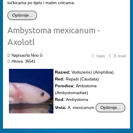
točkicama po tijelu i malim crticama.
Opširnije...
Ambystoma mexicanum -
Axolotl
Napisao/la Nino G
Ispis
E-mail
Hitova: 36541
Razred:
Vodozemci (Amphibia)
Red:
Repaši (Caudata)
Porodica:
Ambistome
(Ambystomadiae)
Rod:
Ambystoma
Vrsta:
A. mexicanum
Opširnije...