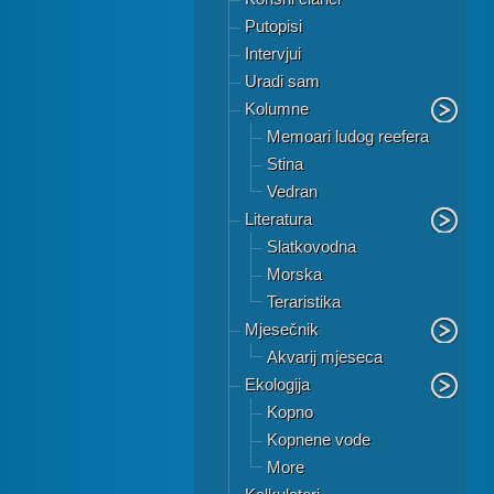
Putopisi
Intervjui
Uradi sam
Kolumne
Memoari ludog reefera
Stina
Vedran
Literatura
Slatkovodna
Morska
Teraristika
Mjesečnik
Akvarij mjeseca
Ekologija
Kopno
Kopnene vode
More