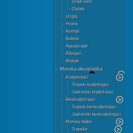
Uradi sam
Ostalo
Uzgoj
Hrana
Kemija
Bolesti
Aquascape
Ribnjaci
Biotopi
Morska akvaristika
Kralješnjaci
Tropski kralješnjaci
Jadranski kralješnjaci
Beskralježnjaci
Tropski beskralješnjaci
Jadranski beskralješnjaci
Morske biljke
Tropske