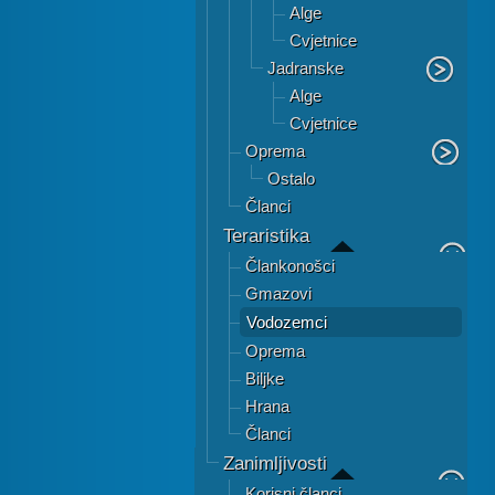
Alge
Cvjetnice
Jadranske
Alge
Cvjetnice
Oprema
Ostalo
Članci
Teraristika
Člankonošci
Gmazovi
Vodozemci
Oprema
Biljke
Hrana
Članci
Zanimljivosti
Korisni članci