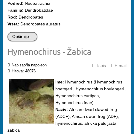
Podred:
Neobatrachia
Familia:
Dendrobatidae
Rod:
Dendrobates
Vrsta:
Dendrobates auratus
Opširnije...
Hymenochirus - Žabica
Napisao/la napoleon
Ispis
E-mail
Hitova: 48076
Ime:
Hymenochirus (Hymenochirus
boettgeri , Hymenochirus boulengeri ,
Hymenochirus curtipes,
Hymenochirus feae)
Naziv:
African dwarf clawed frog
(ADCF), African dwarf frog (ADF),
hymenochirus, afrička patuljasta
žabica