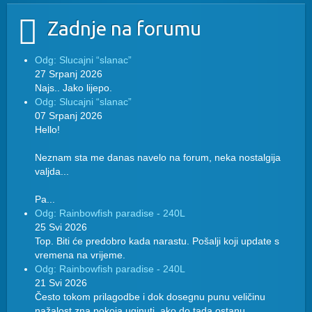
Zadnje na forumu
Odg: Slucajni “slanac”
27 Srpanj 2026
Najs.. Jako lijepo.
Odg: Slucajni “slanac”
07 Srpanj 2026
Hello!
Neznam sta me danas navelo na forum, neka nostalgija
valjda...
Pa...
Odg: Rainbowfish paradise - 240L
25 Svi 2026
Top. Biti će predobro kada narastu. Pošalji koji update s
vremena na vrijeme.
Odg: Rainbowfish paradise - 240L
21 Svi 2026
Često tokom prilagodbe i dok dosegnu punu veličinu
nažalost zna pokoja uginuti, ako do tada ostanu...