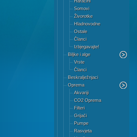
Haracini
Somovi
Živorotke
Hladnovodne
Ostale
Članci
Izbjegavajte!
Biljke i alge
Vrste
Članci
Beskralježnjaci
Oprema
Akvariji
CO2 Oprema
Filteri
Grijači
Pumpe
Rasvjeta