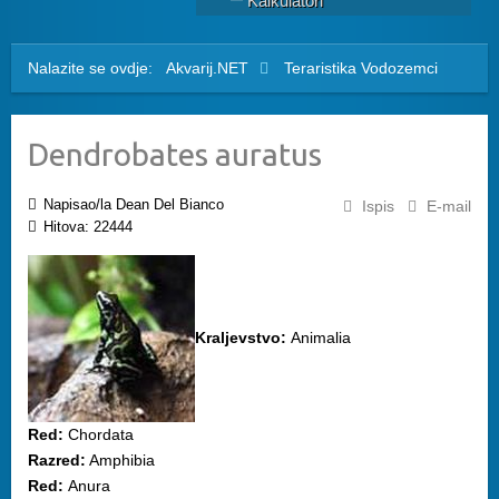
Kalkulatori
Nalazite se ovdje:
Akvarij.NET
Teraristika
Vodozemci
Dendrobates auratus
Napisao/la Dean Del Bianco
Ispis
E-mail
Hitova: 22444
Kraljevstvo:
Animalia
Red:
Chordata
Razred:
Amphibia
Red:
Anura