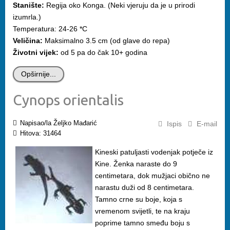
Stanište:
Regija oko Konga. (Neki vjeruju da je u prirodi
izumrla.)
Temperatura: 24-26 *C
Veličina:
Maksimalno 3.5 cm (od glave do repa)
Životni vijek:
od 5 pa do čak 10+ godina
Opširnije...
Cynops orientalis
Napisao/la Željko Mađarić
Ispis
E-mail
Hitova: 31464
Kineski patuljasti vodenjak potječe iz
Kine. Ženka naraste do 9
centimetara, dok mužjaci obično ne
narastu duži od 8 centimetara.
Tamno crne su boje, koja s
vremenom svijetli, te na kraju
poprime tamno smeđu boju s