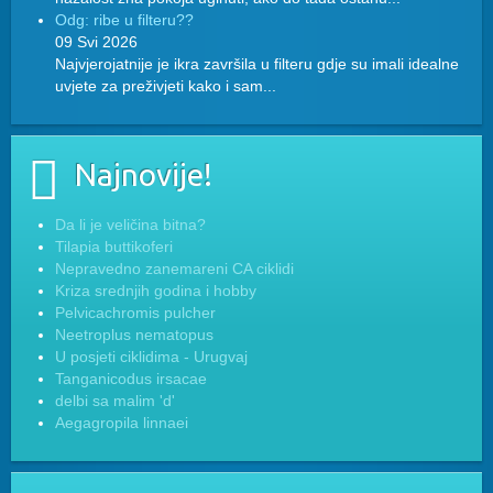
Odg: ribe u filteru??
09 Svi 2026
Najvjerojatnije je ikra završila u filteru gdje su imali idealne
uvjete za preživjeti kako i sam...
Najnovije!
Da li je veličina bitna?
Tilapia buttikoferi
Nepravedno zanemareni CA ciklidi
Kriza srednjih godina i hobby
Pelvicachromis pulcher
Neetroplus nematopus
U posjeti ciklidima - Urugvaj
Tanganicodus irsacae
delbi sa malim 'd'
Aegagropila linnaei