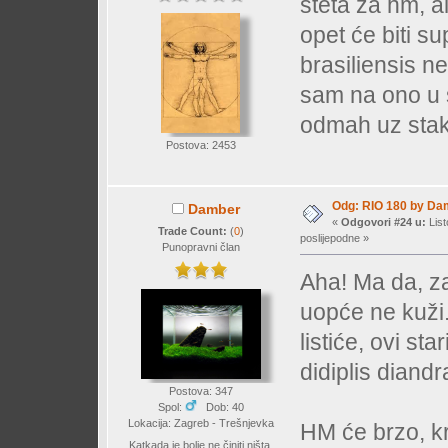
šteta za hm, a
opet će biti s
brasiliensis ne
sam na ono u 
odmah uz stakl
Postova: 2453
Odg: RIO 180 by Da
Damber
«
Odgovori #24 u:
List
Trade Count:
(
0
)
poslijepodne »
Punopravni član
Aha! Ma da, za
uopće ne kuži.
listiće, ovi st
didiplis diandr
Postova: 347
Spol:
Dob: 40
Lokacija: Zagreb - Trešnjevka
HM će brzo, k
Katkada je bolje ne činiti ništa.