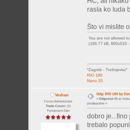
HC, ali nikako
rasla ko luda 
Što vi mislite
You are not allowed t
(185.77 kB, 800x533 - 
*Zagreb - Trešnjevka*
RIO 180
Nano 20
Odg: RIO 180 by Da
Vedran
«
Odgovori #1 u:
Kolov
Forum Administrator
poslijepodne »
Trade Count:
(
0
)
Punopravni član
dobro je...fino
trebalo popunit