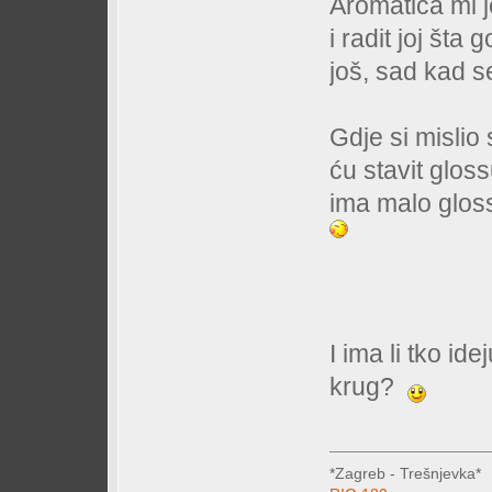
Aromatica mi j
i radit joj šta
još, sad kad s
Gdje si mislio 
ću stavit glos
ima malo gloss
I ima li tko ide
krug?
*Zagreb - Trešnjevka*