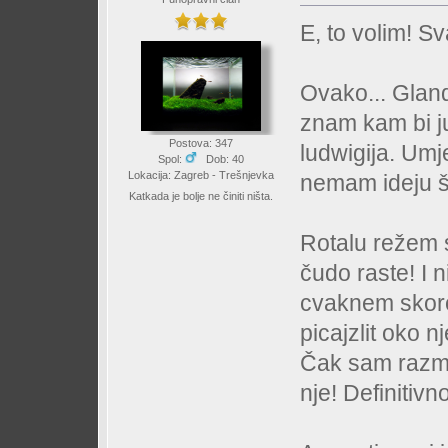
E, to volim! S
Ovako... Gland
znam kam bi ju
Postova: 347
ludwigija. Umje
Spol:
Dob: 40
Lokacija: Zagreb - Trešnjevka
nemam ideju š
Katkada je bolje ne činiti ništa.
Rotalu režem s
čudo raste! I 
cvaknem skoro
picajzlit oko n
Čak sam razmi
nje! Definitivn