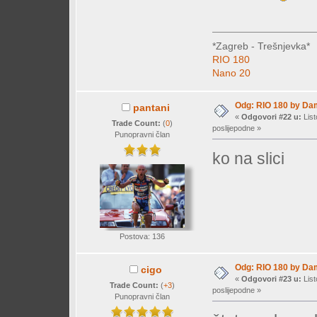
*Zagreb - Trešnjevka*
RIO 180
Nano 20
Odg: RIO 180 by Da
pantani
«
Odgovori #22 u:
List
Trade Count:
(
0
)
poslijepodne »
Punopravni član
ko na slici
Postova: 136
Odg: RIO 180 by Da
cigo
«
Odgovori #23 u:
List
Trade Count:
(
+3
)
poslijepodne »
Punopravni član