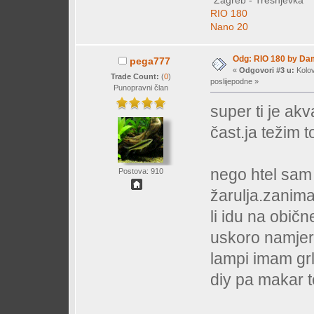
*Zagreb - Trešnjevka*
RIO 180
Nano 20
Odg: RIO 180 by Da
pega777
«
Odgovori #3 u:
Kolov
Trade Count:
(
0
)
poslijepodne »
Punopravni član
super ti je akv
čast.ja težim 
nego htel sam p
Postova: 910
žarulja.zanima
li idu na obič
uskoro namjer
lampi imam grl
diy pa makar t