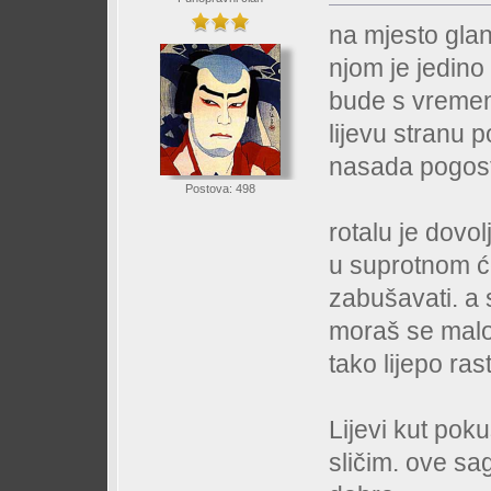
na mjesto glan
njom je jedino 
bude s vremeno
lijevu stranu p
nasada pogos
Postova: 498
rotalu je dovol
u suprotnom će
zabušavati. a s
moraš se malo p
tako lijepo ras
Lijevi kut pok
sličim. ove sag