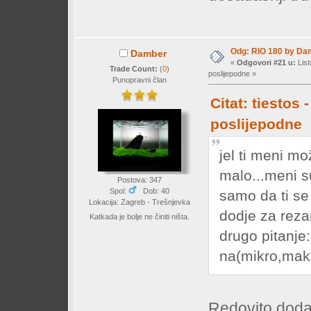
Odg: RIO 180 by Da
Damber
«
Odgovori #21 u:
List
Trade Count:
(
0
)
poslijepodne »
Punopravni član
Citat: tiestos
poslijepodne
jel ti meni m
malo...meni su
Postova: 347
Spol:
Dob: 40
samo da ti se 
Lokacija: Zagreb - Trešnjevka
dodje za reza
Katkada je bolje ne činiti ništa.
drugo pitanje
na(mikro,mak
Redovito dodaje