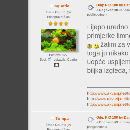
Odg: RIO 180 by Da
aquatic
«
Odgovori #8 u:
Kolov
Trade Count:
(
0
)
poslijepodne »
Punopravni član
Lijepo uredno.
primjerke lim
žalim za 
toga ju nikako
Postova: 927
Spol:
Lokacija: Opatija
uopće uspijem n
biljka izgleda
http://www.akvarij.net
http://www.akvarij.net
http://www.akvarij.net
Odg: RIO 180 by Da
Tompa
«
Odgovori #9 u:
Kolov
Trade Count:
(
0
)
poslijepodne »
Punopravni član