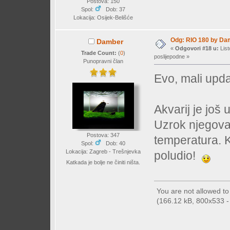
Postova: 150
Spol:
Dob: 37
Lokacija: Osijek-Belišće
Odg: RIO 180 by Da
Damber
«
Odgovori #18 u:
List
Trade Count:
(
0
)
poslijepodne »
Punopravni član
Evo, mali upda
Akvarij je još
Uzrok njegova 
Postova: 347
temperatura. K
Spol:
Dob: 40
Lokacija: Zagreb - Trešnjevka
poludio!
Katkada je bolje ne činiti ništa.
You are not allowed t
(166.12 kB, 800x533 - 