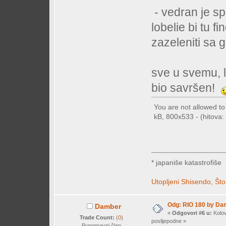
- vedran je s
lobelie bi tu fi
zazeleniti sa 
sve u svemu, li
bio savršen!
You are not allowed t
kB, 800x533 - (hitova: 
* japaniše katastrofiše
Utopljeni Shisendo,
Što
Odg: RIO 180 by Da
Damber
«
Odgovori #6 u:
Kolov
Trade Count:
(
0
)
poslijepodne »
Punopravni član