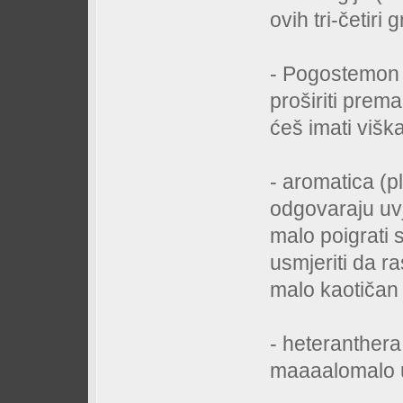
ovih tri-četir
- Pogostemon (
proširiti prem
ćeš imati višk
- aromatica (pl
odgovaraju uvje
malo poigrati s
usmjeriti da r
malo kaotičan
- heteranthera
maaaalomalo u