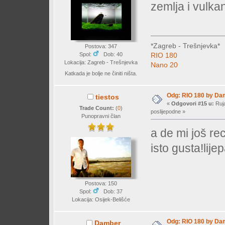
zemlja i vulka
*Zagreb - Trešnjevka*
Postova: 347
Spol:
Dob: 40
RIO 180
Lokacija: Zagreb - Trešnjevka
Nano 20
Katkada je bolje ne činiti ništa.
Odg: RIO 180 by Da
tiestos
«
Odgovori #15 u:
Ruja
Trade Count:
(
0
)
poslijepodne »
Punopravni član
a de mi još rec
isto gusta!lije
Postova: 150
Spol:
Dob: 37
Lokacija: Osijek-Belišće
Odg: RIO 180 by Da
Damber