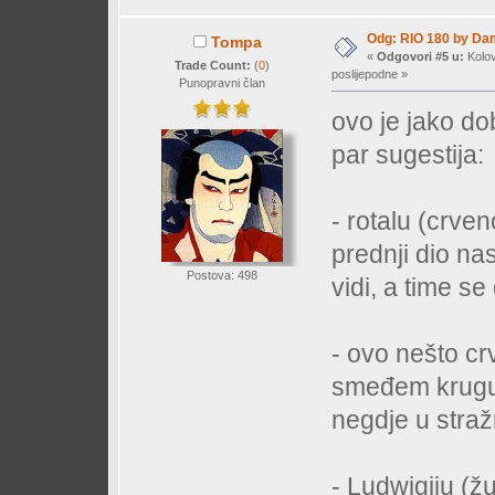
Odg: RIO 180 by Da
Tompa
«
Odgovori #5 u:
Kolov
Trade Count:
(
0
)
poslijepodne »
Punopravni član
ovo je jako dob
par sugestija:
- rotalu (crven
prednji dio na
Postova: 498
vidi, a time se
- ovo nešto cr
smeđem krugu) t
negdje u straž
- Ludwigiju (žu