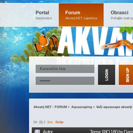
Portal
Forum
Obrasci
Naslovnica
Akvarij.NET zajednica
Pošaljite mali o
Akvarij NET - FORUM
»
Aquascaping
»
Vaši aquascape akvariji
Str: [
1
]
2
Sve
Dolje
Autor
Tema: RIO 180 by Damb