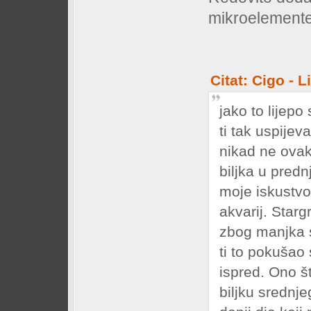
mikroelemente 
Citat: Cigo - 
jako to lijep
ti tak uspije
nikad ne ovako
biljka u predn
moje iskustvo 
akvarij. Stargr
zbog manjka s
ti to pokušao 
ispred. Ono št
biljku srednje