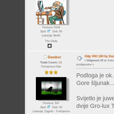
Postova: 8106
Spol:
Dob: 50
Lokacija: Berlin
The Deda
Odg: RIO 180 by Da
Damber
«
Odgovori #2 u:
Kolov
Trade Count:
(
0
)
poslijepodne »
Punopravni član
Podloga je ok.
Gore šljunak..
Svijetlo je j
Postova: 347
dvije Gro-lux
Spol:
Dob: 40
Lokacija: Zagreb - Trešnjevka