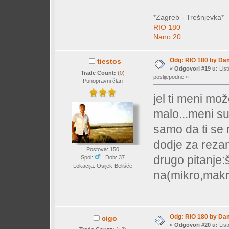
*Zagreb - Trešnjevka*
RIO 180
Nano 20
Odg: RIO 180 by Da
tiestos
«
Odgovori #19 u:
List
Trade Count:
(
0
)
poslijepodne »
Punopravni član
jel ti meni mo
malo...meni su
samo da ti se m
dodje za rezan
Postova: 150
drugo pitanje:
Spol:
Dob: 37
Lokacija: Osijek-Belišće
na(mikro,mak
Odg: RIO 180 by Da
cigo
«
Odgovori #20 u:
List