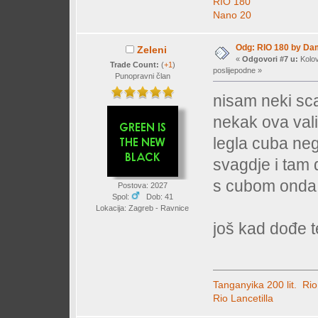
RIO 180
Nano 20
Odg: RIO 180 by Da
Zeleni
«
Odgovori #7 u:
Kolov
Trade Count:
(
+1
)
poslijepodne »
Punopravni član
nisam neki sca
nekak ova valis
legla cuba neg
svagdje i tam 
s cubom onda 
Postova: 2027
Spol:
Dob: 41
Lokacija: Zagreb - Ravnice
još kad dođe t
Tanganyika 200 lit.
Rio
Rio Lancetilla