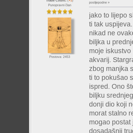
Trade Count:
(
+3
)
poslijepodne »
Punopravni član
jako to lijepo
ti tak uspije
nikad ne ovako
biljka u predn
moje iskustvo 
Postova: 2453
akvarij. Stargra
zbog manjka sv
ti to pokušao 
ispred. Ono št
biljku srednjeg
donji dio koji
morat stalno r
mogao postat j
dosadašnji tru