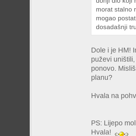
donji dio koj
morat stalno r
mogao postat 
dosadašnji tr
Dole i je HM!
puževi uništil
ponovo. Misliš
planu?
Hvala na poh
PS: Lijepo mol
Hvala!