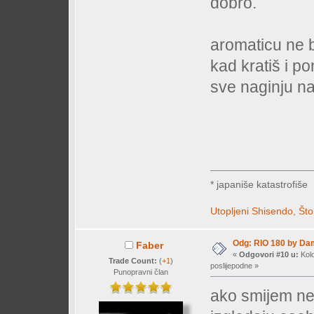
dobro.
aromaticu ne bi
kad kratiš i p
sve naginju na 
* japaniše katastrofiše
Utopljeni Shisendo,
Što
Odg: RIO 180 by Da
Faber
«
Odgovori #10 u:
Kolo
Trade Count:
(
+1
)
poslijepodne »
Punopravni član
ako smijem net