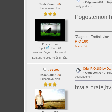
«
Odgovori #16 u:
Ruja
Trade Count:
(
0
)
poslijepodne »
Punopravni član
Pogostemon h
*Zagreb - Trešnjevka*
RIO 180
Postova: 347
Nano 20
Spol:
Dob: 40
Lokacija: Zagreb - Trešnjevka
Katkada je bolje ne činiti ništa.
Odg: RIO 180 by Da
tiestos
«
Odgovori #17 u:
Ruja
Trade Count:
(
0
)
poslijepodne »
Punopravni član
hvala brate,h