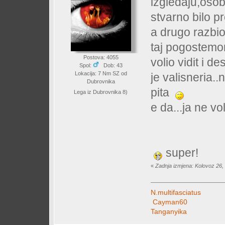
izgledaju,osobn
stvarno bilo 
a drugo razbio
taj pogostemon 
Postova: 4055
volio vidit i de
Spol:
Dob: 43
Lokacija: 7 Nm SZ od
je valisneria..
Dubrovnika
pita
Lega iz Dubrovnika 8)
e da...ja ne vo
super!
«
Zadnja izmjena: Kolovoz 26,
N.multifasciatus
Cayman60
Tanganyika