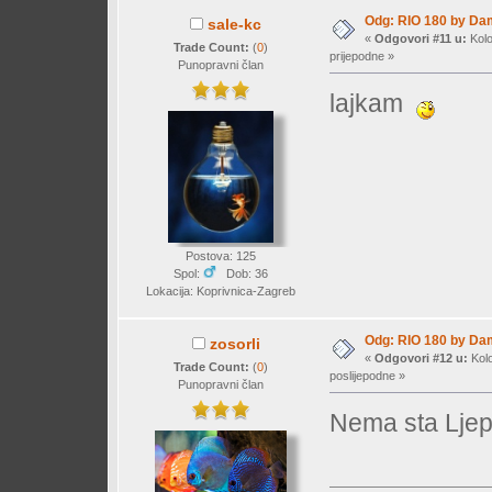
Odg: RIO 180 by Da
sale-kc
«
Odgovori #11 u:
Kolo
Trade Count:
(
0
)
prijepodne »
Punopravni član
lajkam
Postova: 125
Spol:
Dob: 36
Lokacija: Koprivnica-Zagreb
Odg: RIO 180 by Da
zosorli
«
Odgovori #12 u:
Kolo
Trade Count:
(
0
)
poslijepodne »
Punopravni član
Nema sta Lje