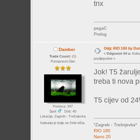
tnx
pegaC
Prelog
Odg: RIO 180 by Da
Damber
«
Odgovori #4 u:
Kolov
Trade Count:
(
0
)
poslijepodne »
Punopravni član
Jok! T5 žarul
treba ti nova p
T5 cijev od 2
Postova: 347
Spol:
Dob: 40
Lokacija: Zagreb - Trešnjevka
Katkada je bolje ne činiti ništa.
*Zagreb - Trešnjevka*
RIO 180
Nano 20