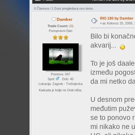
0 Članova i 1 Gost pregledava ovu temu.
RIO 180 by Damber
Damber
«
u:
Kolovoz 25, 2009, 1
Trade Count:
(
0
)
Punopravni član
Bilo bi konačn
akvarij...
To je još daal
između pogoste
Postova: 347
Spol:
Dob: 40
da mi netko da 
Lokacija: Zagreb - Trešnjevka
Katkada je bolje ne činiti ništa.
U desnom pred
međutim puževi
se to ponovo ra
mi nikako ne u