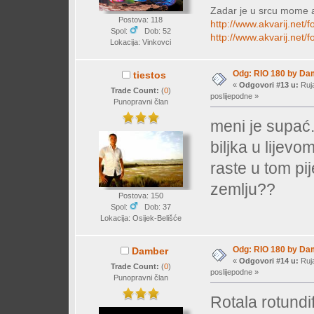
Zadar je u srcu mome 
Postova: 118
http://www.akvarij.net
Spol:
Dob: 52
http://www.akvarij.net
Lokacija: Vinkovci
Odg: RIO 180 by Da
tiestos
«
Odgovori #13 u:
Ruja
Trade Count:
(
0
)
poslijepodne »
Punopravni član
meni je supać.
biljka u lijevo
raste u tom pij
zemlju??
Postova: 150
Spol:
Dob: 37
Lokacija: Osijek-Belišće
Odg: RIO 180 by Da
Damber
«
Odgovori #14 u:
Ruja
Trade Count:
(
0
)
poslijepodne »
Punopravni član
Rotala rotundif