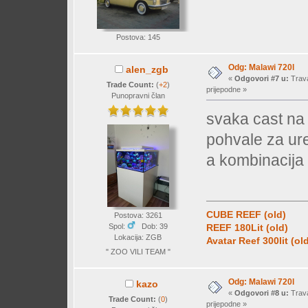
Postova: 145
Odg: Malawi 720l
alen_zgb
«
Odgovori #7 u:
Trava
Trade Count:
(
+2
)
prijepodne »
Punopravni član
svaka cast n
pohvale za ure
a kombinacija 
CUBE REEF (old)
Postova: 3261
Spol:
Dob: 39
REEF 180Lit (old)
Lokacija: ZGB
Avatar Reef 300lit (ol
" ZOO VILI TEAM "
Odg: Malawi 720l
kazo
«
Odgovori #8 u:
Trava
Trade Count:
(
0
)
prijepodne »