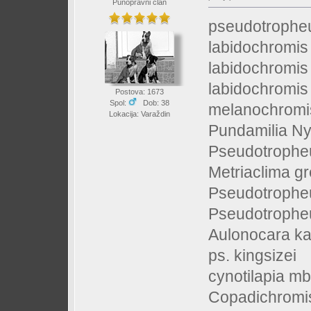
Punopravni član
pseudotrophe
labidochromis
labidochromi
labidochromis
Postova: 1673
Spol:
Dob: 38
melanochromis
Lokacija: Varaždin
Pundamilia Ny
Pseudotropheu
Metriaclima g
Pseudotropheu
Pseudotropheu
Aulonocara k
ps. kingsizei
cynotilapia m
Copadichromi