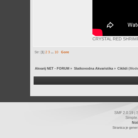
CRYSTAL RED SHRI
Str: [
1
]
2
3
...
10
Gore
Akvarij NET - FORUM
»
Slatkovodna Akvaristika
»
Ciklidi
(Mode
SMF 2.0.19
|
Simple
Noi
Stranica je gener