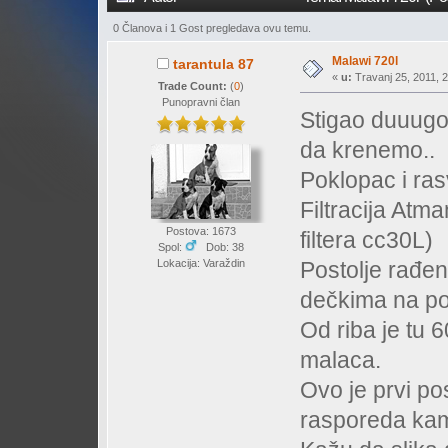
0 Članova i 1 Gost pregledava ovu temu.
Malawi 720l
tarantula 87
«
u:
Travanj 25, 2011, 2
Trade Count:
(
0
)
Punopravni član
Stigao duuugo
da krenemo..
Poklopac i ras
Filtracija At
Postova: 1673
filtera cc30L)
Spol:
Dob: 38
Lokacija: Varaždin
Postolje rađe
dečkima na p
Od riba je tu 6
malaca.
Ovo je prvi pos
rasporeda kam