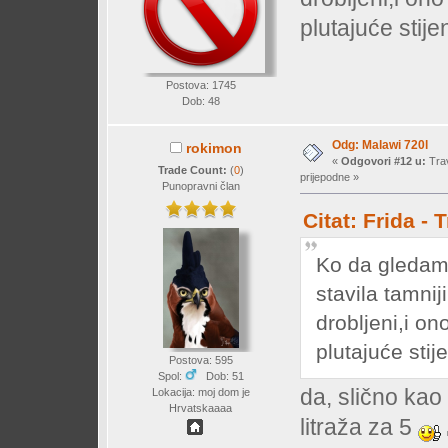
plutajuće stij
Postova: 1745
Dob: 48
Odg: Malawi 720l
rokimon
«
Odgovori #12 u:
Trav
Trade Count:
(
0
)
prijepodne »
Punopravni član
Citat: Frida -
Ko da gledam
stavila tamnij
drobljeni,i on
plutajuće sti
Postova: 595
Spol:
Dob: 51
da, slično kao i
Lokacija: moj dom je
Hrvatskaaaa
litraža za 5