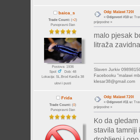
Odg: Malawi 720l
baica_s
«
Odgovori #10 u:
Trav
Trade Count:
(
+2
)
prijepodne »
Punopravni član
malo pjesak bo
litraža zavidn
Postova: 1936
Slaven Jurkiv 09898
Spol:
Dob: 48
Facebooku "malawi mb
Lokacija: SL.Brod Kaniža 38
klesar38@gmail.com
ulovi i pusti
Odg: Malawi 720l
Frida
«
Odgovori #11 u:
Trav
Trade Count:
(
0
)
prijepodne »
Punopravni član
Ko da gledam 
stavila tamniji
drobljeni,i ono