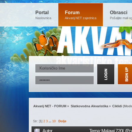
Portal
Forum
Obrasci
Naslovnica
Akvarij.NET zajednica
Pošaljite mali o
Akvarij NET - FORUM
»
Slatkovodna Akvaristika
»
Ciklidi
(Mode
Str: [
1
]
2
3
...
10
Dolje
Autor
Tema: Malawi 720l (Po