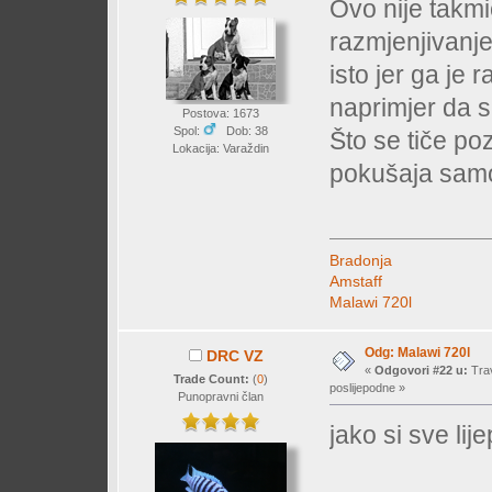
Ovo nije takmi
razmjenjivanje 
isto jer ga je 
naprimjer da 
Postova: 1673
Spol:
Dob: 38
Što se tiče po
Lokacija: Varaždin
pokušaja sam
Bradonja
Amstaff
Malawi 720l
Odg: Malawi 720l
DRC VZ
«
Odgovori #22 u:
Trav
Trade Count:
(
0
)
poslijepodne »
Punopravni član
jako si sve li