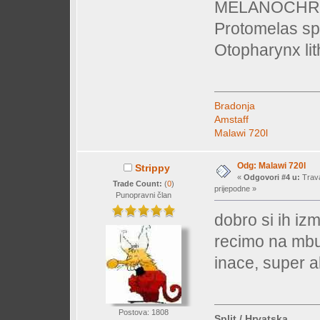
MELANOCHR
Protomelas sp
Otopharynx li
Bradonja
Amstaff
Malawi 720l
Odg: Malawi 720l
Strippy
«
Odgovori #4 u:
Trava
Trade Count:
(
0
)
prijepodne »
Punopravni član
dobro si ih iz
recimo na mb
inace, super a
Postova: 1808
Split / Hrvatska