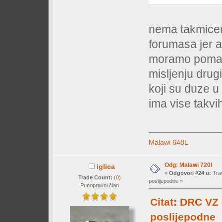
nema takmicenj
forumasa jer 
moramo pomaga
misljenju drug
koji su duze u
ima vise takv
Malawi 648L
Odg: Malawi 720l
iglica
«
Odgovori #24 u:
Trav
Trade Count:
(
0
)
poslijepodne »
Punopravni član
Citat: DRC VZ 
poslijepodne