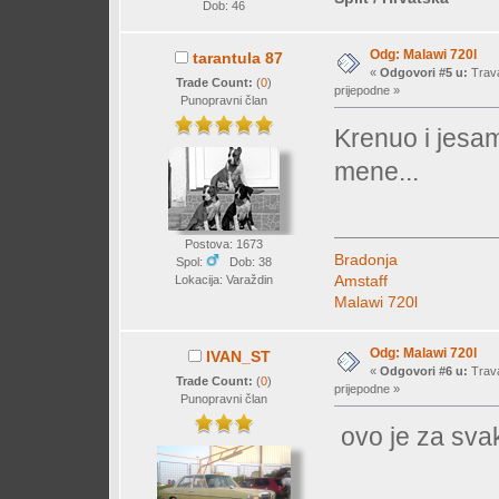
Dob: 46
Odg: Malawi 720l
tarantula 87
«
Odgovori #5 u:
Trava
Trade Count:
(
0
)
prijepodne »
Punopravni član
Krenuo i jesa
mene...
Postova: 1673
Bradonja
Spol:
Dob: 38
Amstaff
Lokacija: Varaždin
Malawi 720l
Odg: Malawi 720l
IVAN_ST
«
Odgovori #6 u:
Trava
Trade Count:
(
0
)
prijepodne »
Punopravni član
ovo je za sv