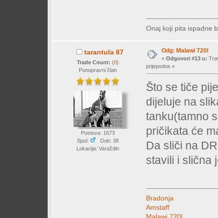
Onaj koji pita ispadne b
Odg: Malawi 720l
tarantula 87
«
Odgovori #13 u:
Trav
Trade Count:
(
0
)
prijepodne »
Punopravni član
Što se tiče pij
dijeluje na sli
tanku(tamno s
pričikata će m
Postova: 1673
Spol:
Dob: 38
Da sliči na DR
Lokacija: Varaždin
stavili i slična 
Bradonja
Amstaff
Malawi 720l