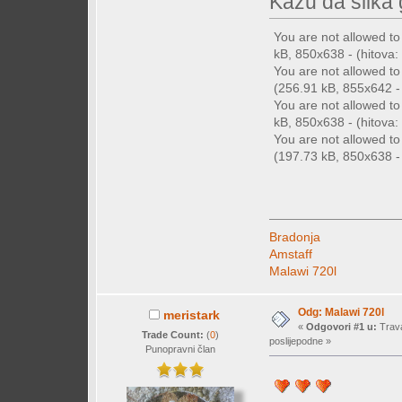
Kažu da slika g
You are not allowed t
kB, 850x638 - (hitova:
You are not allowed t
(256.91 kB, 855x642 - 
You are not allowed t
kB, 850x638 - (hitova: 
You are not allowed t
(197.73 kB, 850x638 - 
Bradonja
Amstaff
Malawi 720l
Odg: Malawi 720l
meristark
«
Odgovori #1 u:
Trava
Trade Count:
(
0
)
poslijepodne »
Punopravni član