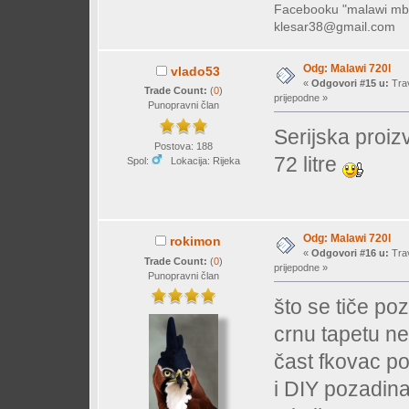
Facebooku "malawi mb
klesar38@gmail.com
Odg: Malawi 720l
vlado53
«
Odgovori #15 u:
Trav
Trade Count:
(
0
)
prijepodne »
Punopravni član
Serijska proiz
Postova: 188
72 litre
Spol:
Lokacija: Rijeka
Odg: Malawi 720l
rokimon
«
Odgovori #16 u:
Trav
Trade Count:
(
0
)
prijepodne »
Punopravni član
što se tiče poz
crnu tapetu n
čast fkovac po
i DIY pozadina