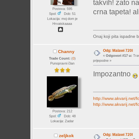
takvih! zato na
Postova: 595
crna tapeta! al
Spol:
Dob: 51
Lokacija: moj dom je
Hrvatskaaaa
Onaj koji pita ispadne b
Odg: Malawi 720l
Channy
«
Odgovori #17 u:
Trav
Trade Count:
(
0
)
prijepodne »
Punopravni član
Impozantno
http://www.akvarij.net
http://www.akvarij.ne
Postova: 212
Spol:
Dob: 48
Lokacija: Zadar
Odg: Malawi 720l
zeljkok