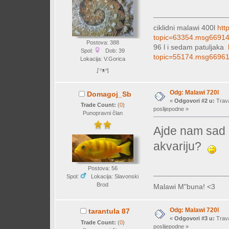
ciklidni malawi 400l
htt
topic=63354.msg6691
Postova: 388
96 l i sedam patuljaka
Spol:
Dob: 39
topic=55174.msg6696
Lokacija: V.Gorica
ᶘ ᵒᴥᵒᶅ
Odg: Malawi 720l
Domagoj_Sb
«
Odgovori #2 u:
Trava
Trade Count:
(
0
)
poslijepodne »
Punopravni član
Ajde nam sad l
akvariju?
Postova: 56
Spol:
Lokacija: Slavonski
Brod
Malawi M"buna! <3
Odg: Malawi 720l
tarantula 87
«
Odgovori #3 u:
Trava
Trade Count:
(
0
)
poslijepodne »