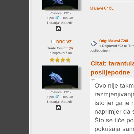
Malawi 648L
Postova: 1325
Spol:
Dob: 48
Lokacija: Varazdin
Odg: Malawi 720l
DRC VZ
«
Odgovori #23 u:
Trav
Trade Count:
(
0
)
poslijepodne »
Punopravni član
Citat: tarantul
poslijepodne
Ovo nije takm
Postova: 1325
razmjenjivanje
Spol:
Dob: 48
isto jer ga je
Lokacija: Varazdin
naprimjer da 
Što se tiče p
pokušaja sam