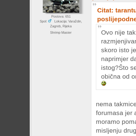
Citat: tarant
Postova: 651
poslijepodn
Spol:
Lokacija: Varaždin,
Zagreb, Rijeka
Ovo nije tak
Shrimp Master
razmjenjivan
skoro isto j
naprimjer d
istog?Što se
obična od o
nema takmicen
forumasa jer
moramo pomag
misljenju drug