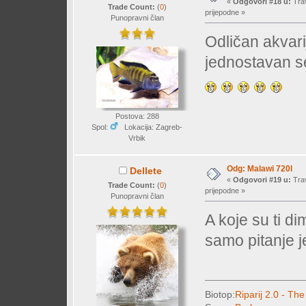
«
Odgovori #18 u:
Trav
Trade Count:
(
0
)
prijepodne »
Punopravni član
Odličan akvarij
jednostavan s
Postova: 288
Spol:
Lokacija: Zagreb-
Vrbik
Odg: Malawi 720l
Dellete
«
Odgovori #19 u:
Trav
Trade Count:
(
0
)
prijepodne »
Punopravni član
A koje su ti di
samo pitanje je 
Biotop:
Riparij 2.0 - The