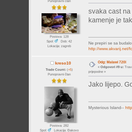
Punopravni član
svaka cast na 
kamenje je tak
Postova: 128
Spol:
Dob: 42
Ne prepiri se sa budalo
Lokacija: zagreb
http://www.akvarij.net
Odg: Malawi 720l
kreso10
«
Odgovori #9 u:
Trava
Trade Count:
(
+5
)
prijepodne »
Punopravni član
Jako lijepo. 
Mysterious Island--
htt
Postova: 282
Spol:
Lokacija: Đakovo