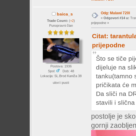
Odg: Malawi 720l
baica_s
«
Odgovori #14 u:
Trav
Trade Count:
(
+2
)
prijepodne »
Punopravni član
Citat: tarantul
prijepodne
Što se tiče pi
dijeluje na sl
Postova: 1936
Spol:
Dob: 48
tanku(tamno s
Lokacija: SL.Brod Kaniža 38
ulovi i pusti
pričikata će m
Da sliči na D
stavili i slična
postolje je s
gornji zaoblje