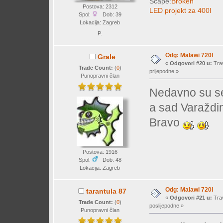
Scape:
Broken
Postova: 2312
LED projekt za 400l
Spol:
Dob: 39
Lokacija: Zagreb
P.
Odg: Malawi 720l
Grale
«
Odgovori #20 u:
Trav
Trade Count:
(
0
)
prijepodne »
Punopravni član
Nedavno su se 
a sad Varaždi
Bravo
Postova: 1916
Spol:
Dob: 48
Lokacija: Zagreb
Odg: Malawi 720l
tarantula 87
«
Odgovori #21 u:
Trav
Trade Count:
(
0
)
poslijepodne »
Punopravni član