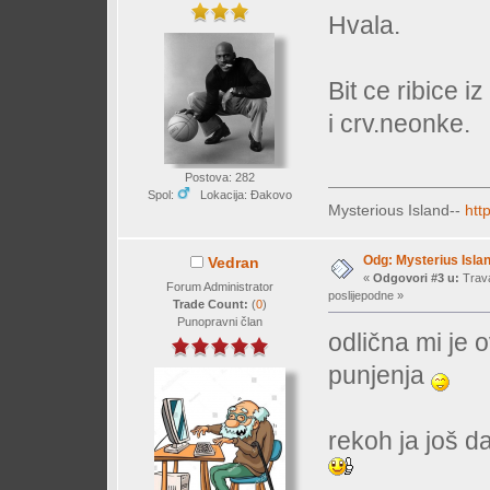
Hvala.
Bit ce ribice 
i crv.neonke.
Postova: 282
Spol:
Lokacija: Đakovo
Mysterious Island--
htt
Odg: Mysterius Isla
Vedran
«
Odgovori #3 u:
Trava
Forum Administrator
poslijepodne »
Trade Count:
(
0
)
Punopravni član
odlična mi je 
punjenja
rekoh ja još d