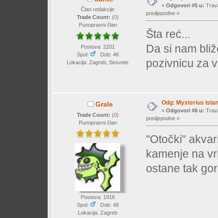
«
Odgovori #5 u:
Trava
Član redakcije
poslijepodne »
Trade Count:
(
0
)
Punopravni član
Šta reć...
Da si nam bliž
Postova: 2201
Spol:
Dob: 46
pozivnicu za v
Lokacija: Zagreb, Sesvete
Odg: Mysterius Isla
Grale
«
Odgovori #6 u:
Trava
Trade Count:
(
0
)
poslijepodne »
Punopravni član
"Otočki" akvari
kamenje na vrh
ostane tak go
Postova: 1916
Spol:
Dob: 48
Lokacija: Zagreb