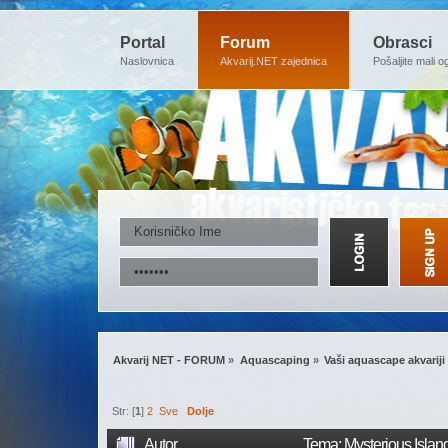
Portal
Forum
Obrasci
Naslovnica
Akvarij.NET zajednica
Pošaljite mali o
Akvarij NET - FORUM
»
Aquascaping
»
Vaši aquascape akvariji
Str: [
1
]
2
Sve
Dolje
Autor
Tema: Mysterious Islan