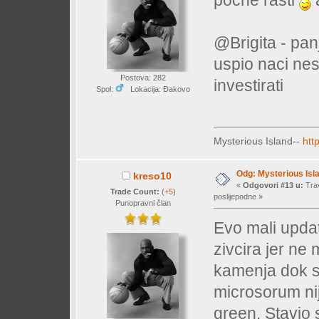
@Brigita - pa
uspio naci nes
Postova: 282
investirati
Spol:
Lokacija: Đakovo
Mysterious Island--
htt
Odg: Mysterious Isl
kreso10
«
Odgovori #13 u:
Trav
Trade Count:
(
+5
)
poslijepodne »
Punopravni član
Evo mali updat
zivcira jer ne 
kamenja dok se 
microsorum nije
green. Stavio