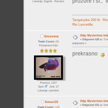
prozore i sl., 
Lokacija: Zagreb - Ravnice
Tanganyika 200 lit.
Rio
Rio Lancetilla
Odg: Mysterious Isl
biosvera
«
Odgovori #20 u:
Trav
Trade Count:
(
0
)
prijepodne »
Punopravni član
prekrasno
Postova: 1357
Spol:
Dob: 27
Lokacija: samobor
Odg: Mysterious Isl
kreso10
«
Odgovori #21 u:
Svib
Trade Count:
(
+5
)