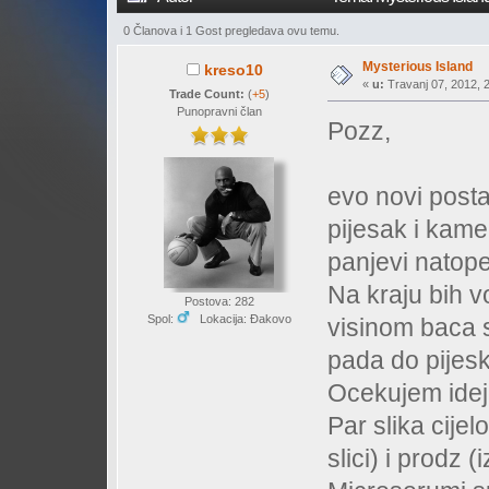
0 Članova i 1 Gost pregledava ovu temu.
Mysterious Island
kreso10
«
u:
Travanj 07, 2012, 2
Trade Count:
(
+5
)
Punopravni član
Pozz,
evo novi postav
pijesak i kame
panjevi natope
Na kraju bih vo
Postova: 282
Spol:
Lokacija: Đakovo
visinom baca s
pada do pijeska
Ocekujem idej
Par slika cije
slici) i prodz 