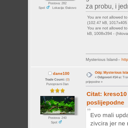
Postova: 282
za probu, i jed
Spol:
Lokacija: Đakovo
You are not allowed t
(102.47 kB, 1017x405 -
You are not allowed t
kB, 1008x394 - (hitova
Mysterious Island--
htt
Odg: Mysterious Isl
dane100
«
Odgovori #14 u:
Trav
Trade Count:
(
0
)
prijepodne »
Punopravni član
Citat: kreso10
poslijepodne
Evo mali upda
Postova: 240
zivcira jer ne
Spol: