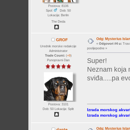
Postova: 8106
Spol:
Dob: 50
Lokacija: Berlin
The Deda
Odg: Mysterius Isla
GROF
«
Odgovori #4 u:
Trava
Urednik morske redakcije
poslijepodne »
Administrator
Trade Count:
(
+9
)
Super!
Punopravni član
Neznam koja mi
sviđa.....pa e
Postova: 3101
Dob: 50 Lokacija: Split
Izrada morskog akvar
Izrada morskog akvar
Odg: Mysterius Isla
dante