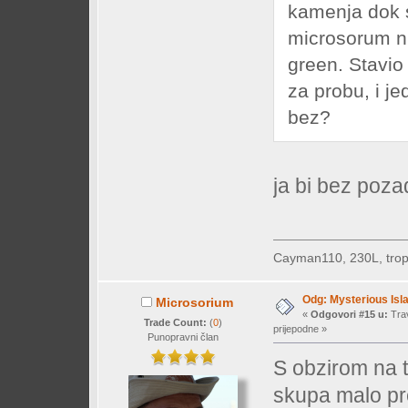
kamenja dok se
microsorum nij
green. Stavio
za probu, i jed
bez?
ja bi bez pozad
Cayman110, 230L, trop
Odg: Mysterious Isl
Microsorium
«
Odgovori #15 u:
Trav
Trade Count:
(
0
)
prijepodne »
Punopravni član
S obzirom na t
skupa malo pre