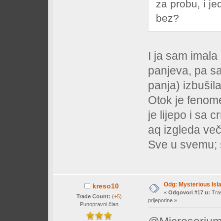
za probu, i jed
bez?
I ja sam imal
panjeva, pa s
panja) izbušil
Otok je fenome
je lijepo i sa
aq izgleda več
Sve u svemu;
Odg: Mysterious Isl
kreso10
«
Odgovori #17 u:
Trav
Trade Count:
(
+5
)
prijepodne »
Punopravni član