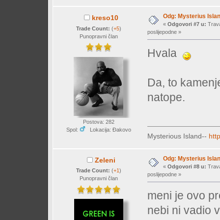
Odg: Mysterius Isla
kreso10
«
Odgovori #7 u:
Trava
Trade Count:
(
+5
)
poslijepodne »
Punopravni član
Hvala
Da, to kamenj
natope.
Postova: 282
Spol:
Lokacija: Đakovo
Mysterious Island--
htt
Odg: Mysterius Isla
Zeleni
«
Odgovori #8 u:
Trava
Trade Count:
(
+1
)
poslijepodne »
Punopravni član
meni je ovo p
nebi ni vadio 