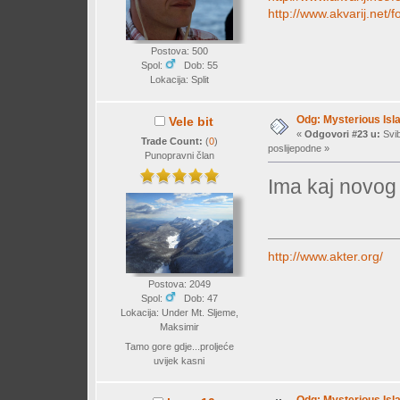
http://www.akvarij.net
Postova: 500
Spol:
Dob: 55
Lokacija: Split
Odg: Mysterious Isl
Vele bit
«
Odgovori #23 u:
Svib
Trade Count:
(
0
)
poslijepodne »
Punopravni član
Ima kaj novog
http://www.akter.org/
Postova: 2049
Spol:
Dob: 47
Lokacija: Under Mt. Sljeme,
Maksimir
Tamo gore gdje...proljeće
uvijek kasni
Odg: Mysterious Isl