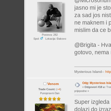
@Microsorium 
jasno mi je sto
za sad jos nis
ne maknem i po
mislim da ce b
Postova: 282
Spol:
Lokacija: Đakovo
@Brigita - Hv
gotovo, nema
Mysterious Island--
htt
Odg: Mysterious Isl
Venom
«
Odgovori #18 u:
Trav
Trade Count:
(
+4
)
prijepodne »
Punopravni član
Super izgleda 
dolazi do izra