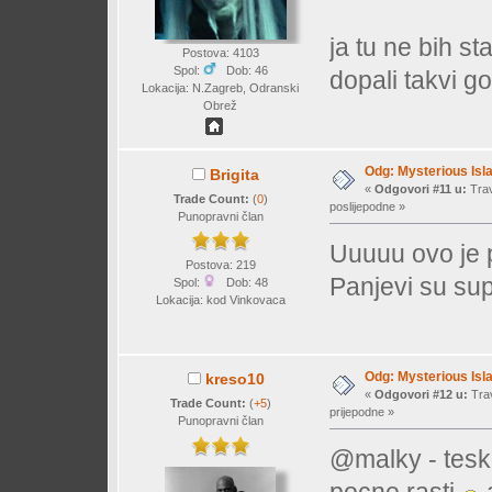
ja tu ne bih st
Postova: 4103
Spol:
Dob: 46
dopali takvi go
Lokacija: N.Zagreb, Odranski
Obrež
Odg: Mysterious Isl
Brigita
«
Odgovori #11 u:
Trav
Trade Count:
(
0
)
poslijepodne »
Punopravni član
Uuuuu ovo je
Postova: 219
Panjevi su sup
Spol:
Dob: 48
Lokacija: kod Vinkovaca
Odg: Mysterious Isl
kreso10
«
Odgovori #12 u:
Trav
Trade Count:
(
+5
)
prijepodne »
Punopravni član
@malky - tesk
pocne rasti
a