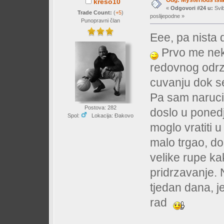
kreso10
«
Odgovori #24 u:
Svib
Trade Count:
(
+5
)
poslijepodne »
Punopravni član
Eee, pa nista
Prvo me nek
redovnog odrza
cuvanju dok se
Pa sam narucio
Postova: 282
doslo u ponedj
Spol:
Lokacija: Đakovo
moglo vratiti u 
malo trgao, dob
velike rupe k
pridrzavanje. N
tjedan dana, je
rad