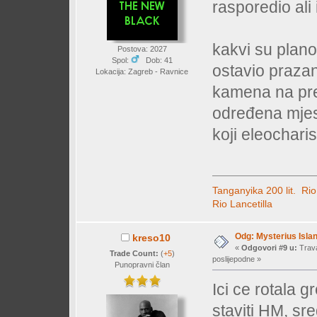
rasporedio ali
kakvi su plano
Postova: 2027
Spol:
Dob: 41
ostavio prazan
Lokacija: Zagreb - Ravnice
kamena na pre
određena mjes
koji eleocharis
Tanganyika 200 lit.
Rio
Rio Lancetilla
Odg: Mysterius Isla
kreso10
«
Odgovori #9 u:
Trava
Trade Count:
(
+5
)
poslijepodne »
Punopravni član
Ici ce rotala g
staviti HM, sr