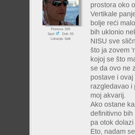
prostora oko o
Vertikale panj
bolje reći malo
Postova: 500
bih uklonio ne
Spol:
Dob: 55
Lokacija: Split
NISU sve sličn
što ja zovem '
kojoj se što m
se da ovo ne 
postave i ovaj
razgledavao i 
moj akvarij.
Ako ostane kako
definitivno bi
pa otok dolazi
Eto, nadam se 