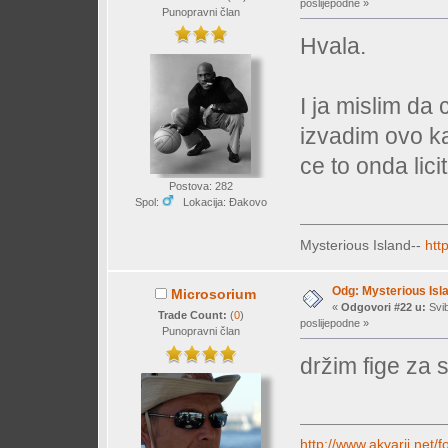
poslijepodne »
Punopravni član
Hvala.
I ja mislim da
izvadim ovo ka
ce to onda liciti
Postova: 282
Spol:
Lokacija: Đakovo
Mysterious Island--
htt
Odg: Mysterious Isl
Microsorium
«
Odgovori #22 u:
Svib
Trade Count:
(
0
)
poslijepodne »
Punopravni član
držim fige za 
http://www.akvarij.net