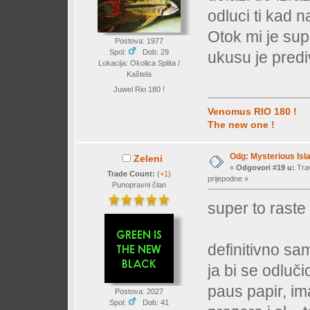
odluci ti kad n
Otok mi je supe
Postova: 1977
Spol:
Dob: 29
ukusu je pre
Lokacija: Okolica Splita /
Kaštela
Juwel Rio 180 !
Venomus RIO 180 !
The new one !
Odg: Mysterious Isl
Zeleni
«
Odgovori #19 u:
Trav
Trade Count:
(
+1
)
prijepodne »
Punopravni član
super to rast
definitivno sa
ja bi se odluč
paus papir, ima
Postova: 2027
Spol:
Dob: 41