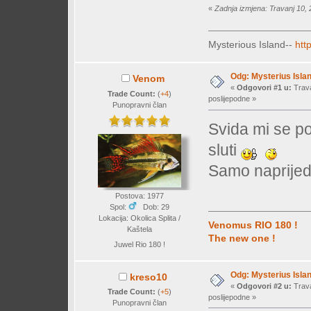
«
Zadnja izmjena: Travanj 10,
Mysterious Island--
htt
Odg: Mysterius Isla
Venom
«
Odgovori #1 u:
Trava
Trade Count:
(
+4
)
poslijepodne »
Punopravni član
Svida mi se pos
sluti
Samo naprijed 
Postova: 1977
Spol:
Dob: 29
Lokacija: Okolica Splita /
Venomus RIO 180 !
Kaštela
The new one !
Juwel Rio 180 !
Odg: Mysterius Isla
kreso10
«
Odgovori #2 u:
Trava
Trade Count:
(
+5
)
poslijepodne »
Punopravni član