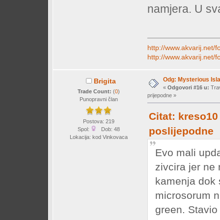
namjera. U sva
http://www.akvarij.net
http://www.akvarij.net
Odg: Mysterious Isl
Brigita
«
Odgovori #16 u:
Trav
Trade Count:
(
0
)
prijepodne »
Punopravni član
Citat: kreso10
Postova: 219
poslijepodne
Spol:
Dob: 48
Lokacija: kod Vinkovaca
Evo mali upda
zivcira jer ne
kamenja dok se
microsorum nij
green. Stavio