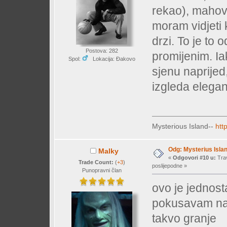
rekao), mahovi
moram vidjeti
drzi. To je to
Postova: 282
promijenim. Ia
Spol:
Lokacija: Đakovo
sjenu naprijed
izgleda elegan
Mysterious Island--
htt
Odg: Mysterius Isla
Malky
«
Odgovori #10 u:
Trav
Trade Count:
(
+3
)
poslijepodne »
Punopravni član
ovo je jednost
pokusavam nap
takvo granje