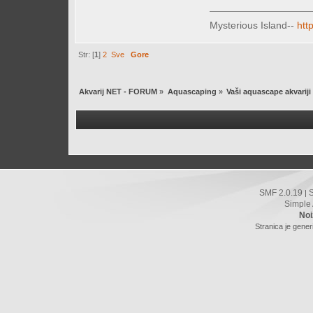
Mysterious Island--
htt
Str: [
1
]
2
Sve
Gore
Akvarij NET - FORUM
»
Aquascaping
»
Vaši aquascape akvariji
SMF 2.0.19
|
Simple
Noi
Stranica je gener