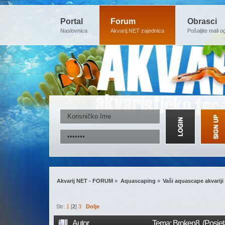
Portal
Forum
Obrasci
Naslovnica
Akvarij.NET zajednica
Pošaljite mali o
Akvarij NET - FORUM
»
Aquascaping
»
Vaši aquascape akvariji
Str:
1
[
2
]
3
Dolje
Autor
Tema: Broken8 (Posjet