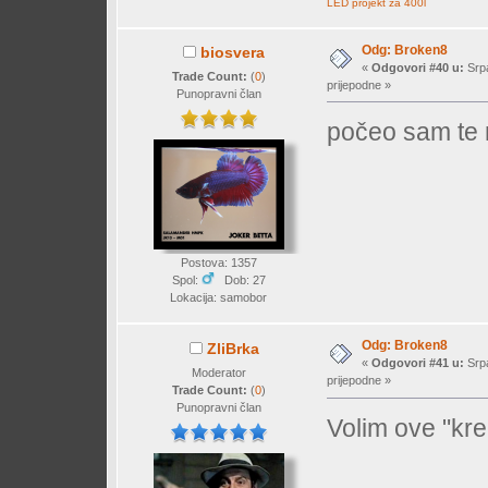
LED projekt za 400l
Odg: Broken8
biosvera
«
Odgovori #40 u:
Srpa
Trade Count:
(
0
)
prijepodne »
Punopravni član
počeo sam te 
Postova: 1357
Spol:
Dob: 27
Lokacija: samobor
Odg: Broken8
ZliBrka
«
Odgovori #41 u:
Srpa
Moderator
prijepodne »
Trade Count:
(
0
)
Punopravni član
Volim ove "kre