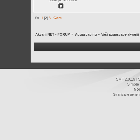
Lokacija: München
Str:
1
[
2
]
3
Gore
Akvarij NET - FORUM
»
Aquascaping
»
Vaši aquascape akvariji
SMF 2.0.19
|
Simple
Noi
Stranica je gener