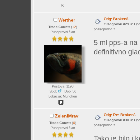
P.
Odg: Broken8
Werther
«
Odgovori #29 u:
Lipa
Trade Count:
(
+2
)
poslijepodne »
Punopravni član
5 ml pps-a na 
definitivno gla
Postova: 1190
Spol:
Dob: 50
Lokacija: München
Odg: Re: Broken8
ZeleniMrav
«
Odgovori #30 u:
Lipa
Trade Count:
(
0
)
poslijepodne »
Punopravni član
Tako je bilo i