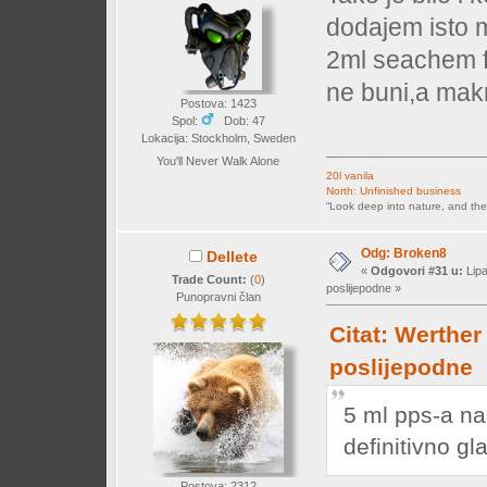
dodajem isto 
2ml seachem flo
ne buni,a makr
Postova: 1423
Spol:
Dob: 47
Lokacija: Stockholm, Sweden
You'll Never Walk Alone
20l vanila
North: Unfinished business
“Look deep into nature, and the
Odg: Broken8
Dellete
«
Odgovori #31 u:
Lipa
Trade Count:
(
0
)
poslijepodne »
Punopravni član
Citat: Werther
poslijepodne
5 ml pps-a na
definitivno gl
Postova: 2312