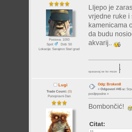
LIjepo je zar
vrjedne ruke i
kamenicama obl
da budu nosioc
Postova: 1093
akvarij..
Spol:
Dob: 50
Lokacija: Sarajevo Stari grad
spasavaj se ko moze
Odg: Broken8
Lugi
«
Odgovori #45 u:
Srpa
Trade Count:
(
0
)
poslijepodne »
Punopravni član
Bombončić!
Citat: