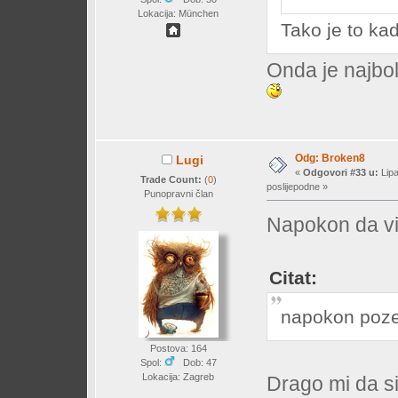
Lokacija: München
Tako je to ka
Onda je najbol
Odg: Broken8
Lugi
«
Odgovori #33 u:
Lipa
Trade Count:
(
0
)
poslijepodne »
Punopravni član
Napokon da vi
Citat:
napokon pozel
Postova: 164
Spol:
Dob: 47
Lokacija: Zagreb
Drago mi da si