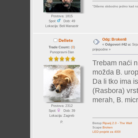
"Dišemo slobodno jedino kad nas 
Postova: 1815
Spol:
Dob: 49
Lokacija: Beli Manastir
Odg: Broken8
Dellete
«
Odgovori #42 u:
Srpa
Trade Count:
(
0
)
prijepodne »
Punopravni član
Trebam naći ne
možda B. uroph
Da li tko ima 
(Rasbora) vrst
merah, B. micr
Postova: 2312
Spol:
Dob: 39
Lokacija: Zagreb
P.
Biotop:
Riparij 2.0 - The Wall
Scape:
Broken
LED projekt za 400l