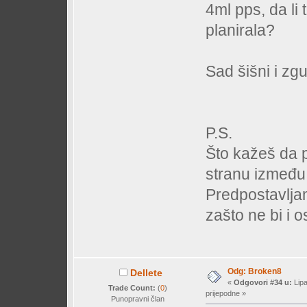
4ml pps, da li
planirala?
Sad šišni i zg
P.S.
Što kažeš da p
stranu između
Predpostavlja
zašto ne bi i os
Odg: Broken8
Dellete
«
Odgovori #34 u:
Lipa
Trade Count:
(
0
)
prijepodne »
Punopravni član