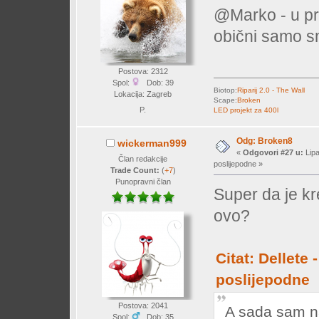
@Marko - u pra
obični samo s
Postova: 2312
Spol:
Dob: 39
Biotop:
Riparij 2.0 - The Wall
Lokacija: Zagreb
Scape:
Broken
P.
LED projekt za 400l
Odg: Broken8
wickerman999
«
Odgovori #27 u:
Lipa
Član redakcije
poslijepodne »
Trade Count:
(
+7
)
Punopravni član
Super da je k
ovo?
Citat: Dellete 
poslijepodne
Postova: 2041
A sada sam n
Spol:
Dob: 35