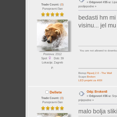
«
Odgovori #35 u:
Lipa
Trade Count:
(
0
)
poslijepodne »
Punopravni član
bedasti hm mi 
visinu... jel m
You are not allowed to downl
Postova: 2312
Spol:
Dob: 39
Lokacija: Zagreb
P.
Biotop:
Riparij 2.0 - The Wall
Scape:
Broken
LED projekt za 400l
Odg: Broken8
Dellete
«
Odgovori #36 u:
Srpa
Trade Count:
(
0
)
prijepodne »
Punopravni član
malo bolja sliki