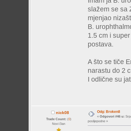
Imam ja B. uro
slažem se sa Z
mjenjao nizašt
B. urophthalm
1.5 cm i super
postava.
A što se tiče 
narastu do 2 
I odlične su jat
Odg: Broken8
nick08
«
Odgovori #46 u:
Srpa
Trade Count:
(
0
)
poslijepodne »
Novi član