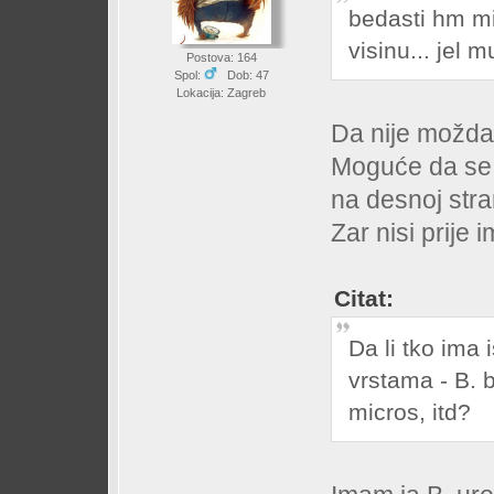
bedasti hm mi
visinu... jel 
Postova: 164
Spol:
Dob: 47
Lokacija: Zagreb
Da nije možda
Moguće da se s
na desnoj stra
Zar nisi prije 
Citat:
Da li tko ima
vrstama - B. b
micros, itd?