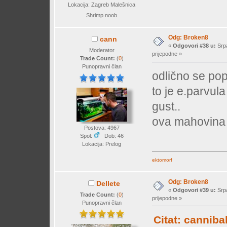
Lokacija: Zagreb Malešnica
Shrimp noob
Odg: Broken8
cann
«
Odgovori #38 u:
Srpa
Moderator
prijepodne »
Trade Count:
(
0
)
Punopravni član
odlično se pop
to je e.parvula 
gust..
ova mahovina n
Postova: 4967
Spol:
Dob: 46
Lokacija: Prelog
ektomorf
Odg: Broken8
Dellete
«
Odgovori #39 u:
Srpa
Trade Count:
(
0
)
prijepodne »
Punopravni član
Citat: canniba