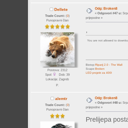
Odg: Broken8
Dellete
«
Odgovori #47 u:
Srpa
Trade Count:
(
0
)
prijepodne »
Punopravni član
,
You are not allowed to downl
Biotop:
Riparij 2.0 - The Wall
Scape:
Broken
Postova: 2312
LED projekt za 400l
Spol:
Dob: 39
Lokacija: Zagreb
P.
Odg: Broken8
alemtr
«
Odgovori #48 u:
Srpa
Trade Count:
(
0
)
prijepodne »
Punopravni član
Prelijepa post