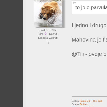
to je e.parvula
I jedno i drug
Postova: 2312
Spol:
Dob: 39
Lokacija: Zagreb
Mahovina je fi
P.
@Tiii - ovdje 
Biotop:
Riparij 2.0 - The Wall
Scape:
Broken