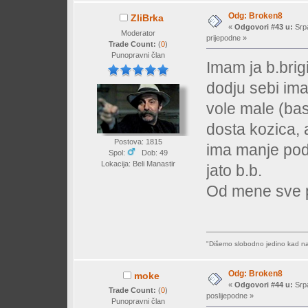
Odg: Broken8
ZliBrka
«
Odgovori #43 u:
Srpa
Moderator
prijepodne »
Trade Count:
(
0
)
Punopravni član
Imam ja b.brig
dodju sebi ima
vole male (ba
dosta kozica, 
Postova: 1815
ima manje po
Spol:
Dob: 49
Lokacija: Beli Manastir
jato b.b.
Od mene sve 
"Dišemo slobodno jedino kad nas 
Odg: Broken8
moke
«
Odgovori #44 u:
Srpa
Trade Count:
(
0
)
poslijepodne »
Punopravni član