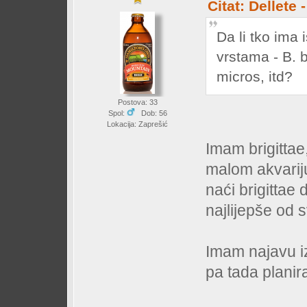
Citat: Dellete
Da li tko ima
vrstama - B. b
micros, itd?
Postova: 33
Spol:
Dob: 56
Lokacija: Zaprešić
Imam brigittae
malom akvariju
naći brigittae
najlijepše od
Imam najavu iz
pa tada plani