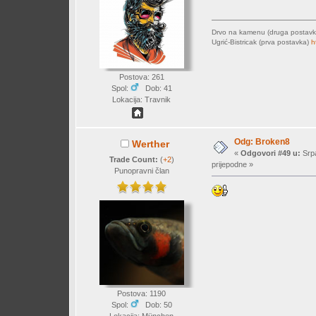
Drvo na kamenu (druga postav
Ugrić-Bistricak (prva postavka)
h
Postova: 261
Spol:
Dob: 41
Lokacija: Travnik
Odg: Broken8
Werther
«
Odgovori #49 u:
Srpa
Trade Count:
(
+2
)
prijepodne »
Punopravni član
Postova: 1190
Spol:
Dob: 50