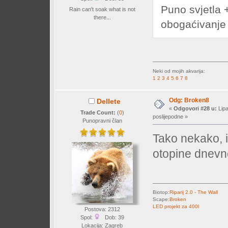
Puno svjetla 
Rain can't soak what is not
there...
obogaćivanje
Neki od mojih akvarija:
1
2
3
4
5
6
7
8
Odg: Broken8
Dellete
«
Odgovori #28 u:
Lipa
Trade Count:
(
0
)
poslijepodne »
Punopravni član
Tako nekako, i
otopine dnev
Biotop:
Riparij 2.0 - The Wall
Scape:
Broken
LED projekt za 400l
Postova: 2312
Spol:
Dob: 39
Lokacija: Zagreb