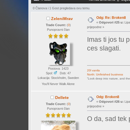
0 Članova i 1 Gost pregledava ovu temu.
Odg: Re: Broken8
ZeleniMrav
«
Odgovori #25 u:
Lipa
Trade Count:
(
0
)
prijepodne »
Punopravni član
Imas ti jos tu 
ces slagati.
Postova: 1423
20l vanila
Spol:
Dob: 47
North: Unfinished business
Lokacija: Stockholm, Sweden
“Look deep into nature, and the
You'll Never Walk Alone
Odg: Broken8
Dellete
«
Odgovori #26 u:
Lipa
Trade Count:
(
0
)
prijepodne »
Punopravni član
O da, sad tek 