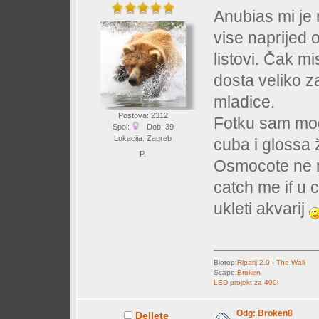
Anubias mi je 
vise naprijed o
listovi. Čak mi
dosta veliko z
mladice.
Postova: 2312
Fotku sam mogl
Spol:
Dob: 39
Lokacija: Zagreb
cuba i glossa ž
P.
Osmocote ne r
catch me if u 
ukleti akvarij
Biotop:
Riparij 2.0 - The Wall
Scape:
Broken
LED projekt za 400l
Odg: Broken8
Dellete