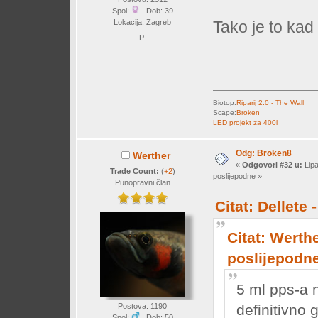
Spol:
Dob: 39
Lokacija: Zagreb
Tako je to kad
P.
Biotop:
Riparij 2.0 - The Wall
Scape:
Broken
LED projekt za 400l
Odg: Broken8
Werther
«
Odgovori #32 u:
Lipa
Trade Count:
(
+2
)
poslijepodne »
Punopravni član
Citat: Dellete
Citat: Werthe
poslijepodn
5 ml pps-a 
definitivno 
Postova: 1190
Spol:
Dob: 50