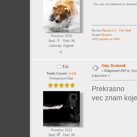
You are not allowed to downl
Biotop:
Riparij 2.0 - The Wall
Scape:
Broken
Postova: 2312
LED projekt za 400l
Spol:
Dob: 39
Lokacija: Zagreb
P.
Odg: Broken8
Tiii
«
Odgovori #37 u:
Srpa
Trade Count:
(
+13
)
prijepodne »
Punopravni član
Prekrasno
vec znam koje
Postova: 2121
Spol:
Dob: 38