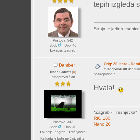
tepih izgleda
Struja je jedina imenic
Postova: 542
Spol:
Dob: 46
Lokacija: Zagreb
Odg: 20 litara - Dam
Damber
«
Odgovori #8 u:
Stude
Trade Count:
(
0
)
poslijepodne »
Punopravni član
Hvala!
*Zagreb - Trešnjevka*
RIO 180
Postova: 347
Nano 20
Spol:
Dob: 40
Lokacija: Zagreb - Trešnjevka
Katkada je bolje ne činiti ništa.