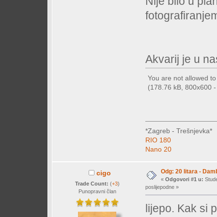
Nije bilo u pla
fotografiranje
Akvarij je u na
You are not allowed t
(178.76 kB, 800x600 - 
*Zagreb - Trešnjevka*
RIO 180
Nano 20
Odg: 20 litara - Dam
cigo
«
Odgovori #1 u:
Stude
Trade Count:
(
+3
)
poslijepodne »
Punopravni član
lijepo. Kak si 