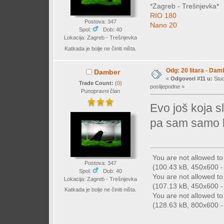
*Zagreb - Trešnjevka*
RIO 180
Postova: 347
Nano 20
Spol:
Dob: 40
Lokacija: Zagreb - Trešnjevka
Katkada je bolje ne činiti ništa.
Odg: 20 litara - Dam
Damber
«
Odgovori #11 u:
Stud
Trade Count:
(
0
)
poslijepodne »
Punopravni član
Evo još koja sl
pa sam samo br
You are not allowed t
Postova: 347
(100.43 kB, 450x600 - 
Spol:
Dob: 40
You are not allowed t
Lokacija: Zagreb - Trešnjevka
(107.13 kB, 450x600 - 
Katkada je bolje ne činiti ništa.
You are not allowed t
(128.63 kB, 800x600 - 