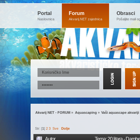
Portal
Forum
Obrasci
Naslovnica
Akvarij.NET zajednica
Pošaljite mali o
Akvarij NET - FORUM
»
Aquascaping
»
Vaši aquascape akvariji
Str: [
1
]
2
3
Sve
Dolje
Autor
Tema: 20 litara - Damb