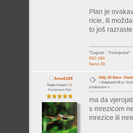
Plan je ovakav.
ricie, ili možd
to još razraste
*Zagreb - Trešnjevka*
RIO 180
Nano 20
Odg: 20 litara - Dam
Area5189
«
Odgovori #5 u:
Stude
Trade Count:
(
0
)
poslijepodne »
Punopravni član
ma da vjerojatn
s mrezicom ne i
mrezice ili mr