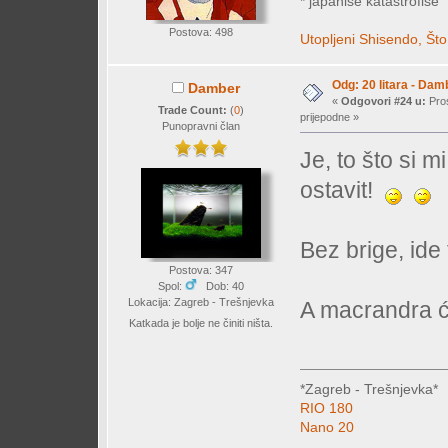
* japaniše katastrofiše
Postova: 498
Utopljeni Shisendo,
Što
Odg: 20 litara - Dam
Damber
«
Odgovori #24 u:
Pros
Trade Count:
(
0
)
prijepodne »
Punopravni član
Je, to što si m
ostavit!
Bez brige, ide
Postova: 347
Spol:
Dob: 40
Lokacija: Zagreb - Trešnjevka
A macrandra će
Katkada je bolje ne činiti ništa.
*Zagreb - Trešnjevka*
RIO 180
Nano 20