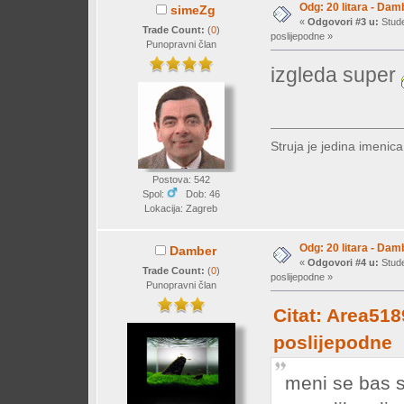
Odg: 20 litara - Dam
simeZg
«
Odgovori #3 u:
Stude
Trade Count:
(
0
)
poslijepodne »
Punopravni član
izgleda super
Struja je jedina imenic
Postova: 542
Spol:
Dob: 46
Lokacija: Zagreb
Odg: 20 litara - Dam
Damber
«
Odgovori #4 u:
Stude
Trade Count:
(
0
)
poslijepodne »
Punopravni član
Citat: Area518
poslijepodne
meni se bas 