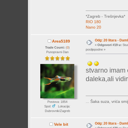
*Zagreb - Trešnjevka*
RIO 180
Nano 20
Odg: 20 litara - Dam
Area5189
«
Odgovori #19 u:
Stud
Trade Count:
(
0
)
poslijepodne »
Punopravni član
stvarno imam 
daleka,ali vidi
... Šaka suza, vrića smij
Postova: 1854
Spol:
Lokacija:
Dubrovnik/Zagreb
Odg: 20 litara - Dam
Vele bit