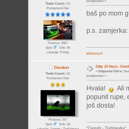
poslijepodne »
Trade Count:
(
0
)
Punopravni član
baš po mom g
p.s. zamjerka: 
Postova: 4967
Spol:
Dob: 46
Lokacija: Prelog
ektomorf
Odg: 20 litara - Dam
Damber
«
Odgovori #14 u:
Stud
Trade Count:
(
0
)
poslijepodne »
Punopravni član
Hvala!
Ali m
popunit rupe, 
još dosta!
Postova: 347
Spol:
Dob: 40
*Zagreb - Trešnjevka*
Lokacija: Zagreb - Trešnjevka