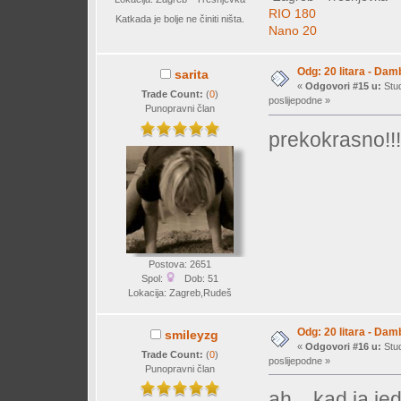
RIO 180
Katkada je bolje ne činiti ništa.
Nano 20
Odg: 20 litara - Dam
sarita
«
Odgovori #15 u:
Stud
Trade Count:
(
0
)
poslijepodne »
Punopravni član
prekokrasno!!!
Postova: 2651
Spol:
Dob: 51
Lokacija: Zagreb,Rudeš
Odg: 20 litara - Dam
smileyzg
«
Odgovori #16 u:
Stud
Trade Count:
(
0
)
poslijepodne »
Punopravni član
ah... kad ja je