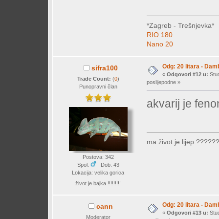
*Zagreb - Trešnjevka*
RIO 180
Nano 20
Odg: 20 litara - Dam
sifra100
«
Odgovori #12 u:
Stud
Trade Count:
(
0
)
poslijepodne »
Punopravni član
akvarij je fe
ma život je lijep ?????
Postova: 342
Spol:
Dob: 43
Lokacija: velika gorica
život je bajka !!!!!!!!!
Odg: 20 litara - Dam
cann
«
Odgovori #13 u:
Stud
Moderator