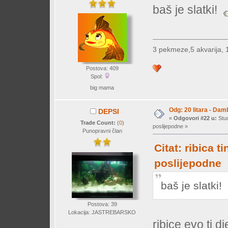
baš je slatki!
3 pekmeze,5 akvarija, 
Postova: 409
Spol:
big mama
Odg: 20 litara - Dam
DEPSI
«
Odgovori #22 u:
Stud
Trade Count:
(
0
)
poslijepodne »
Punopravni član
Citat: ribica t
poslijepodne
baš je slatki
Postova: 39
Lokacija: JASTREBARSKO
ribice evo ti dj