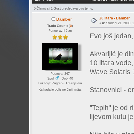
0 Članova i 1 Gost pregledava ovu temu.
20 litara - Damber
Damber
«
u:
Studeni 21, 2009, 1
Trade Count:
(
0
)
Punopravni član
Evo još jedan,
Akvarijić je d
10 litara vode,
Wave Solaris
Postova: 347
Spol:
Dob: 40
Lokacija: Zagreb - Trešnjevka
Stanovnici - en
Katkada je bolje ne činiti ništa.
"Tepih" je od r
lijevom kutu j