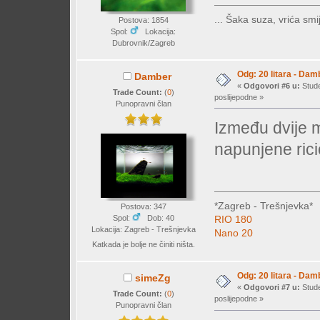
... Šaka suza, vrića smij
Postova: 1854
Spol:
Lokacija:
Dubrovnik/Zagreb
Odg: 20 litara - Dam
Damber
«
Odgovori #6 u:
Stude
Trade Count:
(
0
)
poslijepodne »
Punopravni član
Između dvije 
napunjene ric
*Zagreb - Trešnjevka*
Postova: 347
Spol:
Dob: 40
RIO 180
Lokacija: Zagreb - Trešnjevka
Nano 20
Katkada je bolje ne činiti ništa.
Odg: 20 litara - Dam
simeZg
«
Odgovori #7 u:
Stude
Trade Count:
(
0
)
poslijepodne »
Punopravni član