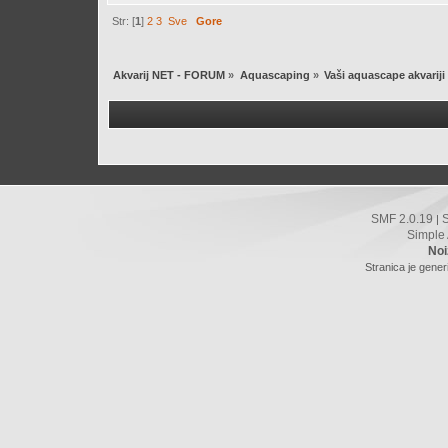
Str: [
1
]
2
3
Sve
Gore
Akvarij NET - FORUM
»
Aquascaping
»
Vaši aquascape akvariji
SMF 2.0.19
|
Simple
Noi
Stranica je gener