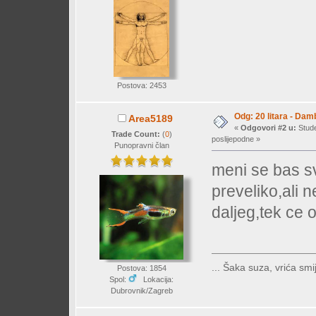
Postova: 2453
Odg: 20 litara - Dam
Area5189
«
Odgovori #2 u:
Stude
Trade Count:
(
0
)
poslijepodne »
Punopravni član
meni se bas s
preveliko,ali 
daljeg,tek ce 
... Šaka suza, vrića smij
Postova: 1854
Spol:
Lokacija:
Dubrovnik/Zagreb