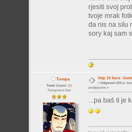
rjesiti svoj pr
tvoje mrak fotk
da nis na silu
sory kaj sam 
Odg: 20 litara - Dam
Tompa
«
Odgovori #23 u:
Stud
Trade Count:
(
0
)
poslijepodne »
Punopravni član
...pa baš ti je