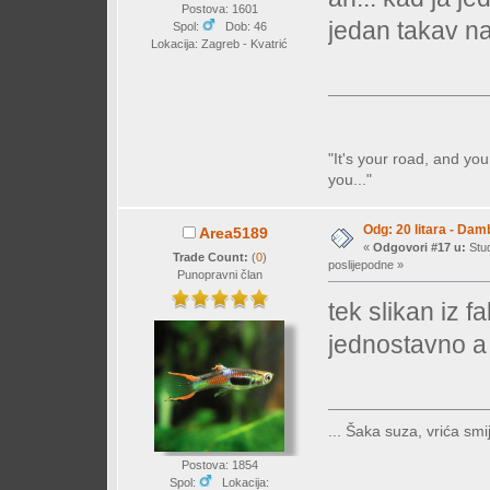
Postova: 1601
jedan takav na
Spol:
Dob: 46
Lokacija: Zagreb - Kvatrić
"It's your road, and you
you..."
Odg: 20 litara - Dam
Area5189
«
Odgovori #17 u:
Stud
Trade Count:
(
0
)
poslijepodne »
Punopravni član
tek slikan iz 
jednostavno a 
... Šaka suza, vrića smij
Postova: 1854
Spol:
Lokacija: