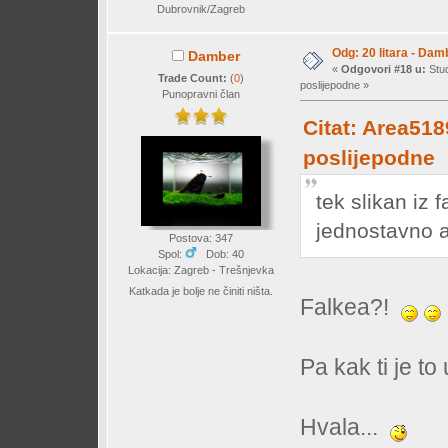
Dubrovnik/Zagreb
Odg: 20 litara - Dam
Damber
«
Odgovori #18 u:
Stud
Trade Count:
(
0
)
poslijepodne »
Punopravni član
Citat: Area518
poslijepodne
tek slikan iz 
jednostavno a
Postova: 347
Spol:
Dob: 40
Lokacija: Zagreb - Trešnjevka
Katkada je bolje ne činiti ništa.
Falkea?!
Pa kak ti je t
Hvala...