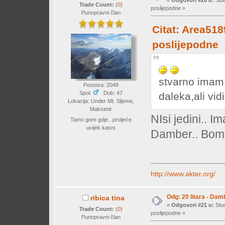
«
Odgovori #20 u:
Stud
Trade Count:
(
0
)
poslijepodne »
Punopravni član
Citat: Area518
poslijepodne
stvarno imam
Postova: 2049
Spol:
Dob: 47
daleka,ali vid
Lokacija: Under Mt. Sljeme,
Maksimir
NIsi jedini.. I
Tamo gore gdje...proljeće
uvijek kasni
Damber.. Bomb
http://www.akter.org/
Odg: 20 litara - Dam
ribica tina
«
Odgovori #21 u:
Stud
Trade Count:
(
0
)
poslijepodne »
Punopravni član