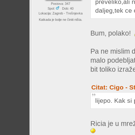
preveliko,ali
Postova: 347
Spol:
Dob: 40
daljeg,tek ce
Lokacija: Zagreb - Trešnjevka
Katkada je bolje ne činiti ništa.
Bum, polako!
Pa ne mislim d
malo podebljat
bit toliko izra
Citat: Cigo - 
lijepo. Kak si 
Ricia je u mre