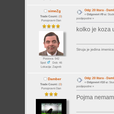
Odg: 20 litara - Dam
simeZg
«
Odgovori #9 u:
Stude
Trade Count:
(
0
)
poslijepodne »
Punopravni član
kolko je koza 
Struja je jedina imenic
Postova: 542
Spol:
Dob: 46
Lokacija: Zagreb
Odg: 20 litara - Dam
Damber
«
Odgovori #10 u:
Stud
Trade Count:
(
0
)
poslijepodne »
Punopravni član
Pojma nemam! 