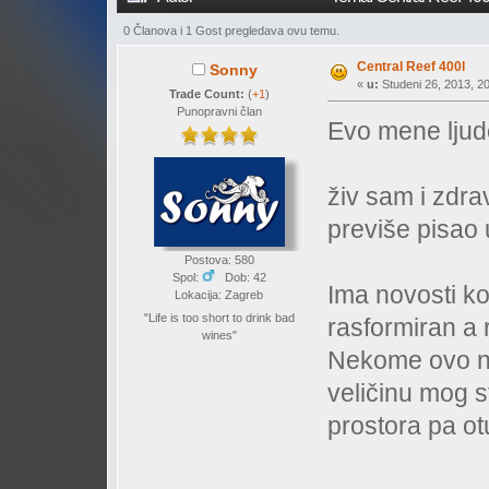
0 Članova i 1 Gost pregledava ovu temu.
Central Reef 400l
Sonny
«
u:
Studeni 26, 2013, 20
Trade Count:
(
+1
)
Punopravni član
Evo mene ljud
živ sam i zdrav
previše pisao 
Postova: 580
Spol:
Dob: 42
Ima novosti kod
Lokacija: Zagreb
"Life is too short to drink bad
rasformiran a
wines"
Nekome ovo ni
veličinu mog s
prostora pa ot