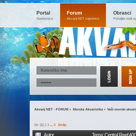
Portal
Forum
Obrasci
Naslovnica
Akvarij.NET zajednica
Pošaljite mali o
Akvarij NET - FORUM
»
Morska Akvaristika
»
Vaši morski akvarij
Str: [
1
]
2
3
...
8
Dolje
Autor
Tema: Central Reef 400