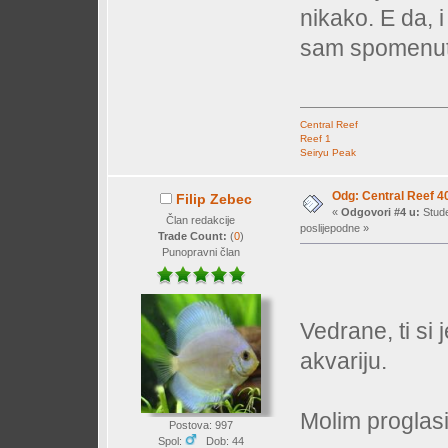
nikako. E da, 
sam spomenu
Central Reef
Reef 1
Seiryu Peak
Odg: Central Reef 4
Filip Zebec
«
Odgovori #4 u:
Stude
Član redakcije
poslijepodne »
Trade Count:
(
0
)
Punopravni član
Vedrane, ti si
akvariju.
Molim proglasi
Postova: 997
Spol:
Dob: 44