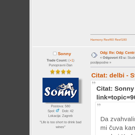
Harmony
Reef60
Reef180
Odg: Re: Odg: Centr
Sonny
«
Odgovori #3 u:
Stude
Trade Count:
(
+1
)
poslijepodne »
Punopravni član
Citat: delbi -
Citat: Sonny
link=topic
Postova: 580
Spol:
Dob: 42
Lokacija: Zagreb
Da zvahvali
"Life is too short to drink bad
mi čuva ka
wines"