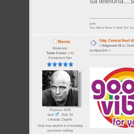
sa telefona...
pula
Too Old to Rock 'n' Roll: Too Yo
Odg: Central Reef 4
Renta
«
Odgovori #2 u:
Stude
Moderator
poslijepodne »
Trade Count:
(
+6
)
Punopravni član
Postova: 4239
Spol:
Dob: 54
Lokacija: Zagreb
Only true wisdom is in knowing
you know nothing