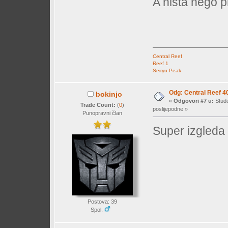
A ništa nego p
Central Reef
Reef 1
Seiryu Peak
Odg: Central Reef 4
bokinjo
«
Odgovori #7 u:
Stude
Trade Count:
(
0
)
poslijepodne »
Punopravni član
Super izgleda 
Postova: 39
Spol: