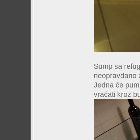
Sump sa refug
neopravdano z
Jedna će pump
vraćati kroz bul