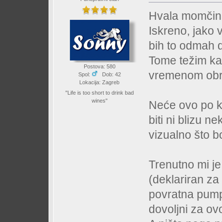
Hvala momči
Iskreno, jako 
bih to odmah d
Tome težim kao
Postova: 580
vremenom obra
Spol:
Dob: 42
Lokacija: Zagreb
"Life is too short to drink bad
wines"
Neće ovo po ko
biti ni blizu n
vizualno što bo
Trenutno mi je
(deklariran za
povratna pumpa
dovoljni za ov