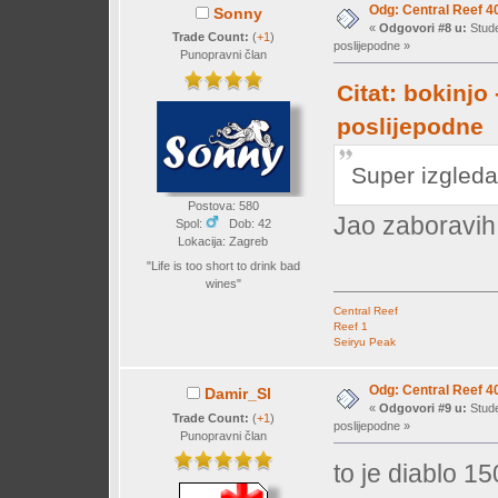
Odg: Central Reef 4
Sonny
«
Odgovori #8 u:
Stude
Trade Count:
(
+1
)
poslijepodne »
Punopravni član
Citat: bokinjo
poslijepodne
Super izgleda
Postova: 580
Jao zaboravih
Spol:
Dob: 42
Lokacija: Zagreb
"Life is too short to drink bad
wines"
Central Reef
Reef 1
Seiryu Peak
Odg: Central Reef 4
Damir_Sl
«
Odgovori #9 u:
Stude
Trade Count:
(
+1
)
poslijepodne »
Punopravni član
to je diablo 150