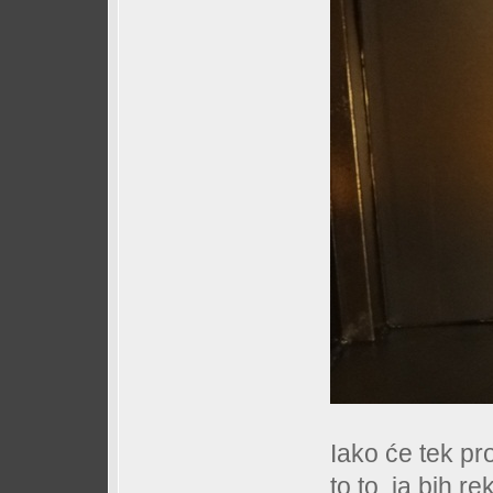
Iako će tek pr
to to, ja bih r