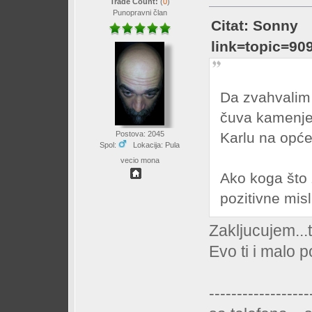
Trade Count:
(
0
)
Punopravni član
Citat: Sonny
link=topic=9
Da zvahvalim 
čuva kamenje
Karlu na opć
Postova: 2045
Spol:
Lokacija: Pula
vecio mona
Ako koga što 
pozitivne mis
Zakljucujem...t
Evo ti i malo p
------------------