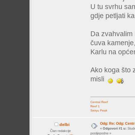
U tu svrhu sa
gdje petljati 
Da zvahvalim B
čuva kamenje,
Karlu na opće
Ako koga što z
misli
Central Reef
Reef 1
Seiryu Peak
Odg: Re: Odg: Centr
delbi
«
Odgovori #1 u:
Stude
Član redakcije
poslijepodne »