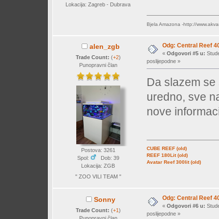
Lokacija: Zagreb - Dubrava
Bjela Amazona -http://www.akva
Odg: Central Reef 4
alen_zgb
«
Odgovori #5 u:
Stude
Trade Count:
(
+2
)
poslijepodne »
Punopravni član
Da slazem se s
uredno, sve n
nove informaci
CUBE REEF (old)
Postova: 3261
REEF 180Lit (old)
Spol:
Dob: 39
Avatar Reef 300lit (old)
Lokacija: ZGB
" ZOO VILI TEAM "
Odg: Central Reef 4
Sonny
«
Odgovori #6 u:
Stude
Trade Count:
(
+1
)
poslijepodne »
Punopravni član