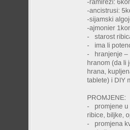
-ramirezi: 6k
-ancistrusi: 5
-sijamski algo
-ajmonier 1k
- starost ribi
- ima li potenc
- hranjenje – 
hranom (da li 
hrana, kupljena
tablete) i DIY
PROMJENE:
- promjene u a
ribice, biljke,
- promjena kva