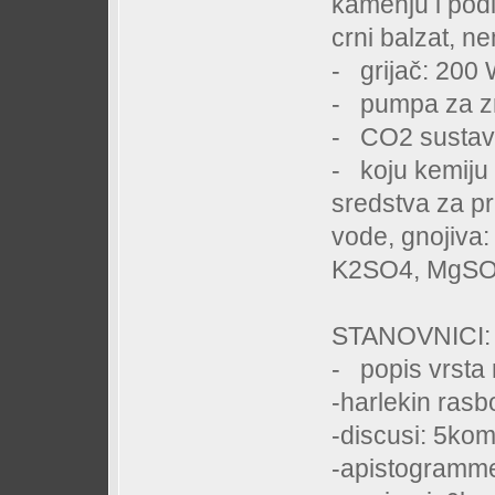
kamenju i podl
crni balzat, n
- grijač: 200
- pumpa za z
- CO2 sustav
- koju kemiju 
sredstva za pr
vode, gnojiva:
K2SO4, MgS
STANOVNICI:
- popis vrsta r
-harlekin rasb
-discusi: 5ko
-apistogramme