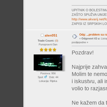
UPITNIK O BOLESTI
ZAŠTO SPUŽVA UMJE
http://www.akvarij.net
ZAPISI IZ SRPSKIH 
Odg: ...problem sa 
alen051
«
Odgovori #2 u:
Listo
Trade Count:
(
0
)
poslijepodne »
Punopravni član
Pozdrav!
Najprije zahva
Molim te nemoj 
Postova: 956
Spol:
Dob: 44
i iskustvu, ali
Lokacija: Rijeka
volio to razjasni
Ne kažem da t