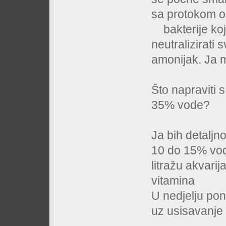
sa protokom o
bakterije koj
neutralizirati
amonijak. Ja 
Što napraviti 
35% vode?
Ja bih detaljn
10 do 15% vod
litražu akvari
vitamina
U nedjelju po
uz usisavanje 