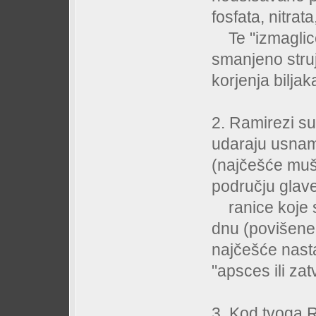
fosfata, nitra
Te "izmaglice
smanjeno stru
korjenja bilja
2. Ramirezi su
udaraju usnam
(najčešće mušk
području glave 
ranice koje se
dnu (povišene ra
najčešće nasta
"apsces ili zat
3. Kod tvoga Ra