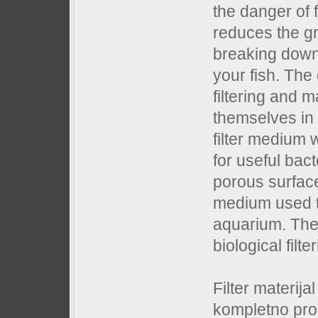
the danger of f
reduces the gr
breaking down n
your fish. The
filtering and m
themselves in 
filter medium 
for useful bacte
porous surface.
medium used t
aquarium. The
biological filt
Filter materijal
kompletno prom