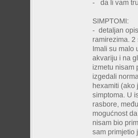
- da li vam tr
SIMPTOMI:
- detaljan op
ramirezima. 2
Imali su malo 
akvariju i na g
izmetu nisam p
izgedali norma
hexamiti (ako 
simptoma. U is
rasbore, među
mogućnost da s
nisam bio prim
sam primjetio 