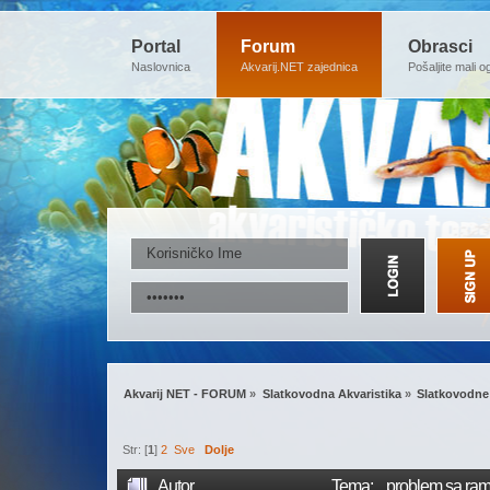
Portal
Forum
Obrasci
Naslovnica
Akvarij.NET zajednica
Pošaljite mali o
Akvarij NET - FORUM
»
Slatkovodna Akvaristika
»
Slatkovodne 
Str: [
1
]
2
Sve
Dolje
Autor
Tema: ...problem sa ra