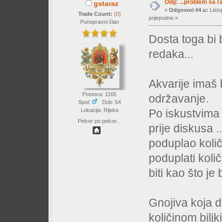
Odg: ...problem sa 
gstaraz
«
Odgovori #4 u:
Listo
Trade Count:
(
0
)
prijepodne »
Punopravni član
Dosta toga bi 
redaka...
Akvarije imaš 
Postova: 1165
održavanje.
Spol:
Dob: 54
Po iskustvima 
Lokacija: Rijeka
Pelcer po pelcer...
prije diskusa .
poduplao količ
poduplati koli
biti kao što je b
Gnojiva koja 
količinom bilj