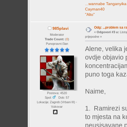
...wannabe Tanganyika
Cayman40
"Alto"
Odg: ...problem sa 
985plavi
«
Odgovori #3 u:
Listo
Moderator
prijepodne »
Trade Count:
(
0
)
Punopravni član
Alene, velika j
ovdje objavio 
koncentracijam
puno toga kaza
Naime,
Postova: 4520
Spol:
Dob: 57
Lokacija: Zagreb (Vrbani III) -
1. Ramirezi su
Vukovar
to mjesta na k
neusisavane p