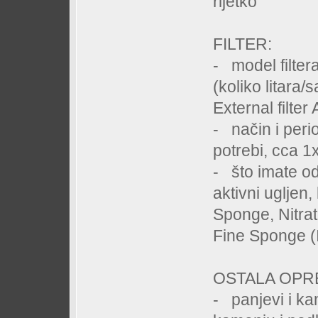
rijetko
FILTER:
- model filtera 
(koliko litara
External filt
- način i perio
potrebi, cca 1
- što imate od 
aktivni ugljen
Sponge, Nitra
Fine Sponge (I
OSTALA OP
- panjevi i kam