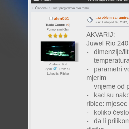
0 Članova i 1 Gost pregledava ovu temu.
...problem sa ramir
alen051
«
u:
Listopad 09, 2012, 
Trade Count:
(
0
)
Punopravni član
AKVARIJ:
Juwel Rio 240
- dimenzije/li
- temperatura
Postova: 956
- parametri v
Spol:
Dob: 44
Lokacija: Rijeka
mjerim
- vrijeme od p
- kad su nako
ribice: mjes
- koliko često
- da li prilik