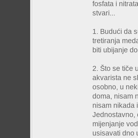
fosfata i nitr
stvari...
1. Budući da s
tretiranja med
biti ubijanje 
2. Što se tiče
akvarista ne s
osobno, u neki
doma, nisam n
nisam nikada 
Jednostavno, d
mijenjanje vod
usisavati dno 