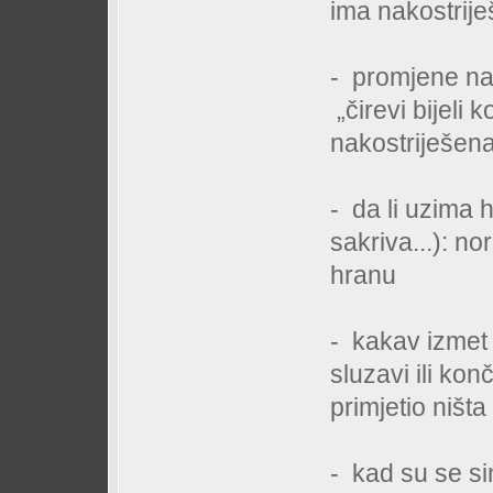
ima nakostrije
- promjene na 
„čirevi bijeli
nakostriješen
- da li uzima 
sakriva...): n
hranu
- kakav izmet 
sluzavi ili kon
primjetio ništ
- kad su se si