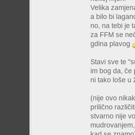
Velika zamjen
a bilo bi laga
no, na tebi je 
za FFM se neču
gdina plavog
Stavi sve te "s
im bog da, če p
ni tako loše u
(nije ovo nik
prilično različ
stvarno nije v
mudrovanjem, 
kad se znamo