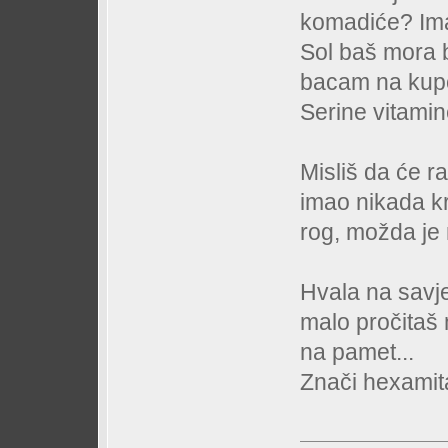
komadiće? Ima
Sol baš mora 
bacam na kup
Serine vitamine
Misliš da će ra
imao nikada kr
rog, možda je 
Hvala na savj
malo pročitaš 
na pamet...
Znači hexamit