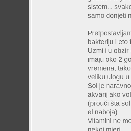
sistem... sva
samo donjeti n
Pretpostavlja
bakteriju i et
Uzmi i u obzir 
imaju oko 2 go
vremena; tako 
veliku ulogu u c
Sol je naravno 
akvarij ako vol
(prouči šta so
el.naboja)
Vitamini ne mog
nekoj mjeri.