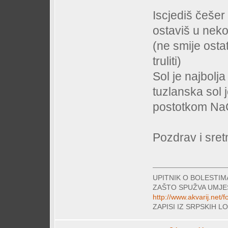
Iscjediš češer
ostaviš u neko
(ne smije osta
truliti)
Sol je najbolj
tuzlanska sol 
postotkom NaC
Pozdrav i sret
UPITNIK O BOLESTI
ZAŠTO SPUŽVA UMJE
http://www.akvarij.net
ZAPISI IZ SRPSKIH 