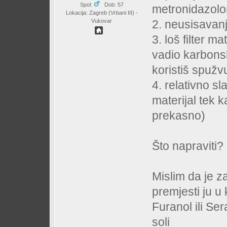
Spol:
Dob: 57
metronidazol
Lokacija: Zagreb (Vrbani III) -
2. neusisavan
Vukovar
3. loš filter m
vadio karbonsk
koristiš spužvu
4. relativno sla
materijal tek 
prekasno)
Što napraviti?
Mislim da je z
premjesti ju u 
Furanol ili Se
soli