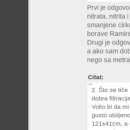
Prvi je odgovo
nitrata, nitri
smanjene cirku
borave Ramire
Drugi je odgov
a ako sam dobro
nego sa metr
Citat:
2. Što se tič
dobra filtraci
Volio bi da m
gusto ubiljen
121x41cm, a o