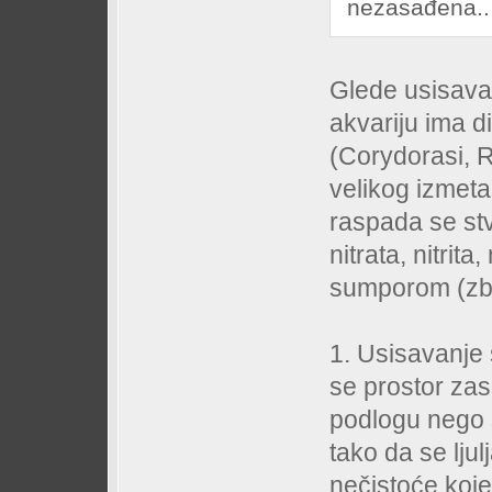
nezasađena..
Glede usisava
akvariju ima d
(Corydorasi, R
velikog izmeta
raspada se stv
nitrata, nitrit
sumporom (zbo
1. Usisavanje
se prostor zas
podlogu nego s
tako da se ljul
nečistoće koje