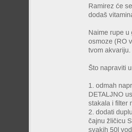
Ramirez će se 
dodaš vitamin
Naime rupe u g
osmoze (RO vo
tvom akvariju.
Što napraviti 
1. odmah napr
DETALJNO usis
stakala i filter
2. dodati dupl
čajnu žličicu S
svakih 50l vod