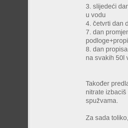
3. slijedeći d
u vodu
4. četvrti dan
7. dan promje
podloge+prop
8. dan propisa
na svakih 50l
Također predl
nitrate izbaciš
spužvama.
Za sada toliko