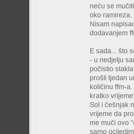
neću se mučiti
oko ramireza.
Nisam napisao 
dodavanjem ff
E sada... što 
- u nedjelju s
počistio stakl
prošli tjedan u
količinu ffm-a.
kratko vrijeme
Sol i češnjak n
vrijeme da pro
me muči ovo "c
samo ocijedim "