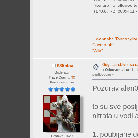
You are not allowed t
(170.87 kB, 800x451 - 
...wannabe Tanganyika
Cayman40
"Alto"
Odg: ...problem sa 
985plavi
«
Odgovori #1 u:
Listo
Moderator
poslijepodne »
Trade Count:
(
0
)
Punopravni član
Pozdrav alen0
to su sve posl
nitrata u vodi
1. poubijane d
Postova: 4520