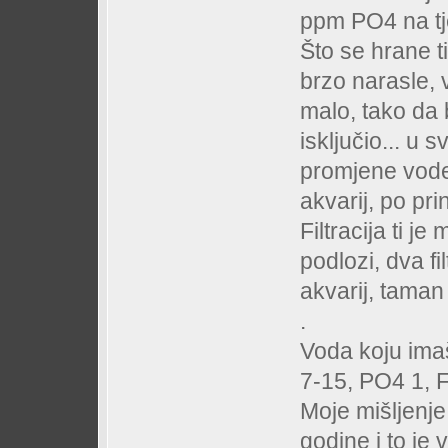
ppm PO4 na tje
Što se hrane t
brzo narasle,
malo, tako da 
isključio... u 
promjene vode
akvarij, po pr
Filtracija ti je
podlozi, dva fil
akvarij, taman 
.
Voda koju imaš
7-15, PO4 1, F
Moje mišljenje
godine i to j