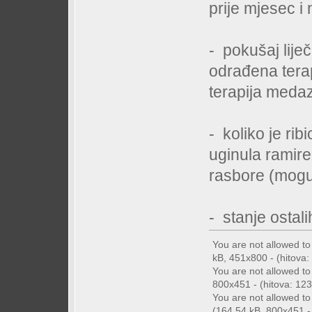
prije mjesec i
- pokušaj liječ
odrađena tera
terapija meda
- koliko je rib
uginula ramire
rasbore (moguć
- stanje ostal
You are not allowed t
kB, 451x800 - (hitova: 
You are not allowed t
800x451 - (hitova: 123 
You are not allowed t
(164.54 kB, 800x451 - 