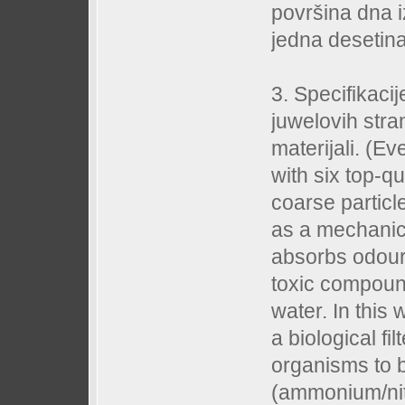
površina dna 
jedna desetin
3. Specifikacij
juwelovih stran
materijali. (Ev
with six top-qu
coarse particle
as a mechanica
absorbs odour
toxic compound
water. In this w
a biological fi
organisms to 
(ammonium/nitr