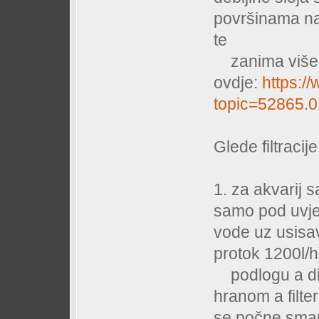
površinama na
te
zanima više p
ovdje:
https:/
topic=52865.0
Glede filtracije
1. za akvarij s
samo pod uvje
vode uz usisa
protok 1200l/
podlogu a di
hranom a filte
se počne smanji