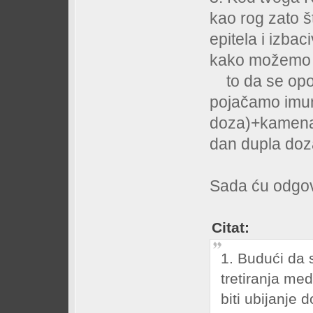
kao rog zato 
epitela i izba
kako možemo p
to da se opora
pojačamo imun
doza)+kamena 
dan dupla doz
Sada ću odgovo
Citat:
1. Budući da 
tretiranja me
biti ubijanje 