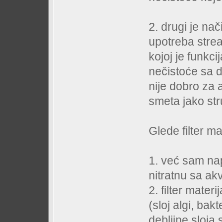
2. drugi je na
upotreba str
kojoj je funkc
nečistoće sa dn
nije dobro za a
smeta jako str
Glede filter ma
1. već sam nap
nitratnu sa ak
2. filter mate
(sloj algi, bakt
debljine sloja 