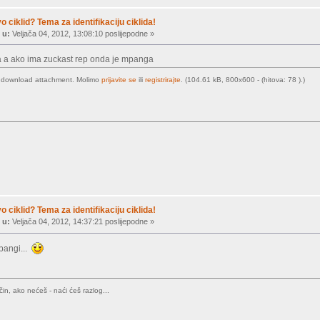
vo ciklid? Tema za identifikaciju ciklida!
 u:
Veljača 04, 2012, 13:08:10 poslijepodne »
a a ako ima zuckast rep onda je mpanga
o download attachment. Molimo
prijavite se
ili
registrirajte
. (104.61 kB, 800x600 - (hitova: 78 ).)
vo ciklid? Tema za identifikaciju ciklida!
 u:
Veljača 04, 2012, 14:37:21 poslijepodne »
mpangi...
in, ako nećeš - naći ćeš razlog...