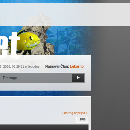
Najnoviji Član:
Lukarito
7, 2026, 08:29:31 prijepodne
« natrag
naprijed »
ISPIS