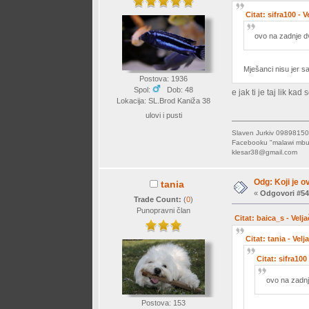
Citat: sifra100 - 
ovo na zadnje d
Mješanci nisu jer sa
Postova: 1936
Spol:
Dob: 48
e jak ti je taj lik ka
Lokacija: SL.Brod Kaniža 38
ulovi i pusti
Slaven Jurkiv 09898
Facebooku "malawi mb
klesar38@gmail.com
Odg: Koji je o
tania
«
Odgovori #54
Trade Count:
(
0
)
Punopravni član
Citat: baica_s - Velj
Citat: tania - Vel
Citat: sifra100
ovo na zadnj
Postova: 153