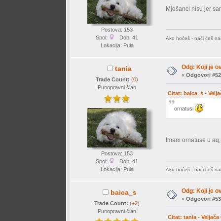
Mješanci nisu jer sam
Postova: 153
Spol:
Dob: 41
Ako hoćeš - naći ćeš nač
Lokacija: Pula
Odg: Koji je o
tania
«
Odgovori #52
Trade Count:
(
0
)
Punopravni član
Citat: baica_s - Velj
ornatusi
Imam ornatuse u aq, 
Postova: 153
Spol:
Dob: 41
Lokacija: Pula
Ako hoćeš - naći ćeš nač
Odg: Koji je o
baica_s
«
Odgovori #53
Trade Count:
(
+2
)
Punopravni član
Citat: tania - Veljač