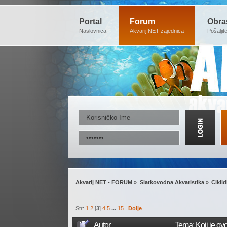
Portal
Forum
Obra
Naslovnica
Akvarij.NET zajednica
Pošaljit
Akvarij NET - FORUM
»
Slatkovodna Akvaristika
»
Ciklid
Str:
1
2
[
3
]
4
5
...
15
Dolje
Autor
Tema: Koji je ovo