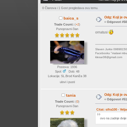
0 Članova i 1 Gost pregledava ovu temu.
Odg: Koji je o
baica_s
«
Odgovori #50
Trade Count:
(
+2
)
Punopravni član
ornatusi
Slaven Jurkiv 09898
Facebooku "malawi mb
klesar38@gmail.com
Postova: 1936
Spol:
Dob: 48
Lokacija: SL.Brod Kaniža 38
ulovi i pusti
Odg: Koji je o
tania
«
Odgovori #51
Trade Count:
(
0
)
Punopravni član
Citat: sifra100 - Vel
ovo na zadnje dvij