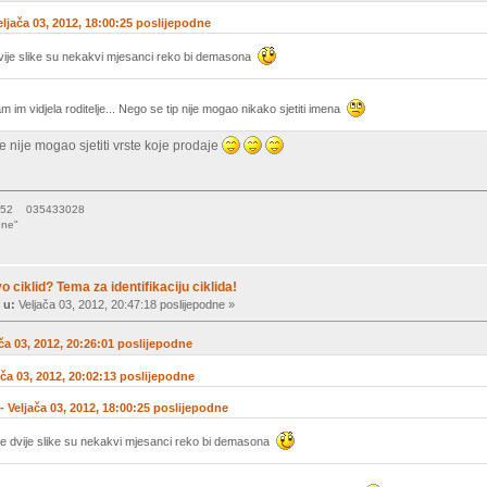
Veljača 03, 2012, 18:00:25 poslijepodne
vije slike su nekakvi mjesanci reko bi demasona
m im vidjela roditelje... Nego se tip nije mogao nikako sjetiti imena
d se nije mogao sjetiti vrste koje prodaje
15052 035433028
une"
vo ciklid? Tema za identifikaciju ciklida!
 u:
Veljača 03, 2012, 20:47:18 poslijepodne »
ača 03, 2012, 20:26:01 poslijepodne
jača 03, 2012, 20:02:13 poslijepodne
 - Veljača 03, 2012, 18:00:25 poslijepodne
e dvije slike su nekakvi mjesanci reko bi demasona