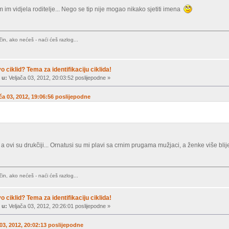
 im vidjela roditelje... Nego se tip nije mogao nikako sjetiti imena
in, ako nećeš - naći ćeš razlog...
vo ciklid? Tema za identifikaciju ciklida!
 u:
Veljača 03, 2012, 20:03:52 poslijepodne »
ača 03, 2012, 19:06:56 poslijepodne
a ovi su drukčiji... Ornatusi su mi plavi sa crnim prugama mužjaci, a ženke više blij
in, ako nećeš - naći ćeš razlog...
vo ciklid? Tema za identifikaciju ciklida!
 u:
Veljača 03, 2012, 20:26:01 poslijepodne »
a 03, 2012, 20:02:13 poslijepodne