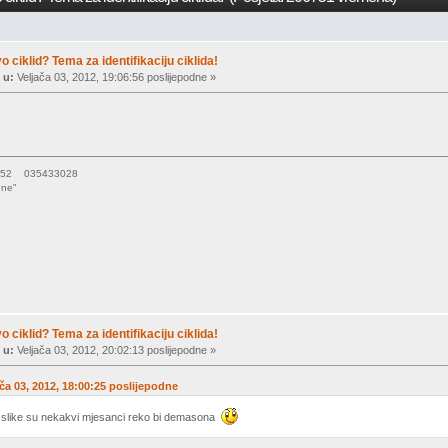
vo ciklid? Tema za identifikaciju ciklida!
 u:
Veljača 03, 2012, 19:06:56 poslijepodne »
15052 035433028
une"
vo ciklid? Tema za identifikaciju ciklida!
 u:
Veljača 03, 2012, 20:02:13 poslijepodne »
jača 03, 2012, 18:00:25 poslijepodne
e slike su nekakvi mjesanci reko bi demasona