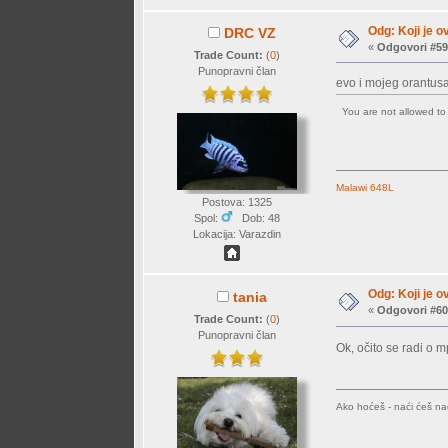
Odg: Koji je o
DRC VZ
«
Odgovori #59
Trade Count:
(
0
)
Punopravni član
evo i mojeg orantus
You are not allowed t
Malawi 648L
Postova: 1325
Spol:
Dob: 48
Lokacija: Varazdin
Odg: Koji je o
tania
«
Odgovori #60
Trade Count:
(
0
)
Punopravni član
Ok, očito se radi o 
Ako hoćeš - naći ćeš nač