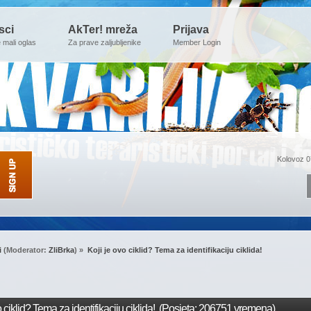
sci
AkTer! mreža
Prijava
e mali oglas
Za prave zaljubljenike
Member Login
Kolovoz 0
i
(Moderator:
ZliBrka
) »
Koji je ovo ciklid? Tema za identifikaciju ciklida!
 ciklid? Tema za identifikaciju ciklida! (Posjeta: 206751 vremena)