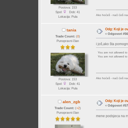
Postova: 153
Spol:
Dob: 41
Ako hoćeš - naći ćeš nač
Lokacija: Pula
Odg: Koji je o
tania
«
Odgovori #56
Trade Count:
(
0
)
Punopravni član
i još,ako šta pomogn
You are not allowed t
You are not allowed t
Ako hoćeš - naći ćeš nač
Postova: 153
Spol:
Dob: 41
Lokacija: Pula
Odg: Koji je o
alen_zgb
«
Odgovori #57
Trade Count:
(
+2
)
Punopravni član
mene podsjeca na mp