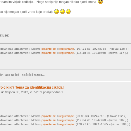
r sam im vidjela roditelje... Nego se tip nije mogao nikako sjetiti imena
ad se nije mogao sjetiti vrste koje prodaje
atuse:
o download attachment. Molimo
prijavite se
ili
registrirajte
. (107.71 kB, 1024x768 - (hitova: 126 ).)
o download attachment. Molimo
prijavite se
ili
registrirajte
. (114.48 kB, 1024x768 - (hitova: 117 ).)
in, ako nećeš - naći ćeš razlog...
vo ciklid? Tema za identifikaciju ciklida!
 u:
Veljača 03, 2012, 20:52:39 poslijepodne »
o download attachment. Molimo
prijavite se
ili
registrirajte
. (96.88 kB, 1024x768 - (hitova: 112 ).)
o download attachment. Molimo
prijavite se
ili
registrirajte
. (119.64 kB, 1024x768 - (hitova: 102 ).)
o download attachment. Molimo
prijavite se
ili
registrirajte
. (179.97 kB, 1024x1365 - (hitova: 104 ).)