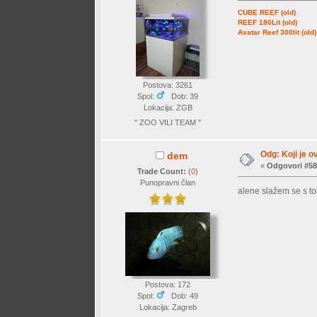
CUBE REEF (old)
REEF 180Lit (old)
Avatar Reef 300lit (old)
Postova: 3261
Spol:
Dob: 39
Lokacija: ZGB
" ZOO VILI TEAM "
Odg: Koji je o
dem
«
Odgovori #58
Trade Count:
(
0
)
Punopravni član
alene slažem se s 
Postova: 172
Spol:
Dob: 49
Lokacija: Zagreb