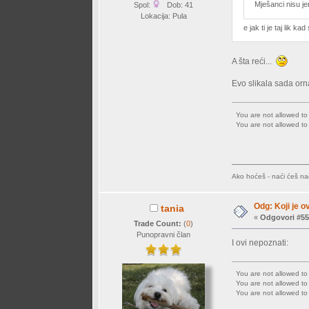
Mješanci nisu je
Spol:
Dob: 41
Lokacija: Pula
e jak ti je taj lik k
A šta reći...
Evo slikala sada orn
You are not allowed t
You are not allowed t
Ako hoćeš - naći ćeš nač
Odg: Koji je o
tania
«
Odgovori #55
Trade Count:
(
0
)
Punopravni član
I ovi nepoznati:
You are not allowed t
You are not allowed t
You are not allowed t