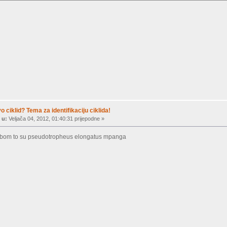
vo ciklid? Tema za identifikaciju ciklida!
 u:
Veljača 04, 2012, 01:40:31 prijepodne »
tobom to su pseudotropheus elongatus mpanga