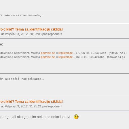
in, ako nećeš - naći ćeš razlog...
vo ciklid? Tema za identifikaciju ciklida!
 u:
Veljača 03, 2012, 20:57:03 poslijepodne »
e:
o download attachment. Molimo
prijavite se
ili
registrirajte
. (173.06 kB, 1024x1365 - (hitova: 72 ).)
o download attachment. Molimo
prijavite se
ili
registrirajte
. (169.8 kB, 1024x1365 - (hitova: 54 ).)
in, ako nećeš - naći ćeš razlog...
vo ciklid? Tema za identifikaciju ciklida!
 u:
Veljača 03, 2012, 21:25:21 poslijepodne »
angu, ali ako grijesim neka me neko ispravi..