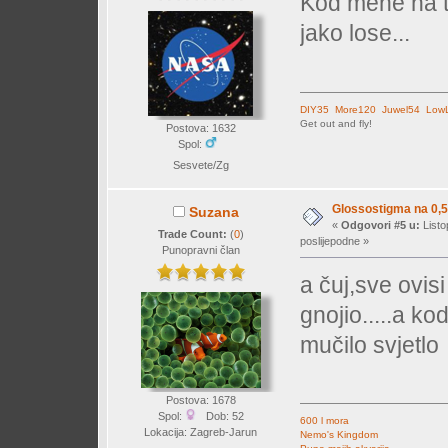
Kod mene na to
jako lose...
DIY35
More120
Juwel54
LowL
Get out and fly!
Postova: 1632
Spol:
Sesvete/Zg
Glossostigma na 0,5
Suzana
«
Odgovori #5 u:
Listo
Trade Count:
(
0
)
poslijepodne »
Punopravni član
a čuj,sve ovis
gnojio.....a ko
mučilo svjetlo
Postova: 1678
Spol:
Dob: 52
600 l mora
Lokacija: Zagreb-Jarun
Nemo's Kingdom