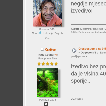
negdje mjesec 
izvedivo!
Kvatric
tj. kilometar sjevernije /
Postova: 3201
All the Dude ever wanted was his 
Spol:
Lokacija: Zagreb
Kum
Glossostigma na 0,5
Krajten
«
Odgovori #2 u:
Listo
Trade Count:
(
0
)
poslijepodne »
Punopravni član
izedivo bez pr
da je visina 4
sporije...
ZG,Vrapče
Postova: 1974