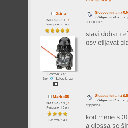
Puno mojih akvarija
Glossostigma na 0,5
Stina
«
Odgovori #6 u:
Listo
Trade Count:
(
0
)
prijepodne »
Punopravni član
stavi dobar re
osvjetljavat gl
Postova: 4320
Spol:
Lokacija: zg
Glossostigma na 0,5
Marko69
«
Odgovori #7 u:
Listo
Trade Count:
(
0
)
prijepodne »
Punopravni član
kod mene s 36W
Postova: 940
a glossa se ši