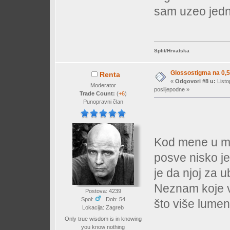
sam uzeo jedn
Split/Hrvatska
Glossostigma na 0,5
Renta
«
Odgovori #8 u:
Listo
Moderator
poslijepodne »
Trade Count:
(
+6
)
Punopravni član
Kod mene u ma
posve nisko je
je da njoj za u
Neznam koje vr
Postova: 4239
Spol:
Dob: 54
što više lumen
Lokacija: Zagreb
Only true wisdom is in knowing
you know nothing