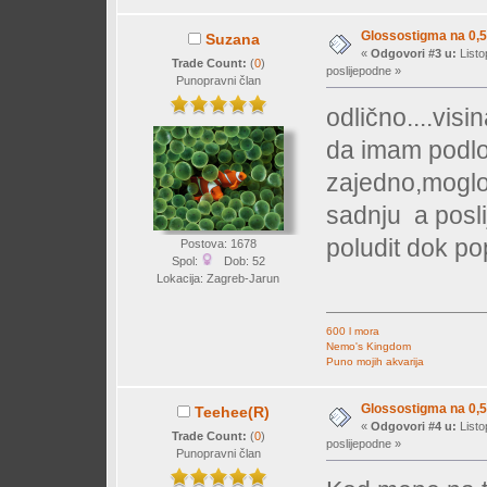
Glossostigma na 0,5
Suzana
«
Odgovori #3 u:
Listo
Trade Count:
(
0
)
poslijepodne »
Punopravni član
odlično....vis
da imam podlo
zajedno,moglo 
sadnju
a posli
poludit dok po
Postova: 1678
Spol:
Dob: 52
Lokacija: Zagreb-Jarun
600 l mora
Nemo's Kingdom
Puno mojih akvarija
Glossostigma na 0,5
Teehee(R)
«
Odgovori #4 u:
Listo
Trade Count:
(
0
)
poslijepodne »
Punopravni član