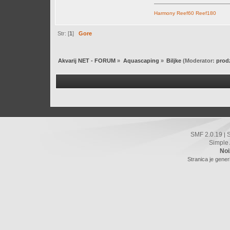
Harmony
Reef60
Reef180
Str: [
1
]
Gore
Akvarij NET - FORUM
»
Aquascaping
»
Biljke
(Moderator:
prod
SMF 2.0.19
|
Simple
Noi
Stranica je gener