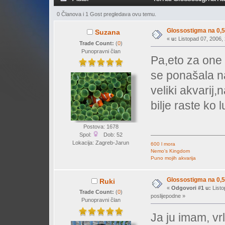
0 Članova i 1 Gost pregledava ovu temu.
Glossostigma na 0,5
Suzana
«
u:
Listopad 07, 2006, 
Trade Count:
(
0
)
Punopravni član
Pa,eto za one k
se ponašala na 
veliki akvarij,
bilje raste ko 
Postova: 1678
Spol:
Dob: 52
Lokacija: Zagreb-Jarun
600 l mora
Nemo's Kingdom
Puno mojih akvarija
Glossostigma na 0,5
Ruki
«
Odgovori #1 u:
Listo
Trade Count:
(
0
)
poslijepodne »
Punopravni član
Ja ju imam, vrl