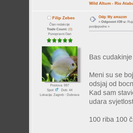
Wild Altum - Rio Ata
Odg: My amazon
Filip Zebec
«
Odgovori #39 u:
Ruja
Član redakcije
poslijepodne »
Trade Count:
(
0
)
Punopravni član
Bas cudakinje 
Meni su se boj
odsjaj od bocn
Postova: 997
Spol:
Dob: 44
Kad sam stavio
Lokacija: Zagreb - Dubrava
udara svjetlos
100 riba 100 č