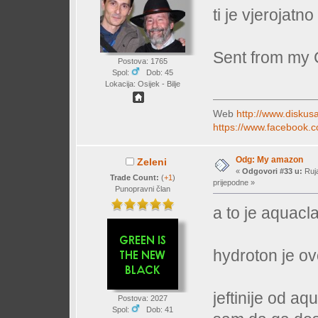
ti je vjerojatn
Sent from my 
Postova: 1765
Spol:
Dob: 45
Lokacija: Osijek - Bilje
Web
http://www.diskusa
https://www.facebook.c
Odg: My amazon
Zeleni
«
Odgovori #33 u:
Ruja
Trade Count:
(
+1
)
prijepodne »
Punopravni član
a to je aquacla
hydroton je o
jeftinije od aq
Postova: 2027
Spol:
Dob: 41