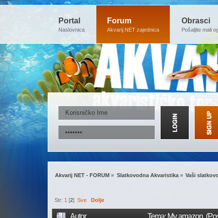
Portal
Forum
Obrasci
Naslovnica
Akvarij.NET zajednica
Pošaljite mali o
Akvarij NET - FORUM
»
Slatkovodna Akvaristika
»
Vaši slatkovo
Str:
1
[
2
]
Sve
Dolje
Autor
Tema: My amazon (Posj