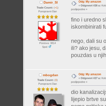
Odg: My amazon
Damir_Sl
«
Odgovori #26 u:
Kolo
Trade Count:
(
+1
)
poslijepodne »
Punopravni član
fino i uredno
iskombinirati f
nego, dali su 
Postova: 3814
ili? ako jesu, 
Spol:
pouzdas u nji
Odg: My amazon
mbogdan
«
Odgovori #27 u:
Kolo
Trade Count:
(
0
)
poslijepodne »
Punopravni član
dio kanalizaci
lijepio brtve 