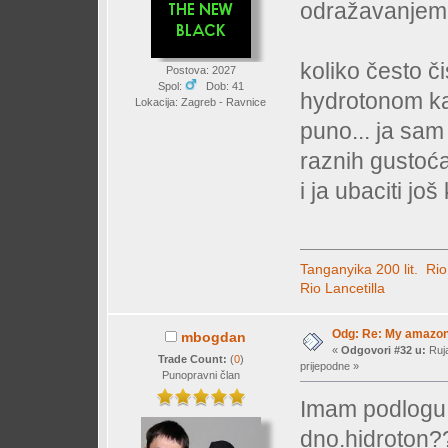
odražavanjem 
koliko često č
Postova: 2027
Spol:
Dob: 41
hydrotonom kao
Lokacija: Zagreb - Ravnice
puno... ja sa
raznih gustoća
i ja ubaciti još 
Tanganyika 200 lit.
Rio
Rio Lancetilla
Odg: Re: My amazo
mbogdan
«
Odgovori #32 u:
Ruja
Trade Count:
(
0
)
prijepodne »
Punopravni član
Imam podlogu 
dno.hidroton?