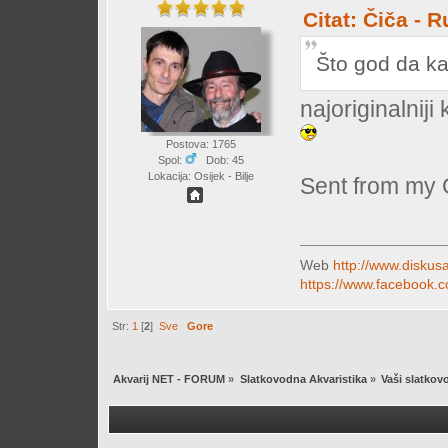
Citat: Čiča - 
Što god da ka
najoriginalniji
Postova: 1765
Spol:
Dob: 45
Lokacija: Osijek - Bilje
Sent from my 
Web
http://www.diskusa
https://www.facebook.c
Str:
1
[
2
]
Sve
Gore
Akvarij NET - FORUM
»
Slatkovodna Akvaristika
»
Vaši slatkovo