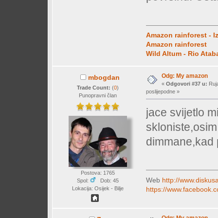
Amazon rainforest - I
Amazon rainforest
Wild Altum - Rio Ata
Odg: My amazon
mbogdan
«
Odgovori #37 u:
Ruja
Trade Count:
(
0
)
poslijepodne »
Punopravni član
jace svijetlo m
skloniste,osim
dimmane,kad p
Postova: 1765
Web
http://www.diskusa
Spol:
Dob: 45
https://www.facebook.c
Lokacija: Osijek - Bilje
Odg: My amazon