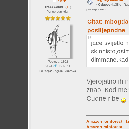
Zorz
«
Odgovori #38 u:
Ruja
Trade Count:
(
+1
)
poslijepodne »
Punopravni član
Citat: mbogdan
poslijepodne
jace svijetlo 
skloniste,osi
dimmane,kad 
Postova: 1892
Spol:
Dob: 41
Lokacija: Zagreb-Dubrava
Vjerojatno ih n
znao. Kod men
Cudne ribe
Amazon rainforest - I
Amazon rainforest