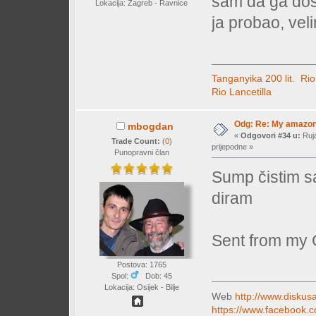
sam da ga dosta
Lokacija: Zagreb - Ravnice
ja probao, vel
Tanganyika 200 lit.
Rio
Rio Lancetilla
Odg: Re: My amazo
mbogdan
«
Odgovori #34 u:
Ruja
Trade Count:
(
0
)
prijepodne »
Punopravni član
Sump čistim sa
diram
Sent from my 
Postova: 1765
Spol:
Dob: 45
Lokacija: Osijek - Bilje
Web
http://www.diskusa
https://www.facebook.c