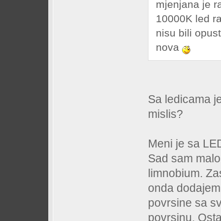
mjenjana je r
10000K led ras
nisu bili opus
nova
Sa ledicama je
mislis?
Meni je sa LED
Sad sam malo 
limnobium. Zas
onda dodajem 
povrsine sa sv
povrsinu. Osta