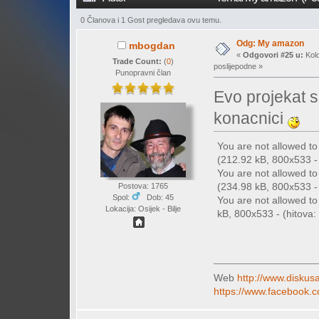
0 Članova i 1 Gost pregledava ovu temu.
Odg: My amazon
mbogdan
«
Odgovori #25 u:
Kolo
Trade Count:
(
0
)
poslijepodne »
Punopravni član
Evo projekat s
konacnici
You are not allowed t
(212.92 kB, 800x533 - 
You are not allowed t
(234.98 kB, 800x533 - 
Postova: 1765
Spol:
Dob: 45
You are not allowed t
Lokacija: Osijek - Bilje
kB, 800x533 - (hitova: 
Web
http://www.diskusa
https://www.facebook.c