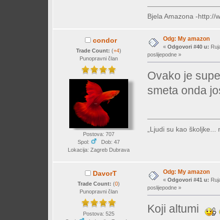
Bjela Amazona -http://
Odg: My amazon
condor
«
Odgovori #40 u:
Ruja
Trade Count:
(
+4
)
poslijepodne »
Punopravni član
Ovako je super
smeta onda jos
„Ljudi su kao školjke...
Postova: 707
Spol:
Dob: 47
Lokacija: Zagreb Dubrava
Odg: My amazon
DavorT
«
Odgovori #41 u:
Ruja
Trade Count:
(
0
)
poslijepodne »
Punopravni član
Koji altumi
Postova: 525