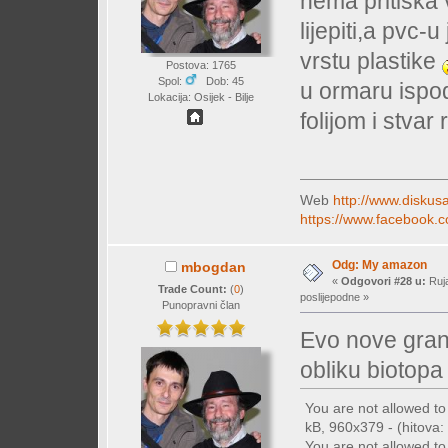
nema pritiska v
lijepiti,a pvc-u
vrstu plastike
Postova: 1765
Spol:
Dob: 45
u ormaru ispod
Lokacija: Osijek - Bilje
folijom i stvar
Web
http://www.diskusa
https://www.facebook.c
Odg: My amazon
mbogdan
«
Odgovori #28 u:
Ruja
Trade Count:
(
0
)
poslijepodne »
Punopravni član
Evo nove grane
obliku biotop
You are not allowed t
kB, 960x379 - (hitova: 
You are not allowed t