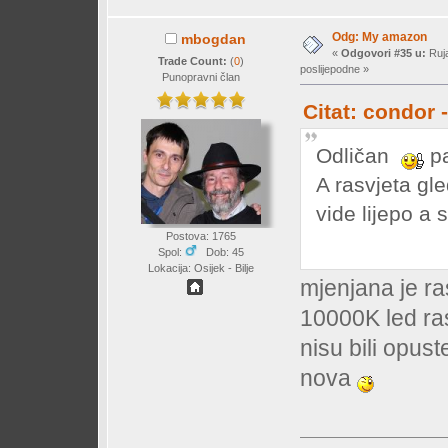
Odg: My amazon
mbogdan
«
Odgovori #35 u:
Ruja
Trade Count:
(
0
)
poslijepodne »
Punopravni član
Citat: condor 
Odličan
pa
A rasvjeta gle
vide lijepo a
Postova: 1765
Spol:
Dob: 45
Lokacija: Osijek - Bilje
mjenjana je ra
10000K led ras
nisu bili opust
nova