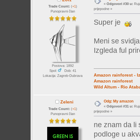
«
Odgovori #30 u:
Ruja
Trade Count:
(
+1
)
prijepodne »
Punopravni član
Super je
Meni se svidja
Izgleda ful pri
Postova: 1892
Spol:
Dob: 41
Amazon rainforest - I
Lokacija: Zagreb-Dubrava
Amazon rainforest
Wild Altum - Rio Ata
Odg: My amazon
Zeleni
«
Odgovori #31 u:
Ruja
Trade Count:
(
+1
)
prijepodne »
Punopravni član
ne znam da li 
podloge u akvar