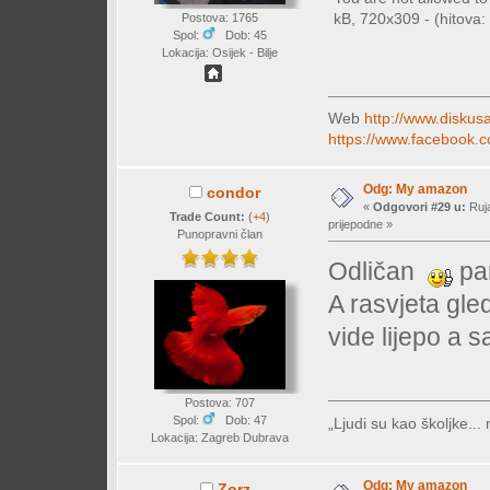
kB, 720x309 - (hitova: 
Postova: 1765
Spol:
Dob: 45
Lokacija: Osijek - Bilje
Web
http://www.diskusa
https://www.facebook.c
Odg: My amazon
condor
«
Odgovori #29 u:
Ruja
Trade Count:
(
+4
)
prijepodne »
Punopravni član
Odličan
pan
A rasvjeta gled
vide lijepo a 
Postova: 707
Spol:
Dob: 47
„Ljudi su kao školjke...
Lokacija: Zagreb Dubrava
Odg: My amazon
Zorz