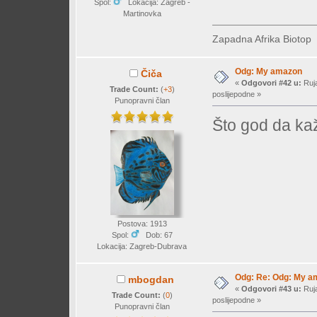
Spol:
Lokacija: Zagreb -
Martinovka
Zapadna Afrika Biotop
Odg: My amazon
Čiča
«
Odgovori #42 u:
Ruja
Trade Count:
(
+3
)
poslijepodne »
Punopravni član
Što god da ka
Postova: 1913
Spol:
Dob: 67
Lokacija: Zagreb-Dubrava
Odg: Re: Odg: My a
mbogdan
«
Odgovori #43 u:
Ruja
Trade Count:
(
0
)
poslijepodne »
Punopravni član