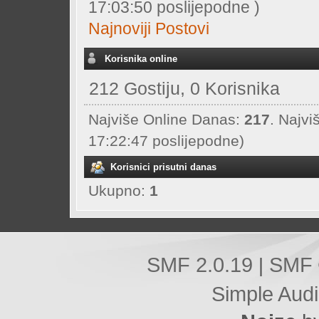
17:03:50 poslijepodne )
Najnoviji Postovi
Korisnika online
212 Gostiju, 0 Korisnika
Najviše Online Danas:
217
. Najvi
17:22:47 poslijepodne)
Korisnici prisutni danas
Ukupno:
1
SMF 2.0.19
SMF 
|
Simple Aud