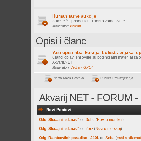
Humanitarne aukcije
Aukcije čiji prihodi idu u dobrotvorne svrhe..
Moderator:
Vedran
Opisi i članci
Vaši opisi riba, koralja, bolesti, biljaka, o
Članci objavljeni ovdje su potencijalni materijal za o
Akvarij.NET
Moderatori:
Vedran
,
GROF
Nema Novih Postova
Rubrika Preusmjerenja
Akvarij NET - FORUM - 
Novi Postovi
Odg: Slucajni “slanac”
od
Seba
(
Novi u morskoj
)
Odg: Slucajni “slanac”
od
Zorz
(
Novi u morskoj
)
Odg: Rainbowfish paradise - 240L
od
Seba
(
Vaši slatkovod