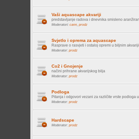
Vaši aquascape akvariji
predstavljanje radova i dnevnika smisleno aranžirani
Moderatori:
cann
,
prodz
Svjetlo i oprema za aquascape
Rasprave o rasvjeti i ostaloj opremi u biljnim akvari
Moderator:
prodz
Co2 i Gnojenje
načini prihrane akvarijskog bilja
Moderator:
prodz
Podloga
Pitanja i odgovori vezani za različite vrste podloga
Moderator:
prodz
Hardscape
Moderator:
prodz