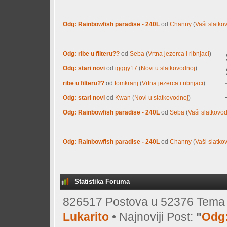
Odg: Rainbowfish paradise - 240L
od
Channy
(
Vaši slatkov
Odg: ribe u filteru??
od
Seba
(
Vrtna jezerca i ribnjaci
)
Odg: stari novi
od
igggy17
(
Novi u slatkovodnoj
)
ribe u filteru??
od
tomkranj
(
Vrtna jezerca i ribnjaci
)
Odg: stari novi
od
Kwan
(
Novi u slatkovodnoj
)
Odg: Rainbowfish paradise - 240L
od
Seba
(
Vaši slatkovod
Odg: Rainbowfish paradise - 240L
od
Channy
(
Vaši slatkov
Statistika Foruma
826517 Postova u 52376 Tema o
Lukarito
• Najnoviji Post:
"
Odg: