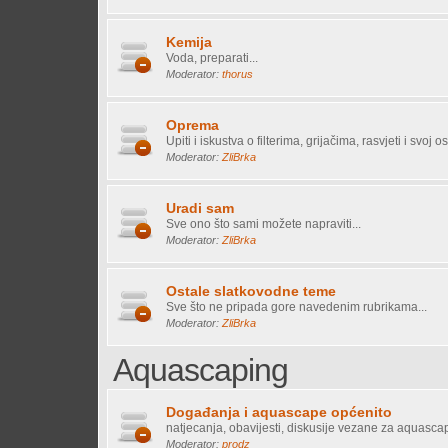
Kemija
Voda, preparati...
Moderator:
thorus
Oprema
Upiti i iskustva o filterima, grijačima, rasvjeti i svoj os
Moderator:
ZliBrka
Uradi sam
Sve ono što sami možete napraviti...
Moderator:
ZliBrka
Ostale slatkovodne teme
Sve što ne pripada gore navedenim rubrikama...
Moderator:
ZliBrka
Aquascaping
Događanja i aquascape općenito
natjecanja, obavijesti, diskusije vezane za aquasca
Moderator:
prodz