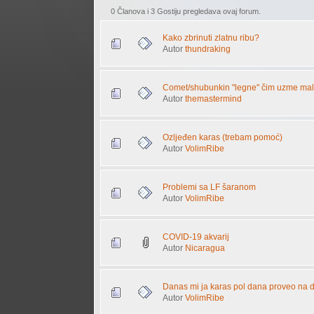
0 Članova i 3 Gostiju pregledava ovaj forum.
Kako zbrinuti zlatnu ribu?
Autor
thundraking
Comet/shubunkin "legne" čim uzme ma
Autor
themastermind
Ozljeđen karas (trebam pomoć)
Autor
VolimRibe
Problemi sa LF šaranom
Autor
VolimRibe
COVID-19 akvarij
Autor
Nicaragua
Danas mi ja karas pol dana proveo na d
Autor
VolimRibe