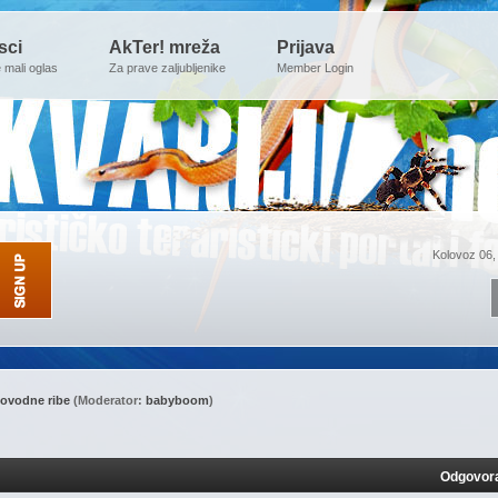
sci
AkTer! mreža
Prijava
e mali oglas
Za prave zaljubljenike
Member Login
Kolovoz 06,
ovodne ribe
(Moderator:
babyboom
)
Odgovor