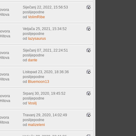
Siječanj 22, 2022, 15:56:53
ovora
poslijepodne
Hitova
od
VolimRibe
Veljača 25, 2021, 15:34:52
govora
poslijepodne
Hitova
od
lazysaurus
Siječanj 07, 2021, 22:24:51
ovora
poslijepodne
Hitova
od
dante
Listopad 23, 2020, 18:36:36
ovora
poslijepodne
Hitova
od
Bluemoon13
Srpanj 30, 2020, 19:45:52
govora
poslijepodne
Hitova
od
Vosilj
Travanj 29, 2020, 14:02:49
ovora
poslijepodne
Hitova
od
malizeleni