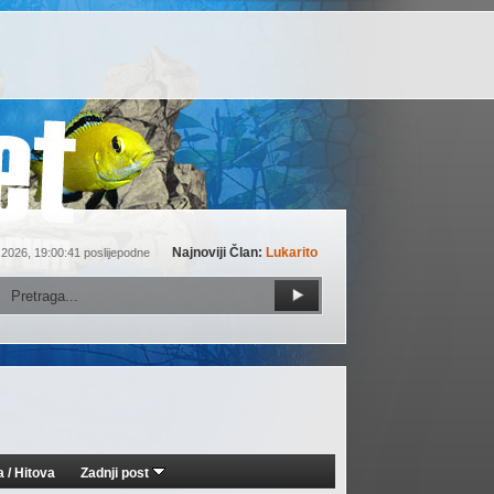
Najnoviji Član:
Lukarito
 2026, 19:00:41 poslijepodne
a
/
Hitova
Zadnji post