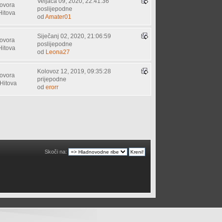
Veljača 09, 2020, 22:41:36
ovora
poslijepodne
Hitova
od
Amater01
Siječanj 02, 2020, 21:06:59
ovora
poslijepodne
Hitova
od
Leona27
Kolovoz 12, 2019, 09:35:28
ovora
prijepodne
Hitova
od
erorr
Skoči na: