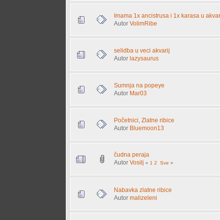
Imama 1x ancistrusa i 1x karasa u akvarij
Autor
VolimRibe
selidba u veci akvarij
Autor
lazysaurus
Sumnja na popeye
Autor
Mar03
Početnici, Zlatne ribice
Autor
Bluemoon13
čudna peraja
Autor
Vosilj
«
1
2
Sve
»
Nabavka zlatne ribice
Autor
malizeleni