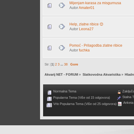
Mijenjam karasa za misgurnusa
Autor
Amater01
Help, zlatne ribice 😊
Autor
Leona27
Pomoć - Prilagodba zlatne ribice
Autor
fuchka
Str: [
1
]
2
3
...
38
Gore
Akvarij NET - FORUM
»
Slatkovodna Akvaristika
»
Hladn
Normalna Tema
Zaključ
Stalna 
Popularna Tema (Više od 15 odgovora)
Anketa
Vrlo Popularna Tema (Više od 25 odgovora)