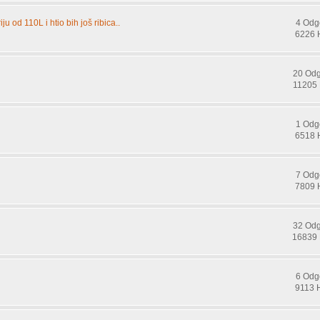
u od 110L i htio bih još ribica..
4 Odg
6226 
20 Od
11205 
1 Odg
6518 
7 Odg
7809 
32 Od
16839 
6 Odg
9113 