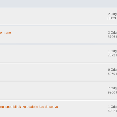
2 Odg
33123 
lo hrane
3 Odg
8796 
1 Odg
7872 
0 Odg
6269 
7 Odg
9906 
nu ispod biljek izgledalo je kao da spava
1 Odg
6292 