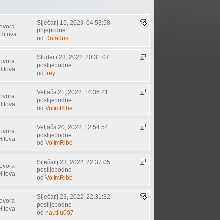
Siječanj 15, 2023, 04:53:58
ovora
prijepodne
Hitova
od
Doradus
Studeni 23, 2022, 20:31:07
ovora
poslijepodne
Hitova
od
frey
Veljača 21, 2022, 14:36:21
ovora
poslijepodne
Hitova
od
VolimRibe
Veljača 20, 2022, 12:54:54
ovora
poslijepodne
Hitova
od
VolimRibe
Siječanj 23, 2022, 22:37:05
ovora
poslijepodne
Hitova
od
VolimRibe
Siječanj 23, 2022, 22:31:32
ovora
poslijepodne
Hitova
od
nautilu007