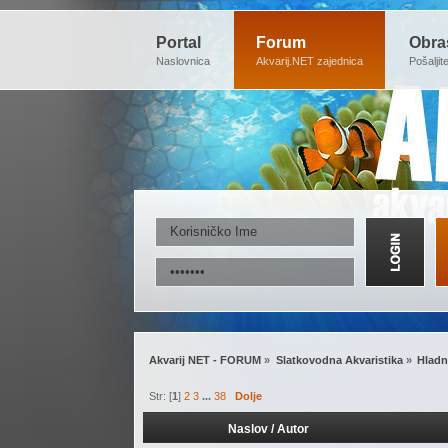
Portal
Forum
Obra
Naslovnica
Akvarij.NET zajednica
Pošaljit
Akvarij NET - FORUM
»
Slatkovodna Akvaristika
»
Hladn
Str: [
1
]
2
3
...
38
Dolje
Naslov
/
Autor