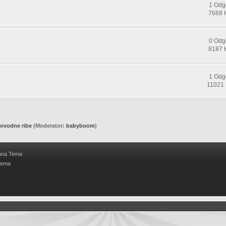
1 Odg
7668 
0 Odg
8187 
1 Odg
11021 
ovodne ribe
(Moderator:
babyboom
)
ana Tema
Tema