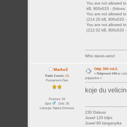
You are not allowed t
kB, 800x533 - (hitova: 
You are not allowed t
(214.25 kB, 800x533 - 
You are not allowed t
(212.02 kB, 800x533 - 
Who dares-wins!
Odg: 300 vol.3.
Marko3
«
Odgovori #44 u:
List
Trade Count:
(
0
)
prijepodne »
Punopravni član
koje du velici
Postova: 93
Spol:
Dob: 35
Lokacija: Rijeka Drenova
230 Diskusi
Juwel 120 biljni
Juwel 60 tanganyika