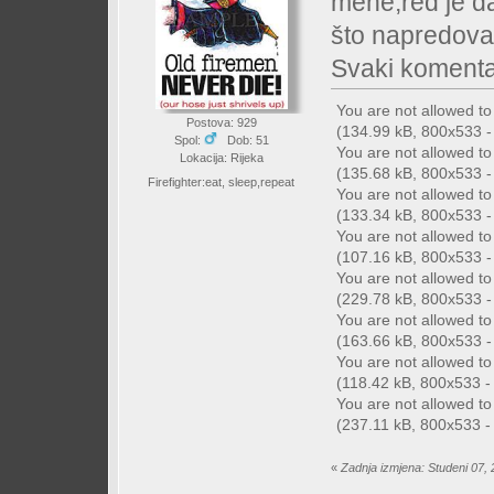
mene,red je da 
što napredoval
Svaki komentar
You are not allowed t
Postova: 929
(134.99 kB, 800x533 - 
Spol:
Dob: 51
You are not allowed t
Lokacija: Rijeka
(135.68 kB, 800x533 - 
Firefighter:eat, sleep,repeat
You are not allowed t
(133.34 kB, 800x533 - 
You are not allowed t
(107.16 kB, 800x533 - 
You are not allowed t
(229.78 kB, 800x533 - 
You are not allowed t
(163.66 kB, 800x533 - 
You are not allowed t
(118.42 kB, 800x533 - (
You are not allowed t
(237.11 kB, 800x533 - 
«
Zadnja izmjena: Studeni 07, 