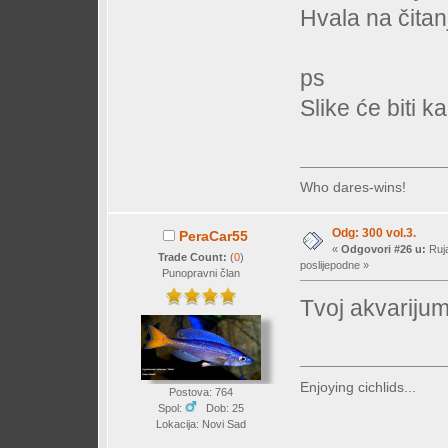
Hvala na čitanj
ps
Slike će biti 
Who dares-wins!
Odg: 300 vol.3.
PeraCar55
«
Odgovori #26 u:
Ruja
Trade Count:
(
0
)
poslijepodne »
Punopravni član
Tvoj akvarijum
Enjoying cichlids...
Postova: 764
Spol:
Dob: 25
Lokacija: Novi Sad