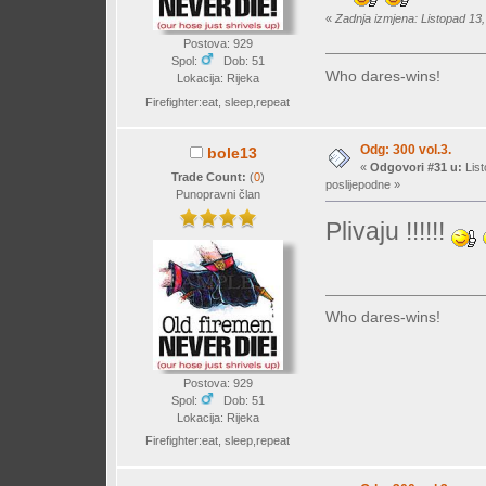
«
Zadnja izmjena: Listopad 13,
Postova: 929
Spol:
Dob: 51
Who dares-wins!
Lokacija: Rijeka
Firefighter:eat, sleep,repeat
Odg: 300 vol.3.
bole13
«
Odgovori #31 u:
List
Trade Count:
(
0
)
poslijepodne »
Punopravni član
Plivaju !!!!!!
Who dares-wins!
Postova: 929
Spol:
Dob: 51
Lokacija: Rijeka
Firefighter:eat, sleep,repeat