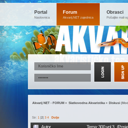
Portal
Forum
Obrasci
Naslovnica
Akvarij.NET zajednica
Pošaljite mali o
Akvarij NET - FORUM
»
Slatkovodna Akvaristika
»
Diskusi
(Mod
Str:
1
[
2
]
3
4
Dolje
Autor
Tema: 300 vol.3. (Posj