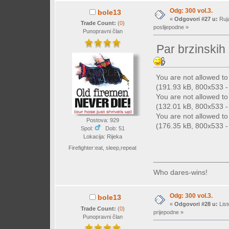
Odg: 300 vol.3.
bole13
«
Odgovori #27 u:
Ruja
Trade Count:
(
0
)
poslijepodne »
Punopravni član
Par brzinskih s
You are not allowed t
(191.93 kB, 800x533 - 
You are not allowed t
(132.01 kB, 800x533 - 
You are not allowed t
Postova: 929
(176.35 kB, 800x533 - 
Spol:
Dob: 51
Lokacija: Rijeka
Firefighter:eat, sleep,repeat
Who dares-wins!
Odg: 300 vol.3.
bole13
«
Odgovori #28 u:
List
Trade Count:
(
0
)
prijepodne »
Punopravni član