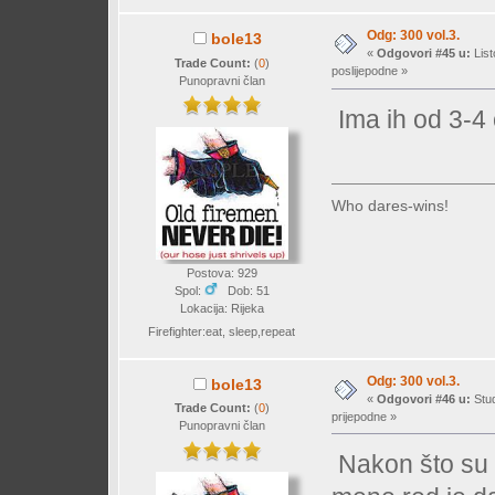
Odg: 300 vol.3.
bole13
«
Odgovori #45 u:
List
Trade Count:
(
0
)
poslijepodne »
Punopravni član
Ima ih od 3-4 
Who dares-wins!
Postova: 929
Spol:
Dob: 51
Lokacija: Rijeka
Firefighter:eat, sleep,repeat
Odg: 300 vol.3.
bole13
«
Odgovori #46 u:
Stud
Trade Count:
(
0
)
prijepodne »
Punopravni član
Nakon što su 