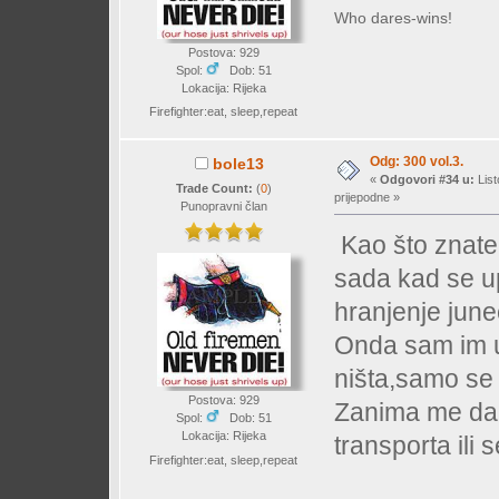
Who dares-wins!
Postova: 929
Spol:
Dob: 51
Lokacija: Rijeka
Firefighter:eat, sleep,repeat
Odg: 300 vol.3.
bole13
«
Odgovori #34 u:
List
Trade Count:
(
0
)
prijepodne »
Punopravni član
Kao što znate 
sada kad se up
hranjenje june
Onda sam im u
ništa,samo se
Postova: 929
Zanima me dal
Spol:
Dob: 51
Lokacija: Rijeka
transporta ili 
Firefighter:eat, sleep,repeat