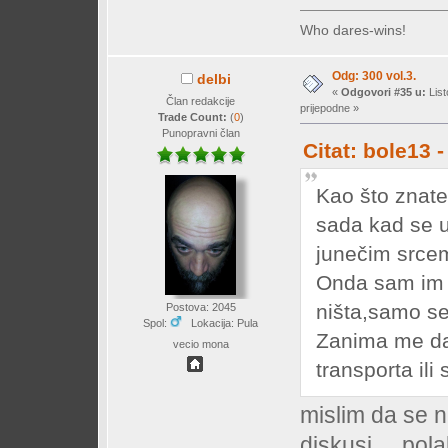
Who dares-wins!
Odg: 300 vol.3.
delbi
«
Odgovori #35 u:
List
Član redakcije
prijepodne »
Trade Count:
(
0
)
Punopravni član
Citat: bole13 
Kao što znate 
sada kad se u
junečim srcem
Onda sam im u
ništa,samo s
Postova: 2045
Spol:
Lokacija: Pula
Zanima me dal
vecio mona
transporta ili
mislim da se ne
diskusi.....po