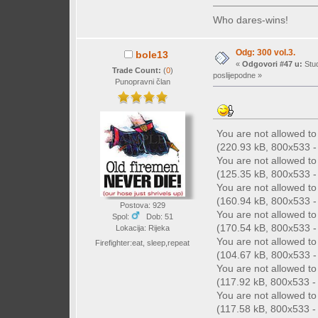
Who dares-wins!
Odg: 300 vol.3.
bole13
«
Odgovori #47 u:
Stud
Trade Count:
(
0
)
poslijepodne »
Punopravni član
You are not allowed t
(220.93 kB, 800x533 - 
You are not allowed t
(125.35 kB, 800x533 - 
You are not allowed t
(160.94 kB, 800x533 - 
Postova: 929
You are not allowed t
Spol:
Dob: 51
(170.54 kB, 800x533 - 
Lokacija: Rijeka
You are not allowed t
Firefighter:eat, sleep,repeat
(104.67 kB, 800x533 - 
You are not allowed t
(117.92 kB, 800x533 - (
You are not allowed t
(117.58 kB, 800x533 - (