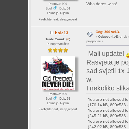
Who dares-wins!
Postova: 929
Spol:
Dob: 51
Lokacija: Rijeka
Firefighter:eat, sleep,repeat
Odg: 300 vol.3.
bole13
«
Odgovori #43 u:
List
Trade Count:
(
0
)
prijepodne »
Punopravni član
Mali update!
Rasvjeta je p
sad svjetli 1x 
w.
I nekoliko sli
Postova: 929
Spol:
Dob: 51
You are not allowed t
Lokacija: Rijeka
(176.14 kB, 800x533 - 
Firefighter:eat, sleep,repeat
You are not allowed t
(245.21 kB, 800x533 - 
You are not allowed t
(242.02 kB, 800x533 - 