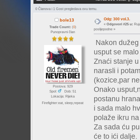
0 Članova i 1 Gost pregledava ovu temu.
Odg: 300 vol.3.
bole13
«
Odgovori #25 u:
Ruja
Trade Count:
(
0
)
poslijepodne »
Punopravni član
Nakon dužeg v
usput se malo
Znaći stanje u
narasli i potam
(kozice,par ne
Postova: 929
Onako usput,ne
Spol:
Dob: 51
Lokacija: Rijeka
postanu hrana
Firefighter:eat, sleep,repeat
i sada malo h
polaže ikru na 
Za sada ću pus
će to ići dalje.