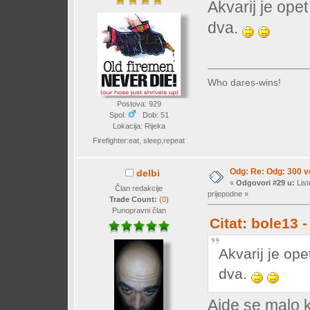
Akvarij je opet
dva.
Who dares-wins!
Postova: 929
Spol:
Dob: 51
Lokacija: Rijeka
Firefighter:eat, sleep,repeat
Odg: Re: Odg: 300 vo
delbi
«
Odgovori #29 u:
List
Član redakcije
prijepodne »
Trade Count:
(
0
)
Punopravni član
Citat: bole13 
Akvarij je ope
dva.
Ajde se malo ko