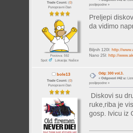
Trade Count:
(
0
)
poslijepodne »
Punopravni član
Preljepi disko
da vidimo na
Biljnih 120l:
http://www.
Nano 25l:
http://www.a
Postova: 592
Spol:
Lokacija: Našice
Odg: 300 vol.3.
bole13
«
Odgovori #42 u:
List
Trade Count:
(
0
)
poslijepodne »
Punopravni član
Diskovi su dru
ruke,riba je v
gosp. Ivicu iz