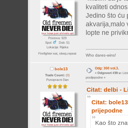
kvaliteti odno
Jedino što ću 
akvarija,malo v
lopte ne privi
Postova: 929
Spol:
Dob: 51
Lokacija: Rijeka
Firefighter:eat, sleep,repeat
Who dares-wins!
Odg: 300 vol.3.
bole13
«
Odgovori #39 u:
List
Trade Count:
(
0
)
poslijepodne »
Punopravni član
Citat: delbi -
Citat: bole13
prijepodne
Kao što znat