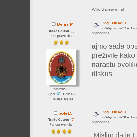
Who dares-wins!
Odg: 300 vol.3.
Denis M
«
Odgovori #37 u:
List
Trade Count:
(
0
)
prijepodne »
Punopravni član
ajmo sada ope
preživile kako
narastu ovoli
diskusi.
Postova: 183
Spol:
Dob: 53
Lokacija: Rijeka
Odg: 300 vol.3.
bole13
«
Odgovori #38 u:
List
Trade Count:
(
0
)
prijepodne »
Punopravni član
Mislim da je t