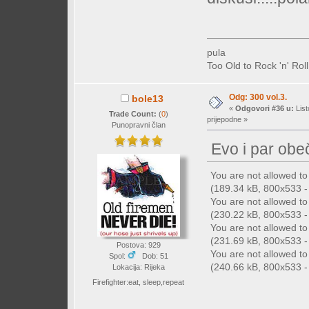
pula
Too Old to Rock 'n' Rol
Odg: 300 vol.3.
bole13
«
Odgovori #36 u:
List
Trade Count:
(
0
)
prijepodne »
Punopravni član
Evo i par obeč
You are not allowed t
(189.34 kB, 800x533 - 
You are not allowed t
(230.22 kB, 800x533 - 
You are not allowed t
(231.69 kB, 800x533 - 
Postova: 929
You are not allowed t
Spol:
Dob: 51
(240.66 kB, 800x533 - 
Lokacija: Rijeka
Firefighter:eat, sleep,repeat