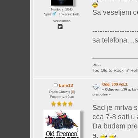
Postova: 2045
Sa veseljem ce
Spol:
Lokacija: Pula
vecio mona
------------------
sa telefona...
pula
Too Old to Rock 'n' Rol
Odg: 300 vol.3.
bole13
«
Odgovori #30 u:
List
Trade Count:
(
0
)
prijepodne »
Punopravni član
Sad je mrtva s
cca 7-8 sati u 
Da budem prec
a.