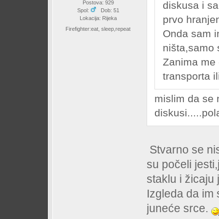
diskusa i s
Postova: 929
Spol:
Dob: 51
prvo hranje
Lokacija: Rijeka
Firefighter:eat, sleep,repeat
Onda sam im
ništa,samo 
Zanima me d
transporta i
mislim da se n
diskusi.....p
Stvarno se ni
su počeli jest
staklu i žicaju 
Izgleda da im 
juneće srce.