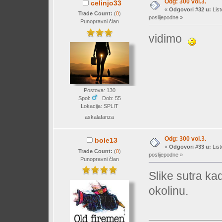
Odg: 300 vol.3.
celinjo33
«
Odgovori #32 u:
List
Trade Count:
(
0
)
poslijepodne »
Punopravni član
vidimo
Postova: 130
Spol:
Dob: 55
Lokacija: SPLIT
askalafanza
Odg: 300 vol.3.
bole13
«
Odgovori #33 u:
List
Trade Count:
(
0
)
poslijepodne »
Punopravni član
Slike sutra ka
okolinu.