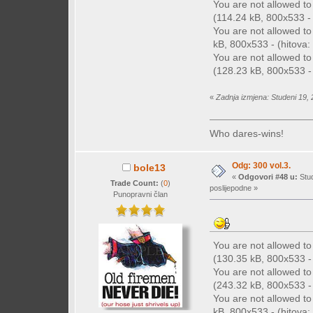
You are not allowed t
(114.24 kB, 800x533 - (
You are not allowed t
kB, 800x533 - (hitova: 
You are not allowed t
(128.23 kB, 800x533 - 
«
Zadnja izmjena: Studeni 19, 
Who dares-wins!
Odg: 300 vol.3.
bole13
«
Odgovori #48 u:
Stud
Trade Count:
(
0
)
poslijepodne »
Punopravni član
You are not allowed t
(130.35 kB, 800x533 - 
You are not allowed t
(243.32 kB, 800x533 - 
You are not allowed t
kB, 800x533 - (hitova: 