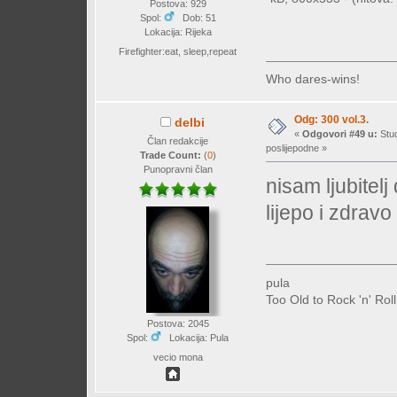
Postova: 929
Spol:
Dob: 51
Lokacija: Rijeka
Firefighter:eat, sleep,repeat
Who dares-wins!
Odg: 300 vol.3.
delbi
«
Odgovori #49 u:
Stud
Član redakcije
poslijepodne »
Trade Count:
(
0
)
Punopravni član
nisam ljubitelj 
lijepo i zdravo 
pula
Too Old to Rock 'n' Rol
Postova: 2045
Spol:
Lokacija: Pula
vecio mona