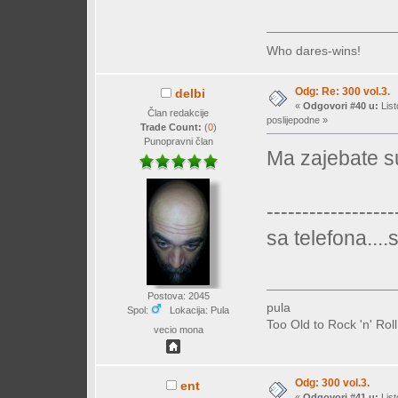
Who dares-wins!
Odg: Re: 300 vol.3.
delbi
«
Odgovori #40 u:
List
Član redakcije
poslijepodne »
Trade Count:
(
0
)
Punopravni član
Ma zajebate s
------------------
sa telefona...
Postova: 2045
pula
Spol:
Lokacija: Pula
Too Old to Rock 'n' Rol
vecio mona
Odg: 300 vol.3.
ent
«
Odgovori #41 u:
List