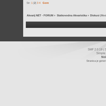
Str:
1
[
2
]
3
4
Gore
Akvarij NET - FORUM
»
Slatkovodna Akvaristika
»
Diskusi
(Mod
SMF 2.0.19
|
Simple
Noi
Stranica je gener