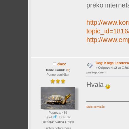
preko internet
http://www.ko
topic_id=181
http://www.em
Odg: Kniga Larousse
darx
«
Odgovori #2 u:
Ožuja
Trade Count:
(
0
)
poslijepodne »
Punopravni član
Hvala
Moje kornjače
Postova: 439
Spol:
Dob: 32
Lokacija: Slatina-Osijek
Turtles before hoes