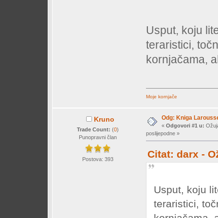
Usput, koju li
teraristici, to
kornjačama, al
Moje kornjače
Odg: Kniga Larousse
Kruno
«
Odgovori #1 u:
Ožuja
Trade Count:
(
0
)
poslijepodne »
Punopravni član
Citat: darx - 
Postova: 393
Usput, koju li
teraristici, t
kornjačama, al