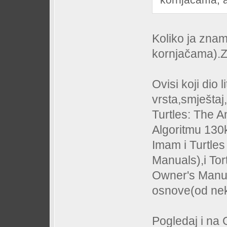
Koliko ja zna
kornjačama).
Ovisi koji dio
vrsta,smještaj,b
Turtles: The A
Algoritmu 130k
Imam i Turtle
Manuals),i To
Owner's Manual
osnove(od nekih
Pogledaj i na 