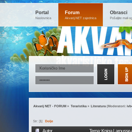
Portal
Forum
Obrasci
Naslovnica
Akvarij.NET zajednica
Pošaljite mali o
Akvarij NET - FORUM
»
Teraristika
»
Literatura
(Moderatori:
ivb
Str: [
1
]
Dolje
Autor
Tema: Kniga Larousse-G