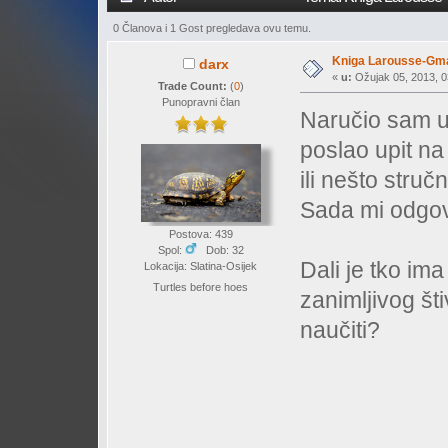
0 Članova i 1 Gost pregledava ovu temu.
Kniga Larousse-Gmaz
darx
«
u:
Ožujak 05, 2013, 0
Trade Count:
(
0
)
Punopravni član
Naručio sam u 
poslao upit na k
ili nešto stručn
Sada mi odgovo
Postova: 439
Spol:
Dob: 32
Dali je tko ima
Lokacija: Slatina-Osijek
Turtles before hoes
zanimljivog št
naučiti?