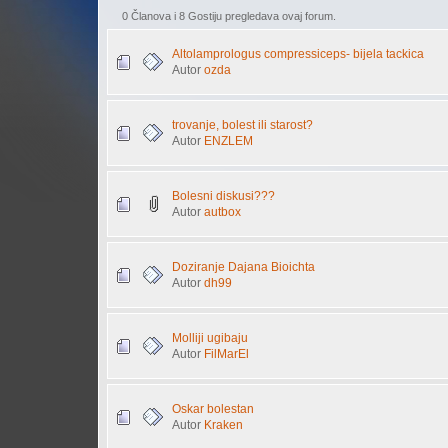
0 Članova i 8 Gostiju pregledava ovaj forum.
Altolamprologus compressiceps- bijela tackica
Autor
ozda
trovanje, bolest ili starost?
Autor
ENZLEM
Bolesni diskusi???
Autor
autbox
Doziranje Dajana Bioichta
Autor
dh99
Molliji ugibaju
Autor
FilMarEl
Oskar bolestan
Autor
Kraken