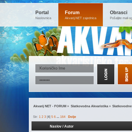
Portal
Forum
Obrasci
Naslovnica
Akvarij.NET zajednica
Pošaljite mali o
Akvarij NET - FORUM
»
Slatkovodna Akvaristika
»
Slatkovodne 
Str:
1
2
3
[
4
]
5
6
...
164
Dolje
Naslov
/
Autor