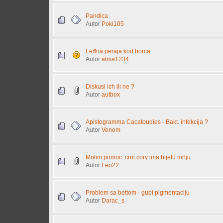
Pandica
Autor
Poki105
Leđna peraja kod borca
Autor
alma1234
Diskusi ich ili ne ?
Autor
autbox
Apistogramma Cacatoudies - Bakt. infekcija ?
Autor
Venom
Molim pomoc..crni cory ima bijelu mrlju.
Autor
Leo22
Problem sa bettom - gubi pigmentaciju
Autor
Darac_s