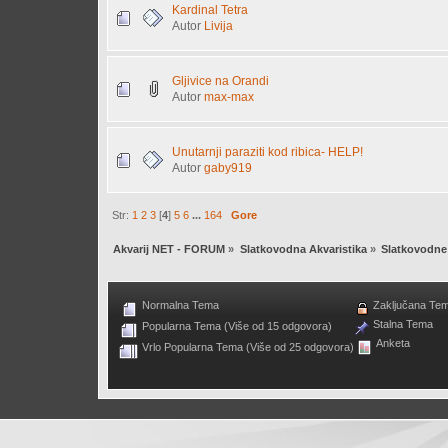
Kardinal Tetra
Autor
Livija
Gljivice na Orandi
Autor
max-max
Unutarnji paraziti kod ribica- HELP!
Autor
gaby919
Str:
1
2
3
[
4
]
5
6
...
164
Gore
Akvarij NET - FORUM
»
Slatkovodna Akvaristika
»
Slatkovodne 
Normalna Tema
Zaključana Te
Stalna Tema
Popularna Tema (Više od 15 odgovora)
Anketa
Vrlo Popularna Tema (Više od 25 odgovora)