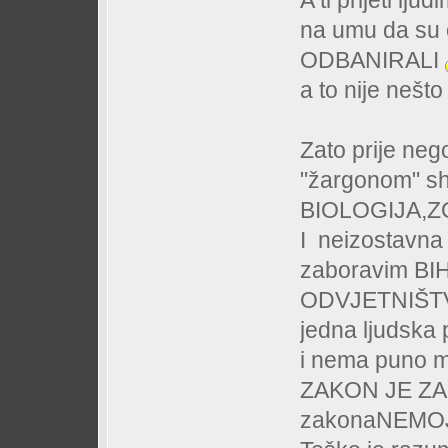
A ti prijeti l
na umu da su 
ODBANIRALI
a to nije nešto
Zato prije nego
"žargonom" shv
BIOLOGIJA,Z
I neizostavn
zaboravim BI
ODVJETNIŠTVA 
jedna ljudsk
i nema puno mj
ZAKON JE ZAKO
zakonaNEMOJ