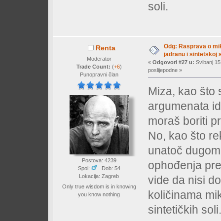
soli.
Odg: Rasprava o mi
Renta
jadranu i sintetskoj s
Moderator
«
Odgovori #27 u:
Svibanj 15
Trade Count:
(
+6
)
poslijepodne »
Punopravni član
Miza, kao što 
argumenata id
moraš boriti p
No, kao što re
unatoč dugom s
Postova: 4239
ophođenja prem
Spol:
Dob: 54
Lokacija: Zagreb
vide da nisi d
Only true wisdom is in knowing
količinama mi
you know nothing
sintetičkih soli