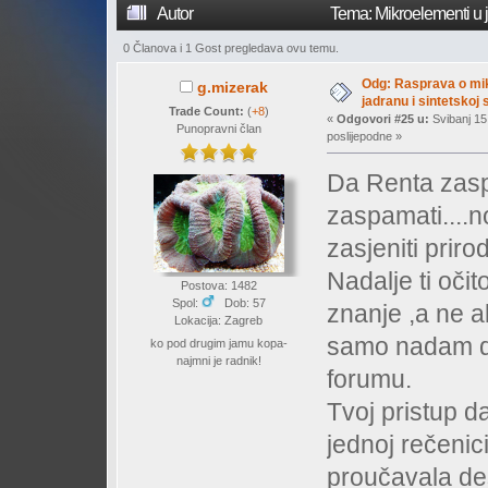
Autor
Tema: Mikroelementi u j
0 Članova i 1 Gost pregledava ovu temu.
Odg: Rasprava o mi
g.mizerak
jadranu i sintetskoj s
Trade Count:
(
+8
)
«
Odgovori #25 u:
Svibanj 15
Punopravni član
poslijepodne »
Da Renta zasp
zaspamati....n
zasjeniti priro
Nadalje ti oči
Postova: 1482
Spol:
Dob: 57
znanje ,a ne a
Lokacija: Zagreb
samo nadam da 
ko pod drugim jamu kopa-
najmni je radnik!
forumu.
Tvoj pristup da
jednoj rečenici
proučavala des