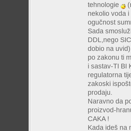
tehnologie
(
nekolio voda i 
ogučnost sumn
Sada smoslužbe
DDL,nego SICCE
dobio na uvid
po zakonu ti m
i sastav-TI 
regulatorna ti
zakoski ispošt
prodaju.
Naravno da po
proizvod-hranu
CAKA !
Kada ideš na n