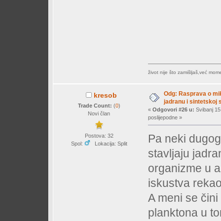
život nije što zamišljaš,već mo
Odg: Rasprava o mi
kresob
jadranu i sintetskoj s
Trade Count:
(
0
)
«
Odgovori #26 u:
Svibanj 15
Novi član
poslijepodne »
Pa neki dugogo
Postova: 32
Spol:
Lokacija: Split
stavljaju jadr
organizme u ak
iskustva rekao
A meni se čini
planktona u to