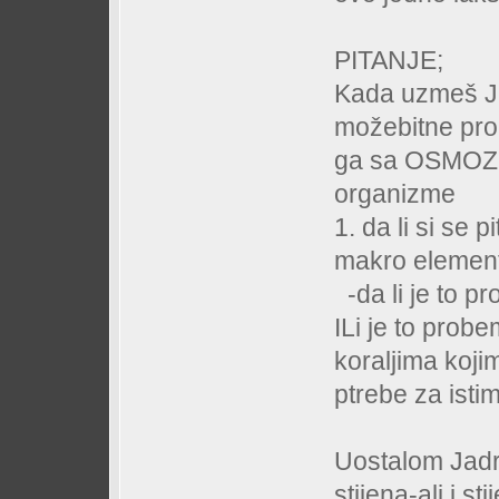
PITANJE;
Kada uzmeš J
možebitne pr
ga sa OSMOZO
organizme
1. da li si se p
makro elemen
-da li je to pr
ILi je to pro
koraljima koj
ptrebe za ist
Uostalom Jadr
stijena-ali i s