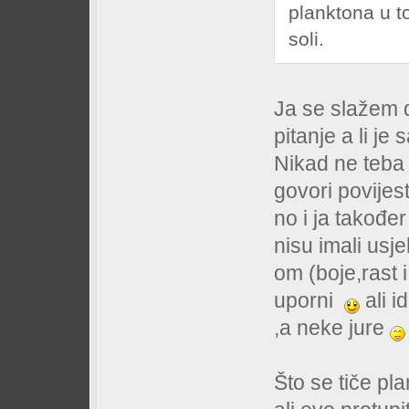
planktona u t
soli.
Ja se slažem 
pitanje a li je 
Nikad ne teba 
govori povijes
no i ja takođe
nisu imali usj
om (boje,rast 
uporni
ali i
,a neke jure
Što se tiče pl