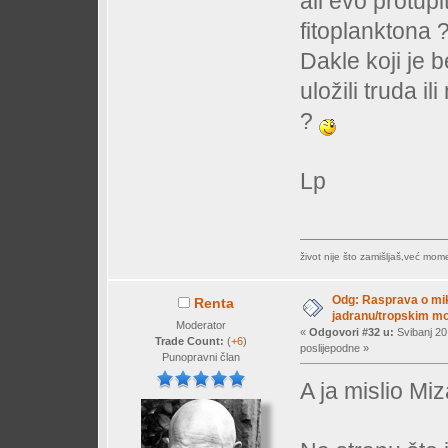
ali evo protupi
fitoplanktona 
Dakle koji je b
uložili truda 
?
Lp
život nije što zamišljaš,već mo
Odg: Rasprava o mi
Renta
jadranu/tropskim mor
Moderator
«
Odgovori #32 u:
Svibanj 20
Trade Count:
(
+6
)
poslijepodne »
Punopravni član
A ja mislio M