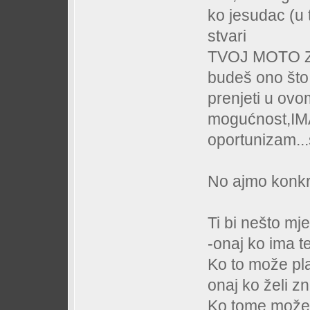
ko jesudac (u 
stvari
TVOJ MOTO Z
budeš ono što 
prenjeti u ovo
mogućnost,
oportunizam...s
No ajmo konk
Ti bi nešto mjer
-onaj ko ima 
Ko to može plat
onaj ko želi zn
Ko tome može 