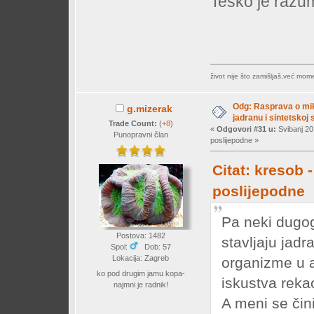
Teško je razum
život nije što zamišljaš,već mo
Odg: Rasprava o mi
g.mizerak
jadranu i sintetskoj s
Trade Count:
(
+8
)
«
Odgovori #31 u:
Svibanj 20
Punopravni član
poslijepodne »
Citat: kresob 
poslijepodne
Pa neki dugog
Postova: 1482
stavljaju jad
Spol:
Dob: 57
Lokacija: Zagreb
organizme u a
ko pod drugim jamu kopa-
iskustva rekao
najmni je radnik!
A meni se čin