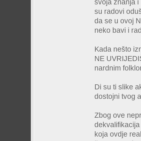
svoja znanja i 
su radovi odu
da se u ovoj
neko bavi i rad
Kada nešto izn
NE UVRIJEDIŠ 
nardnim folklo
Di su ti slike 
dostojni tvog ak
Zbog ove nepro
dekvalifikacij
koja ovdje re