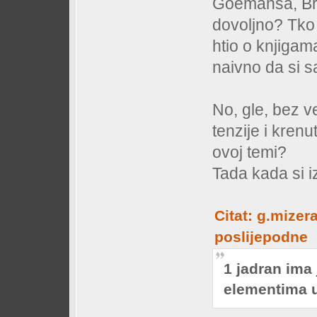
Goemansa, Brig
dovoljno? Tko 
htio o knjigama
naivno da si s
No, gle, bez ve
tenzije i kren
ovoj temi?
Tada kada si iz
Citat: g.mizer
poslijepodne
1 jadran ima j
elementima u