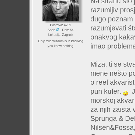
Na stranu što je
razumljiv pros
dugo poznam p
Postova: 4239
razumjevati št
Spol:
Dob: 54
Lokacija: Zagreb
onakvog kakav
Only true wisdom is in knowing
imao problema 
you know nothing
Miza, ti se st
mene nešto pod
o reef akvaris
pun kufer.
Je
morskoj akvari
za njih zaist
Sprunga & Del
Nilsen&Fossa,