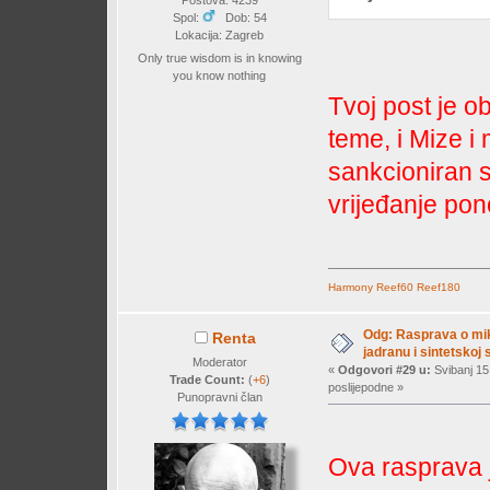
Spol:
Dob: 54
Lokacija: Zagreb
Only true wisdom is in knowing
you know nothing
Tvoj post je o
teme, i Mize i
sankcioniran 
vrijeđanje pon
Harmony
Reef60
Reef180
Odg: Rasprava o mi
Renta
jadranu i sintetskoj s
Moderator
«
Odgovori #29 u:
Svibanj 15
Trade Count:
(
+6
)
poslijepodne »
Punopravni član
Ova rasprava j