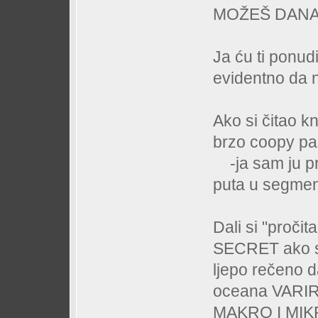
MOŽEŠ DANA
Ja ću ti ponudi
evidentno da ni
Ako si čitao kn
brzo coopy pas
-ja sam ju pro
puta u segmen
Dali si "proč
SECRET ako se
ljepo rečeno d
oceana VARIR
MAKRO I MIKR