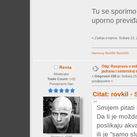
Tu se sporimo 
uporno previđa
«
Zadnja izmjena: Svibanj 15, 
Harmony
Reef60
Reef180
Odg: Rasprava o mi
Renta
jadranu i sintetskoj s
Moderator
«
Odgovori #28 u:
Svibanj 15
Trade Count:
(
+6
)
poslijepodne »
Punopravni član
Citat: rovkil 
Smijem pitati
Da li je možd
poslikaju akva
ili je "samo s
Postova: 4239