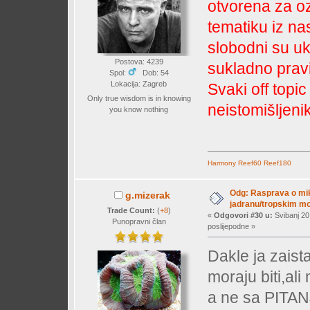
otvorena za oz
tematiku iz na
slobodni su uk
Postova: 4239
sukladno prav
Spol:
Dob: 54
Lokacija: Zagreb
Svaki off topic
Only true wisdom is in knowing
neistomišljeni
you know nothing
Harmony
Reef60
Reef180
Odg: Rasprava o mi
g.mizerak
jadranu/tropskim mor
Trade Count:
(
+8
)
«
Odgovori #30 u:
Svibanj 20
Punopravni član
poslijepodne »
Dakle ja zais
moraju biti,a
a ne sa PITAN