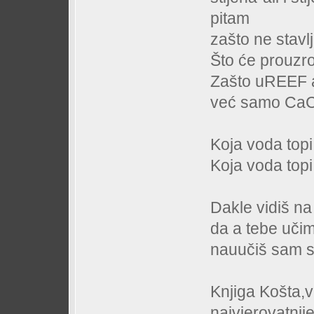
pitam
zašto ne stavl
Što će prouzro
Zašto uREEF a
već samo CaC
Koja voda topi
Koja voda topi 
Dakle vidiš na
da a tebe učim
nauučiš sam 
Knjiga Košta,
najvjerovatnije