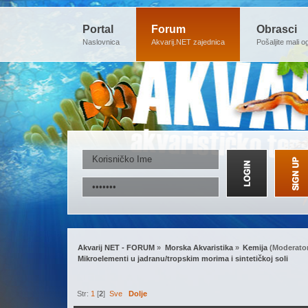
Portal
Forum
Obrasci
Naslovnica
Akvarij.NET zajednica
Pošaljite mali o
Akvarij NET - FORUM
»
Morska Akvaristika
»
Kemija
(Moderato
Mikroelementi u jadranu/tropskim morima i sintetičkoj soli
Str:
1
[
2
]
Sve
Dolje