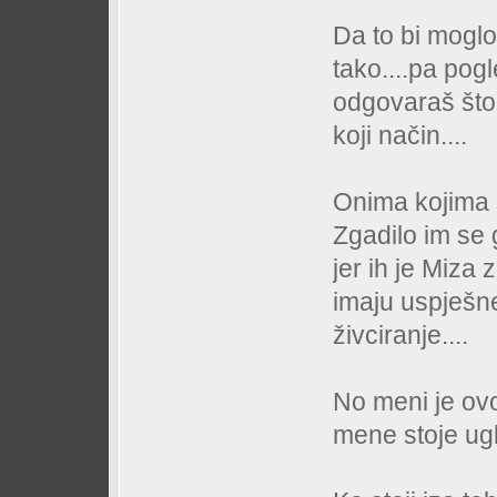
Da to bi moglo 
tako....pa po
odgovaraš što 
koji način....
Onima kojima 
Zgadilo im se
jer ih je Miza z
imaju uspješn
živciranje....
No meni je ov
mene stoje ugl