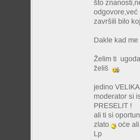
što znanosti,n
odgovore,već 
završili bilo k
Dakle kad me
Želim ti ugoda
želiš
jedino VELIKA i
moderator si
PRESELIT !
ali ti si oport
zlato
oće al
Lp