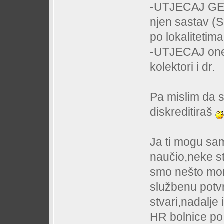
-UTJECAJ GEO
njen sastav (
po lokalitetima 
-UTJECAJ oneč
kolektori i dr.
Pa mislim da s
diskreditiraš
Ja ti mogu sam
naučio,neke st
smo nešto mora
službenu potvr
stvari,nadalje 
HR bolnice po