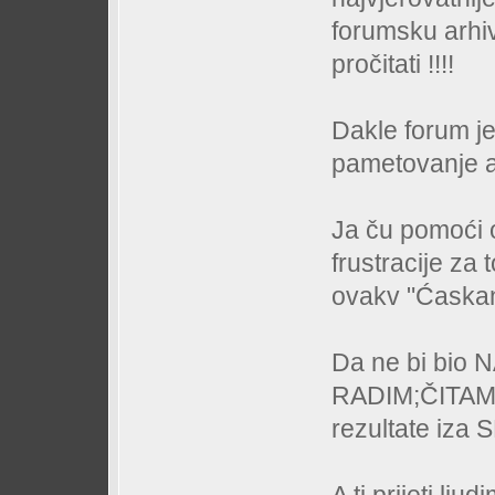
forumsku arhiv
pročitati !!!!
Dakle forum j
pametovanje 
Ja ču pomoći o
frustracije za
ovakv "Ćaskan
Da ne bi bio 
RADIM;ČITA
rezultate iza