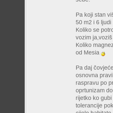
Pa koji stan v
50 m2 i 6 ljudi
Koliko se potr
vozim ja,voziš
Koliko magnezi
od Mesia
Pa daj čovjeće 
osnovna pravil
raspravu po p
oprtunizam dob
rijetko ko gubi
tolerancije po