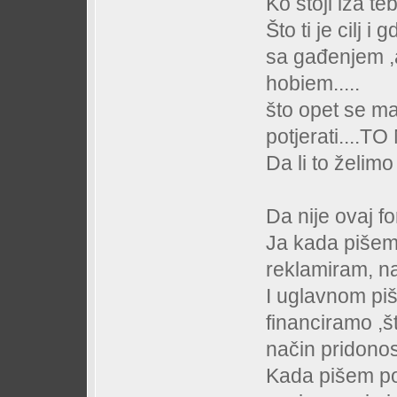
Ko stoji iza te
Što ti je cilj i
sa gađenjem ,a
hobiem.....
što opet se ma
potjerati....
Da li to želimo
Da nije ovaj f
Ja kada piše
reklamiram, 
I uglavnom p
financiramo ,št
način pridonos
Kada pišem po