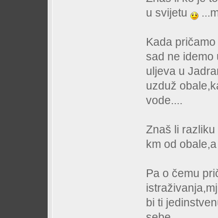
u svijetu
...m
Kada pričamo
sad ne idemo 
uljeva u Jadra
uzduž obale,ka
vode....
Znaš li razlik
km od obale,a 
Pa o čemu pri
istraživanja,mj
bi ti jedinstve
sebe.