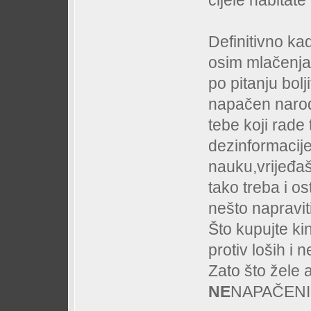
cijele habitate 
Definitivno k
osim mlačenja
po pitanju bol
napačen narod
tebe koji rade 
dezinformacije
nauku,vrijeđaš
tako treba i os
nešto napraviti
Što kupujte kin
protiv loših i 
Zato što žele 
NE
NAPAČENI 