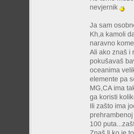
nevjernik
Ja sam osobno 
Kh,a kamoli d
naravno komer
Ali ako znaš i
pokušavaš bavi
oceanima veli
elemente pa se
MG,CA ima tak
ga koristi koli
Ili zašto ima j
prehrambenoj s
100 puta...zaš
Znaš li ko je t