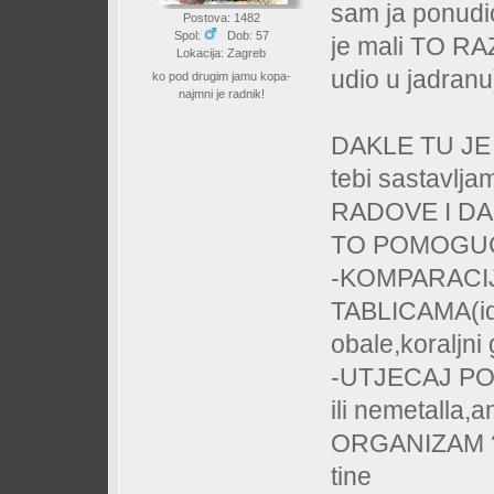
sam ja ponudi
Postova: 1482
Spol:
Dob: 57
je mali TO RA
Lokacija: Zagreb
udio u jadranu
ko pod drugim jamu kopa-
najmni je radnik!
DAKLE TU JE 
tebi sastav
RADOVE I DA T
TO POMOGUČ
-KOMPARACI
TABLICAMA(ido.
obale,koraljni 
-UTJECAJ POJ
ili nemetalla,a
ORGANIZAM ? 
tine