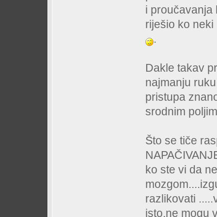
i proučavanja k
riješio ko ne
.
Dakle takav pr
najmanju ruku 
pristupa znano
srodnim poljim
Što se tiče ra
NAPAČIVANJE 
ko ste vi da ne
mozgom....izgu
razlikovati ...
isto,ne mogu v