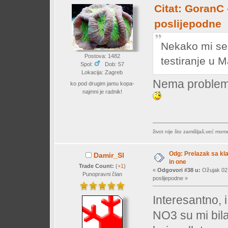
Citat: GoranC 
poslijepodne
Nekako mi se 
Postova: 1482
testiranje u 
Spol:
Dob: 57
Lokacija: Zagreb
Nema problem
ko pod drugim jamu kopa-
najmni je radnik!
život nije što zamišljaš,već mo
Odg: Prelazak sa klas
Damir_Sl
in one
Trade Count:
(
+1
)
«
Odgovori #38 u:
Ožujak 02,
Punopravni član
poslijepodne »
Interesantno, 
NO3 su mi bil