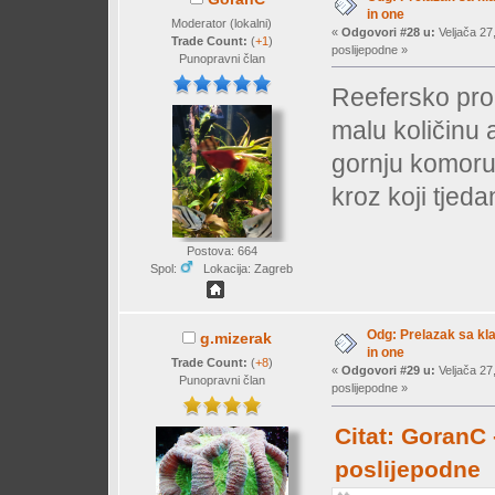
in one
Moderator (lokalni)
«
Odgovori #28 u:
Veljača 27
Trade Count:
(
+1
)
poslijepodne »
Punopravni član
Reefersko prok
malu količinu a
gornju komoru 
kroz koji tjedan
Postova: 664
Spol:
Lokacija: Zagreb
Odg: Prelazak sa klas
g.mizerak
in one
Trade Count:
(
+8
)
«
Odgovori #29 u:
Veljača 27
Punopravni član
poslijepodne »
Citat: GoranC 
poslijepodne