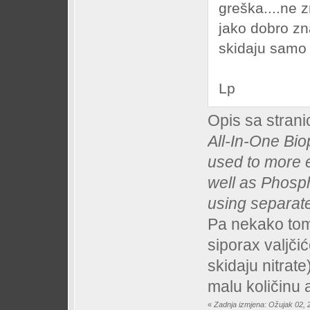
greška....ne 
jako dobro zn
skidaju sam
Lp
Opis sa strani
All-In-One Bio
used to more e
well as Phosph
using separat
Pa nekako tom
siporax valjči
skidaju nitrate
malu količinu a
«
Zadnja izmjena: Ožujak 02, 