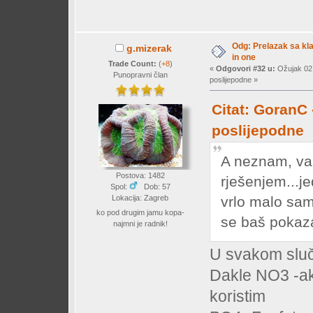
Odg: Prelazak sa klas
g.mizerak
in one
Trade Count:
(
+8
)
«
Odgovori #32 u:
Ožujak 02,
Punopravni član
poslijepodne »
Citat: GoranC 
poslijepodne
A neznam, val
Postova: 1482
rješenjem...j
Spol:
Dob: 57
Lokacija: Zagreb
vrlo malo sam 
ko pod drugim jamu kopa-
se baš pokaza
najmni je radnik!
U svakom sluča
Dakle NO3 -ako
koristim