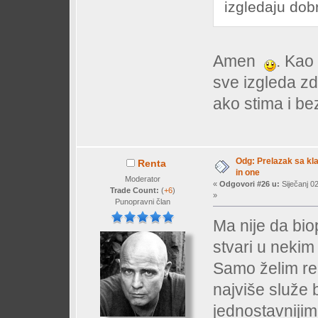
izgledaju dobr
Amen
. Kao
sve izgleda zd
ako stima i bez
Odg: Prelazak sa klas
Renta
in one
Moderator
«
Odgovori #26 u:
Siječanj 02
Trade Count:
(
+6
)
»
Punopravni član
Ma nije da bio
stvari u nekim
Samo želim reć
najviše služe 
jednostavniji