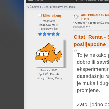
0 Članova i 1 Gost pregledava ovu temu.
Odg: Prelazak sa klas
Slim_okrug
in one
Moderator
«
Odgovori #25 u:
Siječanj 0
Trade Count:
(
0
)
poslijepodne »
Punopravni član
Citat: Renta -
poslijepodne
To je nekako 
dobro ili sav
eksperimentir
Postova: 1065
Spol:
Dob: 44
dasadašnju ra
Lokacija: Okrug Gornji
je muka i dugo
promjene.
Zato, jedno od 