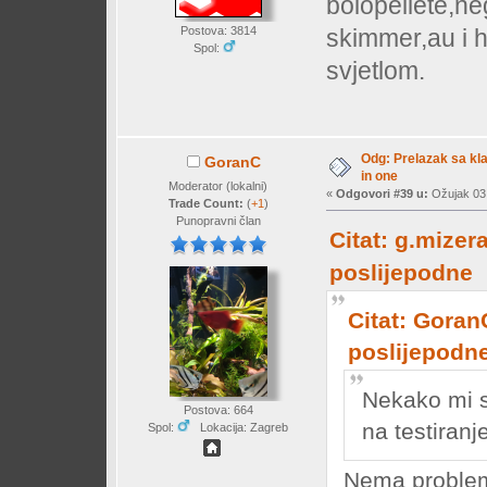
boiopellete,ne
skimmer,au i 
Postova: 3814
Spol:
svjetlom.
Odg: Prelazak sa klas
GoranC
in one
Moderator (lokalni)
«
Odgovori #39 u:
Ožujak 03,
Trade Count:
(
+1
)
Punopravni član
Citat: g.mizer
poslijepodne
Citat: Goran
poslijepodn
Nekako mi s
Postova: 664
na testiran
Spol:
Lokacija: Zagreb
Nema problem