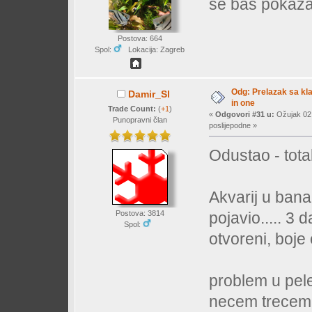
se baš pokazal
Postova: 664
Spol:
Lokacija: Zagreb
Odg: Prelazak sa klas
Damir_Sl
in one
Trade Count:
(
+1
)
«
Odgovori #31 u:
Ožujak 02,
Punopravni član
poslijepodne »
Odustao - total
Akvarij u banan
pojavio..... 3 
Postova: 3814
Spol:
otvoreni, boje 
problem u pele
necem trecem...