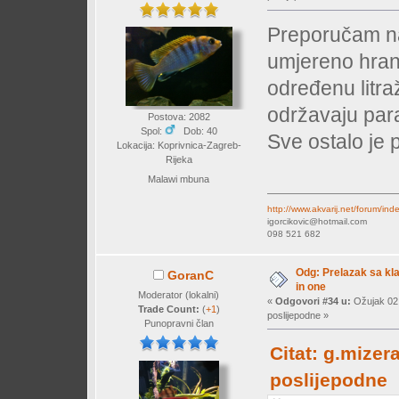
Preporučam na
umjereno hranj
određenu litra
održavaju par
Postova: 2082
Spol:
Dob: 40
Sve ostalo je 
Lokacija: Koprivnica-Zagreb-
Rijeka
Malawi mbuna
http://www.akvarij.net/forum/in
igorcikovic@hotmail.com
098 521 682
Odg: Prelazak sa klas
GoranC
in one
Moderator (lokalni)
«
Odgovori #34 u:
Ožujak 02,
Trade Count:
(
+1
)
poslijepodne »
Punopravni član
Citat: g.mizer
poslijepodne