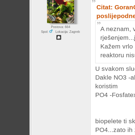
Citat: Goran
poslijepodn
Postova: 664
A neznam, v
Spol:
Lokacija: Zagreb
rješenjem...
Kažem vrlo m
reaktoru nis
U svakom sluč
Dakle NO3 -ak
koristim
PO4 -Fosfatex 
biopelete ti 
PO4...zato ih 