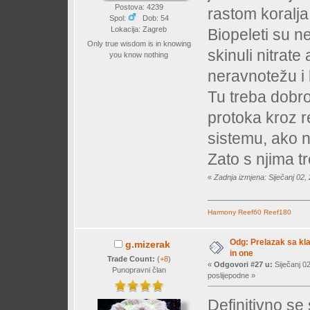
Postova: 4239
rastom koralja
Spol:
Dob: 54
Lokacija: Zagreb
Biopeleti su n
Only true wisdom is in knowing
skinuli nitrate
you know nothing
neravnotežu i 
Tu treba dobro 
protoka kroz r
sistemu, ako 
Zato s njima t
«
Zadnja izmjena: Siječanj 02,
Harmony
Reef60
Reef180
Odg: Prelazak sa klas
g.mizerak
in one
Trade Count:
(
+8
)
«
Odgovori #27 u:
Siječanj 0
Punopravni član
poslijepodne »
Definitivno se