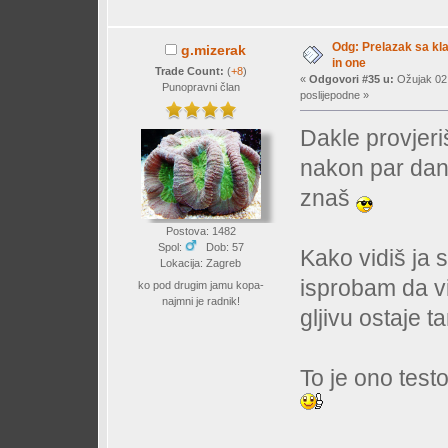
Odg: Prelazak sa klas
g.mizerak
in one
Trade Count:
(
+8
)
«
Odgovori #35 u:
Ožujak 02,
Punopravni član
poslijepodne »
Dakle provjeri
nakon par dana
znaš
Postova: 1482
Spol:
Dob: 57
Kako vidiš ja 
Lokacija: Zagreb
isprobam da vi
ko pod drugim jamu kopa-
najmni je radnik!
gljivu ostaje 
To je ono testo