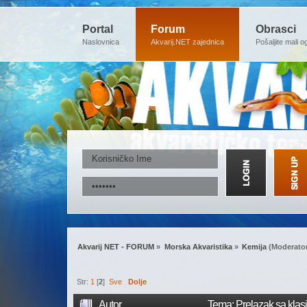
Portal
Forum
Obrasci
Naslovnica
Akvarij.NET zajednica
Pošaljite mali o
Akvarij NET - FORUM
»
Morska Akvaristika
»
Kemija
(Moderato
Str:
1
[
2
]
Sve
Dolje
Autor
Tema: Prelazak sa klasi