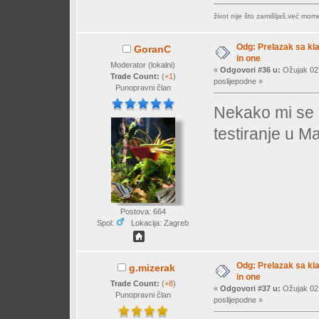
život nije što zamišljaš,već mo
Odg: Prelazak sa klas
GoranC
in one
Moderator (lokalni)
«
Odgovori #36 u:
Ožujak 02,
Trade Count:
(
+1
)
poslijepodne »
Punopravni član
Nekako mi se 
testiranje u 
Postova: 664
Spol:
Lokacija: Zagreb
Odg: Prelazak sa klas
g.mizerak
in one
Trade Count:
(
+8
)
«
Odgovori #37 u:
Ožujak 02,
Punopravni član
poslijepodne »