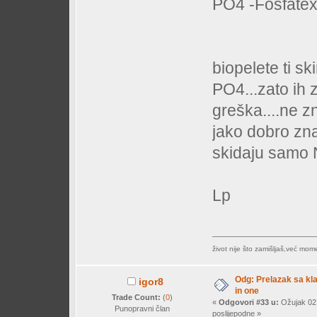
PO4 -Fosfatex i
biopelete ti s
PO4...zato ih z
greška....ne z
jako dobro zna
skidaju samo
Lp
život nije što zamišljaš,već mo
Odg: Prelazak sa klas
igor8
in one
Trade Count:
(
0
)
«
Odgovori #33 u:
Ožujak 02,
Punopravni član
poslijepodne »