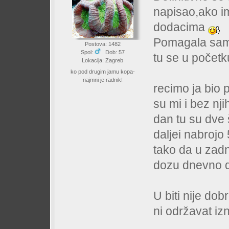
napisao,ako i
dodacima
Pomagala samo
Postova: 1482
Spol:
Dob: 57
tu se u početk
Lokacija: Zagreb
ko pod drugim jamu kopa-
najmni je radnik!
recimo ja bio p
su mi i bez n
dan tu su dve š
daljei nabrojo
tako da u zadn
dozu dnevno 
U biti nije dob
ni održavat i