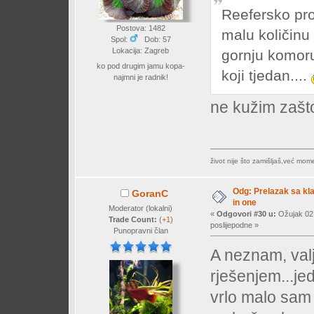
Reefersko pro
Postova: 1482
malu količinu 
Spol:
Dob: 57
Lokacija: Zagreb
gornju komoru
ko pod drugim jamu kopa-
koji tjedan....
najmni je radnik!
ne kužim zašto 
život nije što zamišljaš,već mo
Odg: Prelazak sa klas
GoranC
in one
Moderator (lokalni)
«
Odgovori #30 u:
Ožujak 02,
Trade Count:
(
+1
)
poslijepodne »
Punopravni član
A neznam, val
rješenjem...je
vrlo malo sam s