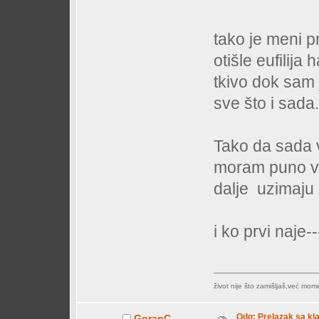
tako je meni pr
otišle eufilij
tkivo dok sam 
sve što i sada
Tako da sada v
moram puno više
dalje uzimaju s
i ko prvi naje
život nije što zamišljaš,već mo
Odg: Prelazak sa klas
GoranC