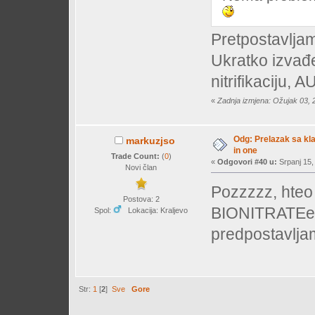
Pretpostavljam
Ukratko izvađe
nitrifikaciju, 
«
Zadnja izmjena: Ožujak 03, 
Odg: Prelazak sa klas
markuzjso
in one
Trade Count:
(
0
)
«
Odgovori #40 u:
Srpanj 15,
Novi član
Pozzzzz, hteo 
Postova: 2
BIONITRATEex st
Spol:
Lokacija: Kraljevo
predpostavljam
Str:
1
[
2
]
Sve
Gore