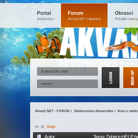
Portal
Forum
Obrasci
Naslovnica
Akvarij.NET zajednica
Pošaljite mali o
Akvarij NET - FORUM
»
Slatkovodna Akvaristika
»
Novi u slatk
Str: [
1
]
Dolje
Autor
Tema: Zebrice HELP bol