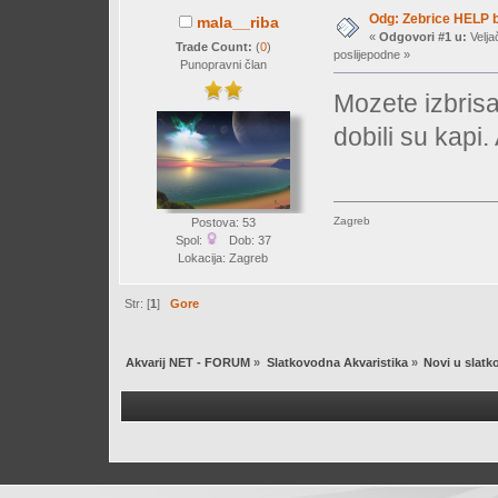
Odg: Zebrice HELP b
mala__riba
«
Odgovori #1 u:
Velja
Trade Count:
(
0
)
poslijepodne »
Punopravni član
Mozete izbrisat
dobili su kapi.
Zagreb
Postova: 53
Spol:
Dob: 37
Lokacija: Zagreb
Str: [
1
]
Gore
Akvarij NET - FORUM
»
Slatkovodna Akvaristika
»
Novi u slatk