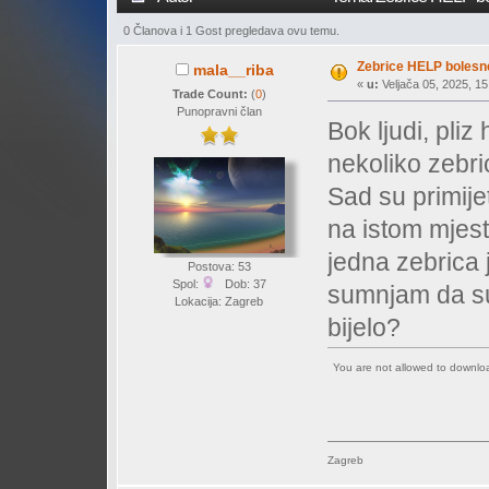
0 Članova i 1 Gost pregledava ovu temu.
Zebrice HELP bolesne
mala__riba
«
u:
Veljača 05, 2025, 15
Trade Count:
(
0
)
Punopravni član
Bok ljudi, pliz
nekoliko zebric
Sad su primije
na istom mjestu
jedna zebrica 
Postova: 53
Spol:
Dob: 37
sumnjam da su
Lokacija: Zagreb
bijelo?
You are not allowed to downl
Zagreb