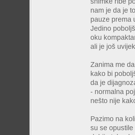
snimke ribe po
nam je da je t
pauze prema up
Jedino poboljš
oku kompaktan,
ali je još uvije
Zanima me da 
kako bi poboljš
da je dijagnoz
- normalna poj
nešto nije kak
Pazimo na koli
su se opustile 