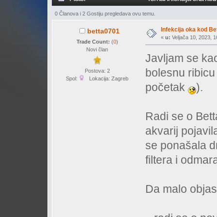
0 Članova i 2 Gostiju pregledava ovu temu.
Infekcija oka kod Be
betta0701
«
u:
Veljača 10, 2023, 1
Trade Count:
(
0
)
Novi član
Javljam se kao
bolesnu ribicu 
Postova: 2
Spol:
Lokacija: Zagreb
početak
).
Radi se o Bett
akvarij pojavi
se ponašala dr
filtera i odmar
Da malo objasn