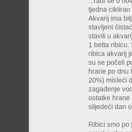
...radi se o n
tjedna ciklir
Akvarij ima bilj
stavljeni čist
stavili u akva
1 betta ribicu
ribica akvarij
su se počeli p
hrane po dnu t
20%) misleći d
zagađenje vode
ostatke hrane s
slijedeći dan 
Ribici smo po