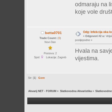
odmaraju na li
koje vole druš
Odg: Infekcija oka k
betta0701
«
Odgovori #2 u:
Velja
Trade Count:
(
0
)
poslijepodne »
Novi član
Hvala na savje
Postova: 2
vijestima.
Spol:
Lokacija: Zagreb
Str: [
1
]
Gore
Akvarij NET - FORUM
»
Slatkovodna Akvaristika
»
Slatkovodne 