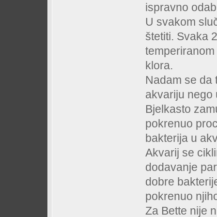
ispravno odabra
U svakom sluč
štetiti. Svaka 
temperiranom 
klora.
Nadam se da t
akvariju nego 
Bjelkasto zam
pokrenuo proce
bakterija u akv
Akvarij se cik
dodavanje par 
dobre bakterije
pokrenuo njiho
Za Bette nije 