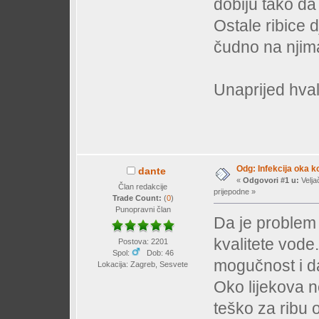
dobiju tako da
Ostale ribice d
čudno na njima
Unaprijed hva
Odg: Infekcija oka k
dante
«
Odgovori #1 u:
Velja
Član redakcije
prijepodne »
Trade Count:
(
0
)
Punopravni član
Da je problem 
kvalitete vode
Postova: 2201
Spol:
Dob: 46
mogučnost i da
Lokacija: Zagreb, Sesvete
Oko lijekova ne
teško za ribu 