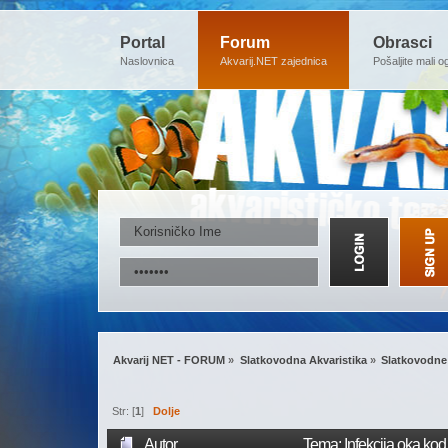
Portal
Forum
Obrasci
Naslovnica
Akvarij.NET zajednica
Pošaljite mali o
Akvarij NET - FORUM
»
Slatkovodna Akvaristika
»
Slatkovodne 
Str: [
1
]
Dolje
Autor
Tema: Infekcija oka kod