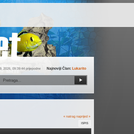
Najnoviji Član:
Lukarito
9, 2026, 09:39:44 prijepodne
« natrag
naprijed »
ISPIS