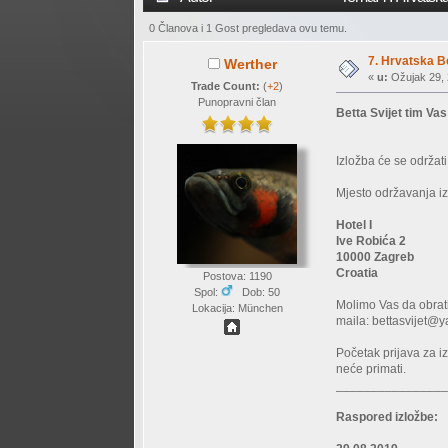
0 Članova i 1 Gost pregledava ovu temu.
7. Hrvatska Be
Werther
«
u:
Ožujak 29, 
Trade Count:
(
+2
)
Punopravni član
Betta Svijet tim Va
Izložba će se održat
Mjesto održavanja iz
Hotel I
Ive Robića 2
10000 Zagreb
Croatia
Postova: 1190
Spol:
Dob: 50
Molimo Vas da obrati
Lokacija: München
maila:
bettasvijet@
Početak prijava za iz
neće primati.
_______________
Raspored izložbe: