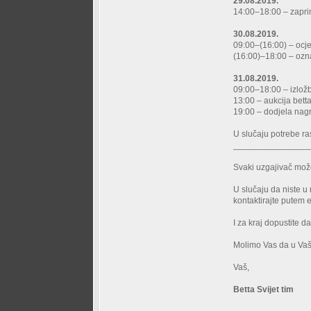
29.08.2019.
14:00–18:00 – zaprim
30.08.2019.
09:00–(16:00) – ocje
(16:00)–18:00 – ozn
31.08.2019.
09:00–18:00 – izlož
13:00 – aukcija betta
19:00 – dodjela nag
U slučaju potrebe r
_______________
Svaki uzgajivač može
U slučaju da niste u 
kontaktirajte putem 
I za kraj dopustite 
Molimo Vas da u Vaš
Vaš,
Betta Svijet tim