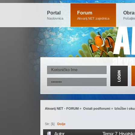
Portal
Forum
Obra
Naslovnica
Akvarij.NET zajednica
Pošaljit
Akvarij NET - FORUM
»
Ostali podforumi
»
Izložbe i oku
Str: [
1
]
Dolje
Autor
Tema: 7. Hrvatska