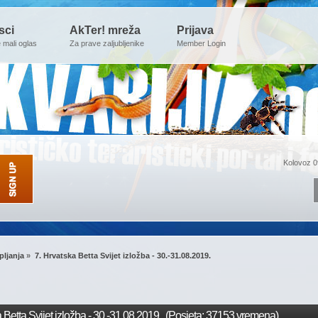
sci
AkTer! mreža
Prijava
e mali oglas
Za prave zaljubljenike
Member Login
Kolovoz 0
pljanja
»
7. Hrvatska Betta Svijet izložba - 30.-31.08.2019.
 Betta Svijet izložba - 30.-31.08.2019. (Posjeta: 37153 vremena)