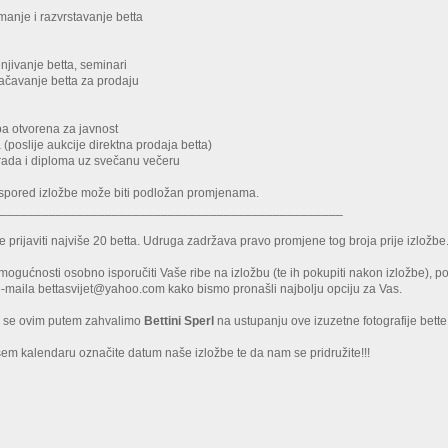
anje i razvrstavanje betta
njivanje betta, seminari
ačavanje betta za prodaju
ba otvorena za javnost
 (poslije aukcije direktna prodaja betta)
rada i diploma uz svečanu večeru
aspored izložbe može biti podložan promjenama.
__________________________________________________
 prijaviti najviše 20 betta. Udruga zadržava pravo promjene tog broja prije izložbe
mogućnosti osobno isporučiti Vaše ribe na izložbu (te ih pokupiti nakon izložbe), po
e-maila
bettasvijet@yahoo.com
kako bismo pronašli najbolju opciju za Vas.
da se ovim putem zahvalimo
Bettini Sperl
na ustupanju ove izuzetne fotografije bette
em kalendaru označite datum naše izložbe te da nam se pridružite!!!