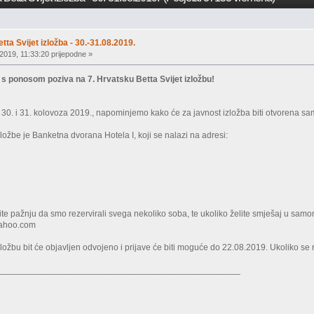
tta Svijet izložba - 30.-31.08.2019.
2019, 11:33:20 prijepodne »
s s ponosom poziva na 7. Hrvatsku Betta Svijet izložbu!
i 30. i 31. kolovoza 2019., napominjemo kako će za javnost izložba biti otvorena s
ložbe je Banketna dvorana Hotela I, koji se nalazi na adresi:
te pažnju da smo rezervirali svega nekoliko soba, te ukoliko želite smješaj u sam
yahoo.com
ložbu bit će objavljen odvojeno i prijave će biti moguće do 22.08.2019. Ukoliko se r
__________________________________________________