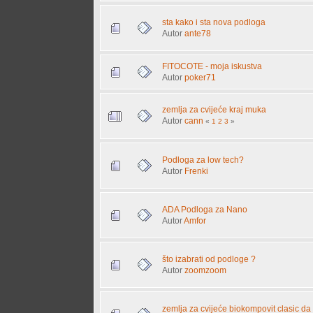
sta kako i sta nova podloga
Autor
ante78
FITOCOTE - moja iskustva
Autor
poker71
zemlja za cvijeće kraj muka
Autor
cann
«
1
2
3
»
Podloga za low tech?
Autor
Frenki
ADA Podloga za Nano
Autor
Amfor
što izabrati od podloge ?
Autor
zoomzoom
zemlja za cvijeće biokompovit clasic da