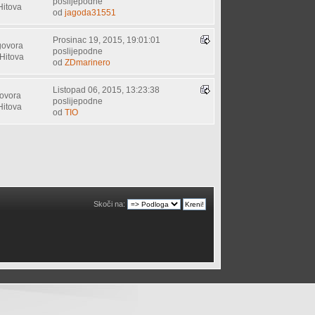
poslijepodne
Hitova
od
jagoda31551
Prosinac 19, 2015, 19:01:01
govora
poslijepodne
Hitova
od
ZDmarinero
Listopad 06, 2015, 13:23:38
ovora
poslijepodne
Hitova
od
TIO
Skoči na: