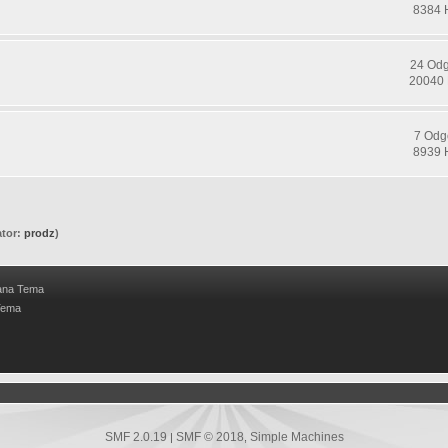
8384 
24 Od
20040 
7 Odg
8939 
tor:
prodz
)
ana Tema
Tema
SMF 2.0.19
SMF © 2018
Simple Machines
|
,