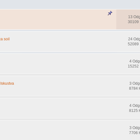
13 Od
30109 
a soil
24 Od
52089 
4 Odg
15252 
 Iskustva
3 Odg
8784 
4 Odg
8125 
3 Odg
7706 