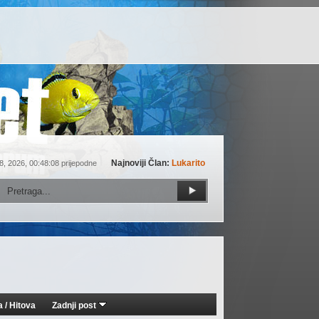
Najnoviji Član:
Lukarito
8, 2026, 00:48:08 prijepodne
a
/
Hitova
Zadnji post