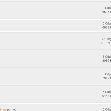
0 Odg
6525 
0 Odg
6628 
72 Od
61669 
3 Odg
8086 
6 Odg
7942 
5 Odg
9443 
 ili ne pomoć
0 Odg