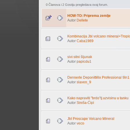
0 Članova i 2 Gostiju pregledava ovaj forum.
HOW-TO: Priprema zemlje
Autor
Dellete
Kombinacija Jbl volcano mineral+Tropic
Autor
Caba1989
sivi sitni šljunak
Autor
papicdu1
Dennerle DeponitMix Professional 9in1
Autor
slaven_9
Kako napraviti "brdo"tj.uzvisinu u tanku
Autor
Siniša-Ćipi
Jbl Proscape Volcano Mineral
Autor
veco