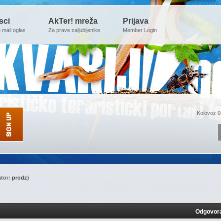
sci
AkTer! mreža
Prijava
e mali oglas
Za prave zaljubljenike
Member Login
Kolovoz 0
tor:
prodz
)
Odgovor