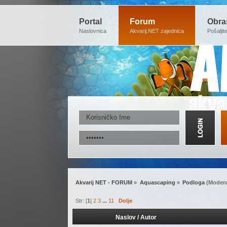
Portal
Forum
Obra
Naslovnica
Akvarij.NET zajednica
Pošaljit
Akvarij NET - FORUM
»
Aquascaping
»
Podloga
(Modera
Str: [
1
]
2
3
...
11
Dolje
Naslov
/
Autor