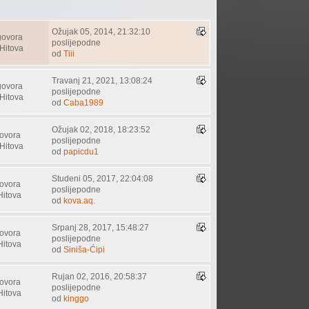
Ožujak 05, 2014, 21:32:10
govora
poslijepodne
Hitova
od
Tiii
Travanj 21, 2021, 13:08:24
govora
poslijepodne
Hitova
od
Caba1989
Ožujak 02, 2018, 18:23:52
ovora
poslijepodne
Hitova
od
papicdu1
Studeni 05, 2017, 22:04:08
ovora
poslijepodne
Hitova
od
kova.aq.
Srpanj 28, 2017, 15:48:27
ovora
poslijepodne
Hitova
od
Siniša-Ćipi
Rujan 02, 2016, 20:58:37
ovora
poslijepodne
Hitova
od
kinggo