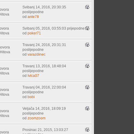
Svibanj 14, 2016, 20:30:35
ovora
poslijepodne
Hitova
od
ante78
ovora
Svibanj 05, 2016, 03:55:03 prijepodne
Hitova
od
poker71
Travanj 24, 2016, 20:31:31
govora
poslijepodne
Hitova
od
varazdinec
Travanj 13, 2016, 18:48:04
ovora
poslijepodne
Hitova
od
Ivica07
Travanj 04, 2016, 22:00:04
ovora
poslijepodne
Hitova
od
bobi
Veljača 14, 2016, 18:09:19
ovora
poslijepodne
Hitova
od
zoomzoom
Prosinac 21, 2015, 13:03:27
ovora