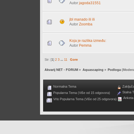
Autor
jagoda31551
jbl manado ili ili
Autor
Zoomba
Koja je razlika između:
Autor
Pemma
Str: [
1
]
2
3
...
11
Gore
Akvarij NET - FORUM
»
Aquascaping
»
Podloga
(Modera
Normalna Tema
Zaključ
Stalna 
Popularna Tema (Više od 15 odgovora)
Anketa
Vrlo Popularna Tema (Više od 25 odgovora)