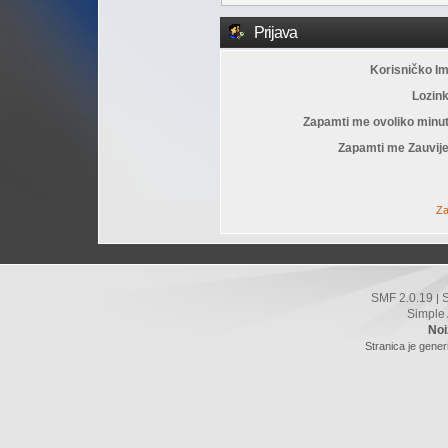
Prijava
Korisničko I
Lozin
Zapamti me ovoliko minu
Zapamti me Zauvije
Za
SMF 2.0.19
|
Simple
Noi
Stranica je gener