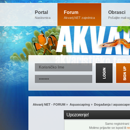
Portal
Forum
Obrasci
Naslovnica
Akvarij.NET zajednica
Pošaljite mali o
Akvarij NET - FORUM
»
Aquascaping
»
Događanja i aquascape
Upozorenje!
Samo registrirani k
Molimo prijavite se ispod ili
re