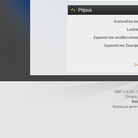
Prijava
Korisničko I
Lozin
Zapamti me ovoliko minu
Zapamti me Zauvije
Za
SMF 2.0.19
|
Simple
Noi
Stranica je gener