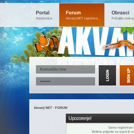
Portal
Forum
Obrasci
Naslovnica
Akvarij.NET zajednica
Pošaljite mali o
Akvarij NET - FORUM
Upozorenje!
Samo registrirani k
Molimo prijavite se ispod ili
re