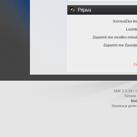
Prijava
Korisničko I
Lozin
Zapamti me ovoliko minu
Zapamti me Zauvije
Za
SMF 2.0.19
|
Simple
Noi
Stranica je gener