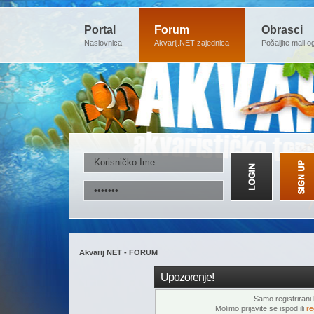
Portal
Forum
Obrasci
Naslovnica
Akvarij.NET zajednica
Pošaljite mali o
Akvarij NET - FORUM
Upozorenje!
Samo registrirani k
Molimo prijavite se ispod ili
re