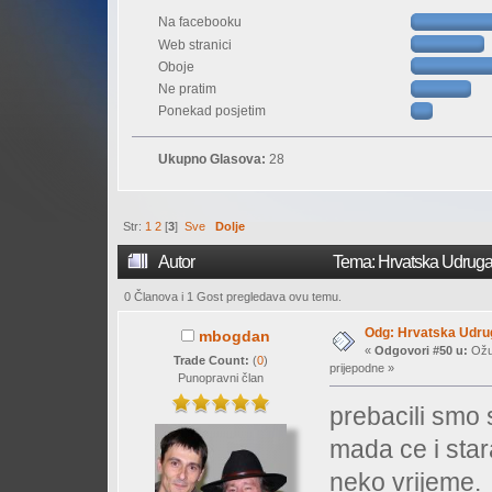
Na facebooku
Web stranici
Oboje
Ne pratim
Ponekad posjetim
Ukupno Glasova:
28
Str:
1
2
[
3
]
Sve
Dolje
Autor
Tema: Hrvatska Udruga 
0 Članova i 1 Gost pregledava ovu temu.
Odg: Hrvatska Udrug
mbogdan
«
Odgovori #50 u:
Ožuj
Trade Count:
(
0
)
prijepodne »
Punopravni član
prebacili sm
mada ce i sta
neko vrijeme.