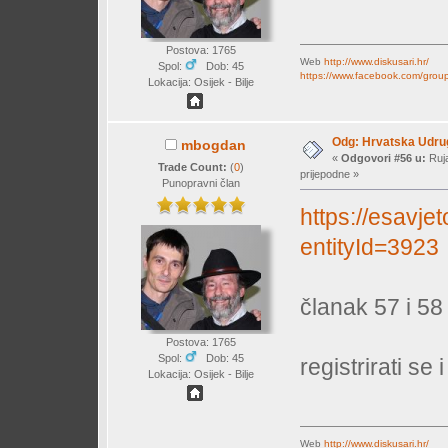
Postova: 1765
Web
http://www.diskusari.hr/
Spol:
Dob: 45
https://www.facebook.com/group
Lokacija: Osijek - Bilje
Odg: Hrvatska Udrug
mbogdan
«
Odgovori #56 u:
Ruja
Trade Count:
(
0
)
prijepodne »
Punopravni član
https://esavj
entityId=3923
članak 57 i 58
Postova: 1765
Spol:
Dob: 45
registrirati se 
Lokacija: Osijek - Bilje
Web
http://www.diskusari.hr/