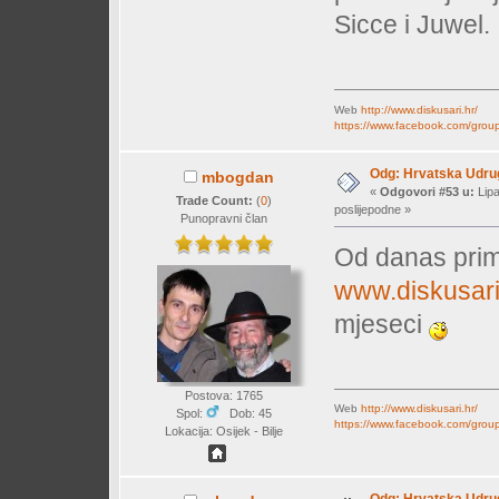
Sicce i Juwel.
Web
http://www.diskusari.hr/
https://www.facebook.com/group
Odg: Hrvatska Udrug
mbogdan
«
Odgovori #53 u:
Lipa
Trade Count:
(
0
)
poslijepodne »
Punopravni član
Od danas prim
www.diskusari
mjeseci
Postova: 1765
Web
http://www.diskusari.hr/
Spol:
Dob: 45
https://www.facebook.com/group
Lokacija: Osijek - Bilje
Odg: Hrvatska Udrug