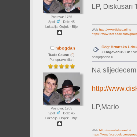
LP, Diskusari
Postova: 1765
Spol:
Dob: 45
Lokacija: Osijek - Bilje
Web
http://www.diskusari.hr/
https://www.facebook.com/group
Odg: Hrvatska Udrug
mbogdan
«
Odgovori #51 u:
Svib
Trade Count:
(
0
)
poslijepodne »
Punopravni član
Na slijedecem 
http://www.dis
LP,Mario
Postova: 1765
Spol:
Dob: 45
Lokacija: Osijek - Bilje
Web
http://www.diskusari.hr/
https://www.facebook.com/group