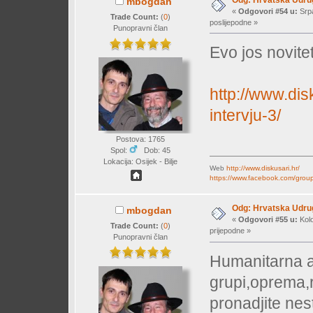
mbogdan
«
Odgovori #54 u:
Srpa
Trade Count:
(
0
)
poslijepodne »
Punopravni član
Evo jos novite
http://www.disk
intervju-3/
Postova: 1765
Spol:
Dob: 45
Lokacija: Osijek - Bilje
Web
http://www.diskusari.hr/
https://www.facebook.com/group
Odg: Hrvatska Udrug
mbogdan
«
Odgovori #55 u:
Kolo
Trade Count:
(
0
)
prijepodne »
Punopravni član
Humanitarna a
grupi,oprema,r
pronadjite ne