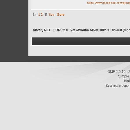
https://www.facebook.com/group
Str:
1
2
[
3
]
Sve
Gore
Akvarij NET - FORUM
»
Slatkovodna Akvaristika
»
Diskusi
(Mod
SMF 2.0.19
|
Simple
Noi
Stranica je gener