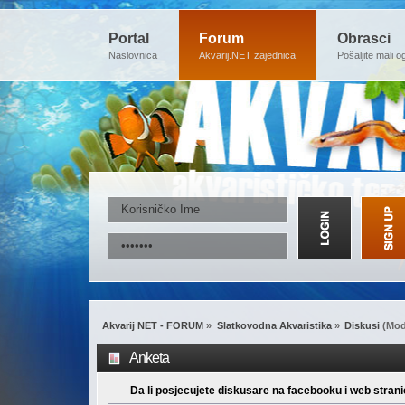
Portal
Forum
Obrasci
Naslovnica
Akvarij.NET zajednica
Pošaljite mali o
Akvarij NET - FORUM
»
Slatkovodna Akvaristika
»
Diskusi
(Mod
Anketa
Da li posjecujete diskusare na facebooku i web strani