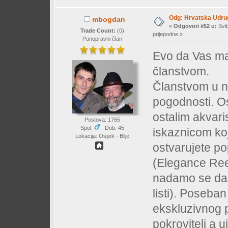
Odg: Hrvatska Udrug
mbogdan
«
Odgovori #52 u:
Svib
Trade Count:
(
0
)
prijepodne »
Punopravni član
Evo da Vas mal
članstvom.
Članstvom u n
pogodnosti. Os
ostalim akvari
Postova: 1765
Spol:
Dob: 45
iskaznicom ko
Lokacija: Osijek - Bilje
ostvarujete p
(Elegance Ree
nadamo se da c
listi). Poseba
ekskluzivnog 
pokrovitelj a u