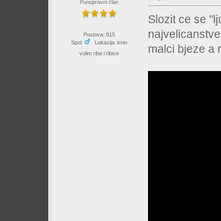
Punopravni član
Slozit ce se "lj
najvelicanstve
Postova: 815
Spol:
Lokacija: knin
malci bjeze a r
volim ribe i ribice