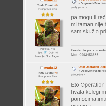
mario12
«
Odgovori #54 u:
Kolo
Trade Count:
(
0
)
poslijepodne »
Punopravni član
pa mogu ti re
mi taman,nije 
sam skužio pr
Postova: 445
Prestanite pucat u mrtv
Spol:
Dob: 46
Mob. 0993453385
Lokacija: Novi Zagreb
Odg: Operation Dis
mario12
«
Odgovori #55 u:
Kolo
Trade Count:
(
0
)
prijepodne »
Punopravni član
Eto Operation 
hvala kolegi 
pomoćima,imal
pitanje