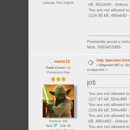
Lokacija: Novi Zagreb
kB, 462x640 - (hitova: 
You are not allowed t
(124.95 kB, 480x640 - 
Prestanite pucat u mrtv
Mob. 0993453385
Odg: Operation Dis
mario12
«
Odgovori #67 u:
Sije
Trade Count:
(
0
)
poslijepodne »
Punopravni član
još
You are not allowed t
(127.47 kB, 554x480 - 
You are not allowed t
(104.66 kB, 594x480 - 
You are not allowed t
kB, 480x482 - (hitova: 
Postova: 445
Spol:
Dob: 46
You are not allowed t