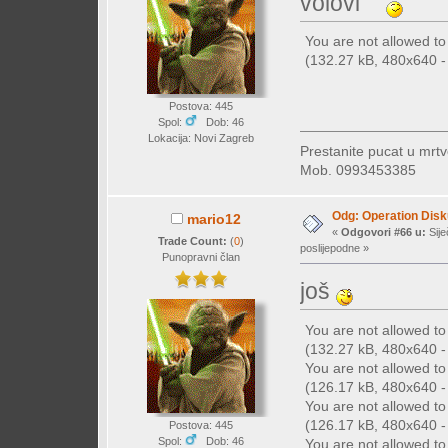
volovi
You are not allowed t
(132.27 kB, 480x640 - 
Postova: 445
Spol:
Dob: 46
Lokacija: Novi Zagreb
Prestanite pucat u mrtv
Mob. 0993453385
Odg: Operation Dis
mario12
«
Odgovori #66 u:
Sije
Trade Count:
(
0
)
poslijepodne »
Punopravni član
još
You are not allowed t
(132.27 kB, 480x640 - 
You are not allowed t
(126.17 kB, 480x640 - 
You are not allowed t
(126.17 kB, 480x640 - 
Postova: 445
Spol:
Dob: 46
You are not allowed t