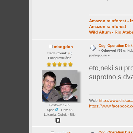
Amazon rainforest - I
Amazon rainforest
Wild Altum - Rio Ata
Odg: Operation Dis
mbogdan
«
Odgovori #53 u:
Kolo
Trade Count:
(
0
)
poslijepodne »
Punopravni član
eto,neki su pro
suprotno,s dv
Web
http://www.diskusa
Postova: 1765
https://www.facebook.c
Spol:
Dob: 45
Lokacija: Osijek - Bilje
Odg: Operation Dis