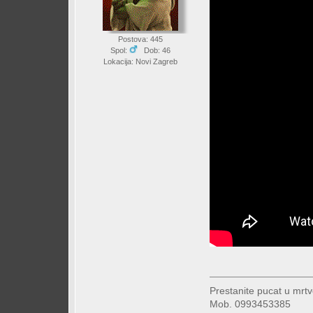
Postova: 445
Spol:
Dob: 46
Lokacija: Novi Zagreb
Prestanite pucat u mrtv
Mob. 0993453385