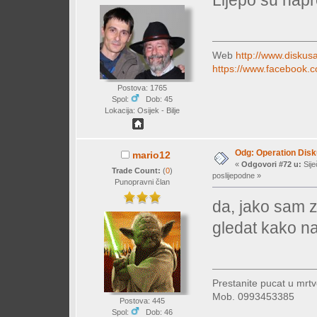
Web
http://www.diskusa
https://www.facebook.c
Postova: 1765
Spol:
Dob: 45
Lokacija: Osijek - Bilje
Odg: Operation Dis
mario12
«
Odgovori #72 u:
Sije
Trade Count:
(
0
)
poslijepodne »
Punopravni član
da, jako sam z
gledat kako 
Prestanite pucat u mrtv
Mob. 0993453385
Postova: 445
Spol:
Dob: 46