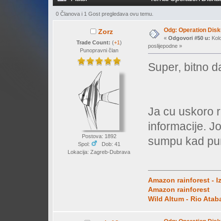
0 Članova i 1 Gost pregledava ovu temu.
Odg: Operation Dis
Zorz
«
Odgovori #50 u:
Kolo
Trade Count:
(
+1
)
poslijepodne »
Punopravni član
Super, bitno da
Ja cu uskoro ra
informacije. Jo
Postova: 1892
sumpu kad pum
Spol:
Dob: 41
Lokacija: Zagreb-Dubrava
Amazon rainforest - I
Amazon rainforest
Wild Altum - Rio Ata