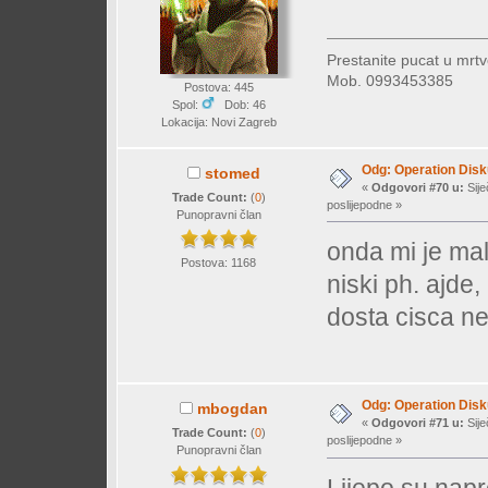
Prestanite pucat u mrtv
Mob. 0993453385
Postova: 445
Spol:
Dob: 46
Lokacija: Novi Zagreb
Odg: Operation Dis
stomed
«
Odgovori #70 u:
Sije
Trade Count:
(
0
)
poslijepodne »
Punopravni član
onda mi je mal
Postova: 1168
niski ph. ajde,
dosta cisca n
Odg: Operation Dis
mbogdan
«
Odgovori #71 u:
Sije
Trade Count:
(
0
)
poslijepodne »
Punopravni član
Lijepo su nap