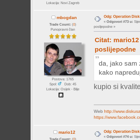
Lokacija: Novi Zagreb
Odg: Operation Dis
mbogdan
«
Odgovori #73 u:
Sije
Trade Count:
(
0
)
poslijepodne »
Punopravni član
Citat: mario12
poslijepodne
da, jako sam 
kako napred
Postova: 1765
Spol:
Dob: 45
kupio si kvalit
Lokacija: Osijek - Bilje
Web
http://www.diskusa
https://www.facebook.c
Odg: Operation Dis
mario12
«
Odgovori #74 u:
Sije
Trade Count:
(
0
)