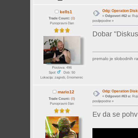
Odg: Operation Dis
kells1
«
Odgovori #62 u:
Ruja
Trade Count:
(
0
)
poslijepodne »
Punopravni član
Dobar "Diskus
premalo je slobodnih r
Postova: 496
Spol:
Dob: 50
Lokacija: zagreb, črnomerec
Odg: Operation Dis
mario12
«
Odgovori #63 u:
Ruja
Trade Count:
(
0
)
poslijepodne »
Punopravni član
Ev da se pohv