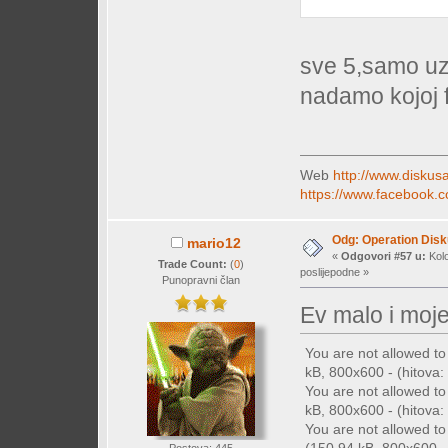
sve 5,samo uz
nadamo kojoj 
Web
http://www.diskusa
https://www.facebook.c
Odg: Operation Dis
mario12
«
Odgovori #57 u:
Kolo
Trade Count:
(
0
)
poslijepodne »
Punopravni član
Ev malo i mo
You are not allowed t
kB, 800x600 - (hitova: 
You are not allowed t
kB, 800x600 - (hitova: 
You are not allowed t