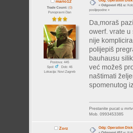
Odg: Operation Dis
mario12
«
Odgovori #51 u:
Kolo
Trade Count:
(
0
)
poslijepodne »
Punopravni član
Da,moraš pazit
owerf. vrate 
nije komplicir
polijepiš preg
bauhausu silik
Postova: 445
već možeš prob
Spol:
Dob: 46
Lokacija: Novi Zagreb
naštimati želj
spomenutog izl
Prestanite pucat u mrtv
Mob. 0993453385
Odg: Operation Dis
Zorz
«
Odgovori #52 u:
Kolo