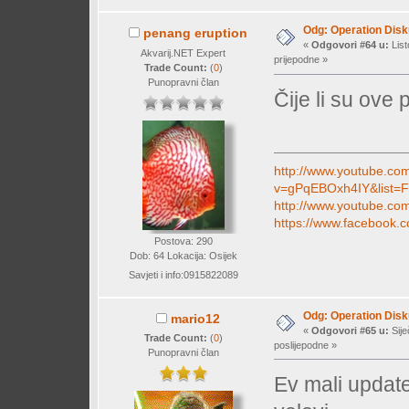
Odg: Operation Dis
penang eruption
«
Odgovori #64 u:
List
Akvarij.NET Expert
prijepodne »
Trade Count:
(
0
)
Punopravni član
Čije li su ove
http://www.youtube.co
v=gPqEBOxh4IY&list=
http://www.youtube.
https://www.facebook.c
Postova: 290
Dob: 64 Lokacija: Osijek
Savjeti i info:0915822089
Odg: Operation Dis
mario12
«
Odgovori #65 u:
Sije
Trade Count:
(
0
)
poslijepodne »
Punopravni član
Ev mali upda