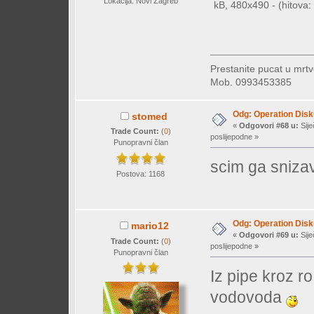
Lokacija: Novi Zagreb
kB, 480x490 - (hitova: 
Prestanite pucat u mrtv
Mob. 0993453385
Odg: Operation Dis
stomed
«
Odgovori #68 u:
Sije
Trade Count:
(
0
)
poslijepodne »
Punopravni član
scim ga snizav
Postova: 1168
Odg: Operation Dis
mario12
«
Odgovori #69 u:
Sije
Trade Count:
(
0
)
poslijepodne »
Punopravni član
Iz pipe kroz ro
vodovoda