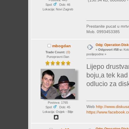
(150.94 kB, 800x600 - 
Postova: 445
Spol:
Dob: 46
Lokacija: Novi Zagreb
Prestanite pucat u mrtv
Mob. 0993453385
Odg: Operation Dis
mbogdan
«
Odgovori #58 u:
Kolo
Trade Count:
(
0
)
poslijepodne »
Punopravni član
Lijepo drustva
boju,a tek kad 
odlucio za di
Postova: 1765
Web
http://www.diskusa
Spol:
Dob: 45
https://www.facebook.c
Lokacija: Osijek - Bilje