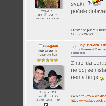
svaki
poćele dobivat
Postova: 445
Spol:
Dob: 46
Lokacija: Novi Zagreb
Prestanite pucat u mrtv
Mob. 0993453385
Odg: Operation Dis
mbogdan
«
Odgovori #61 u:
Ruja
Trade Count:
(
0
)
poslijepodne »
Punopravni član
Znaci da odra
ne boj se nista
nema brige
Postova: 1765
Web
http://www.diskusa
Spol:
Dob: 45
https://www.facebook.c
Lokacija: Osijek - Bilje