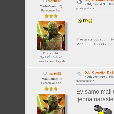
Odg: Operation Dis
mario12
«
Odgovori #59 u:
Kolo
Trade Count:
(
0
)
poslijepodne »
Punopravni član
Prestanite pucat u mrtv
Mob. 0993453385
Postova: 445
Spol:
Dob: 46
Lokacija: Novi Zagreb
Odg: Operation Dis
mario12
«
Odgovori #60 u:
Ruja
Trade Count:
(
0
)
poslijepodne »
Punopravni član
Ev samo mali u
tjedna narasle