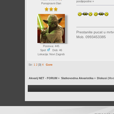
poslijepodne »
Punopravni član
Prestanite pucat u mrtv
Mob. 0993453385
Postova: 445
Spol:
Dob: 46
Lokacija: Novi Zagreb
Str:
1
2
[
3
]
4
Gore
Akvarij NET - FORUM
»
Slatkovodna Akvaristika
»
Diskusi
(Mod