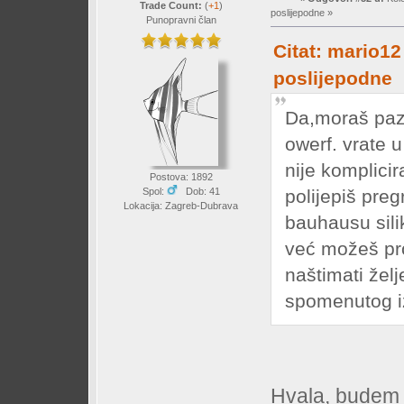
Trade Count:
(
+1
)
poslijepodne »
Punopravni član
Citat: mario12
poslijepodne
Da,moraš pazi
owerf. vrate 
nije komplici
Postova: 1892
polijepiš pre
Spol:
Dob: 41
Lokacija: Zagreb-Dubrava
bauhausu sili
već možeš prob
naštimati žel
spomenutog iz
Hvala, budem