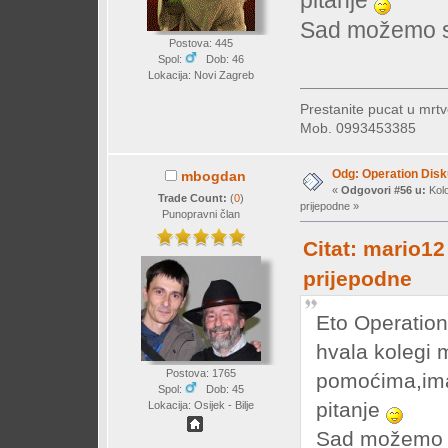
Sad možemo se 
Postova: 445
Spol:
Dob: 46
Lokacija: Novi Zagreb
Prestanite pucat u mrtv
Mob. 0993453385
Odg: Operation Dis
mbogdan
«
Odgovori #56 u:
Kolo
Trade Count:
(
0
)
prijepodne »
Punopravni član
Citat: mario12
prijepodne
Eto Operation 
hvala kolegi 
Postova: 1765
pomoćima,ima
Spol:
Dob: 45
pitanje
Lokacija: Osijek - Bilje
Sad možemo se