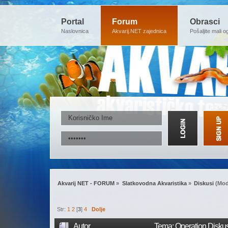
Portal
Forum
Obrasci
Naslovnica
Akvarij.NET zajednica
Pošaljite mali o
Akvarij NET - FORUM
»
Slatkovodna Akvaristika
»
Diskusi
(Mod
Str:
1
2
[
3
]
4
Dolje
Autor
Tema: Operation Disku