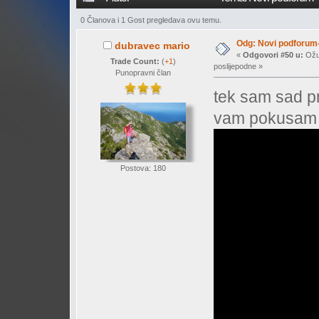
0 Članova i 1 Gost pregledava ovu temu.
Odg: Novi podforum-
dubravec mario
«
Odgovori #50 u:
Ožuj
Trade Count:
(
+1
)
poslijepodne »
Punopravni član
tek sam sad pr
vam pokusam i 
Postova: 180