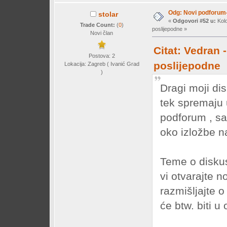
Odg: Novi podforum-
stolar
«
Odgovori #52 u:
Kolo
Trade Count:
(
0
)
poslijepodne »
Novi član
Citat: Vedran 
Postova: 2
poslijepodne
Lokacija: Zagreb ( Ivanić Grad
)
Dragi moji dis
tek spremaju 
podforum , sa
oko izložbe n
Teme o diskus
vi otvarajte n
razmišljajte o
će btw. biti u 