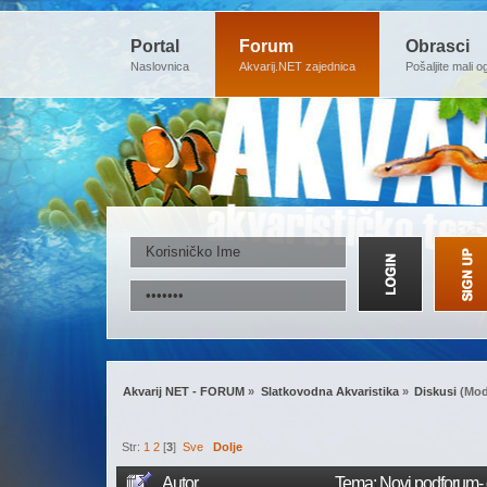
Portal
Forum
Obrasci
Naslovnica
Akvarij.NET zajednica
Pošaljite mali o
Akvarij NET - FORUM
»
Slatkovodna Akvaristika
»
Diskusi
(Mod
Str:
1
2
[
3
]
Sve
Dolje
Autor
Tema: Novi podforum- 