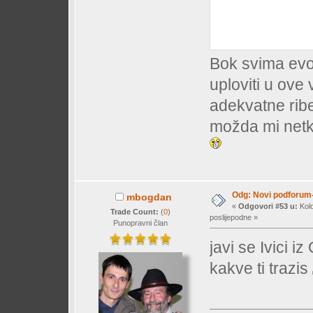
Bok svima evo
uploviti u ove
adekvatne ribe 
možda mi netk
Odg: Novi podforum-
mbogdan
«
Odgovori #53 u:
Kolo
Trade Count:
(
0
)
poslijepodne »
Punopravni član
javi se Ivici 
kakve ti trazis