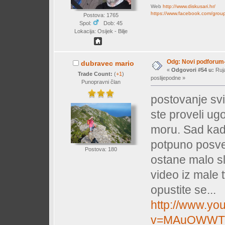
Web
http://www.diskusari.hr/
https://www.facebook.com/group
Postova: 1765
Spol:
Dob: 45
Lokacija: Osijek - Bilje
Odg: Novi podforum-
dubravec mario
«
Odgovori #54 u:
Ruja
Trade Count:
(
+1
)
poslijepodne »
Punopravni član
postovanje svi
ste proveli ugo
moru. Sad kad 
potpuno posve
Postova: 180
ostane malo s
video iz male t
opustite se...
http://www.yo
v=MAuOWWT0