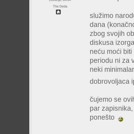
The Deda
služimo narod
dana (konačno) 
zbog svojih ob
diskusa izorga
neću moći bit
periodu ni za 
neki minimala
dobrovoljaca i
čujemo se ovih
par zapisnika, 
ponešto