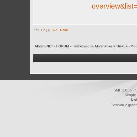
overview&lis
Str:
1
2
[
3
]
Sve
Gore
Akvarij NET - FORUM
»
Slatkovodna Akvaristika
»
Diskusi
(Mod
SMF 2.0.19
|
Simple
Noi
Stranica je gener