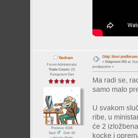
Odg: Novi podforum-
Vedran
«
Odgovori #51 u:
Srpa
Forum Administrator
poslijepodne »
Trade Count:
(
0
)
Punopravni član
Ma radi se, rad
samo malo pre
U svakom sluča
ribe, u minista
će 2 izložbena
Postova: 8106
Spol:
Dob: 50
kocke i oprema
Lokacija: Berlin