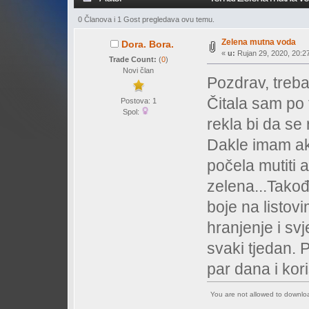
0 Članova i 1 Gost pregledava ovu temu.
Zelena mutna voda
Dora. Bora.
«
u:
Rujan 29, 2020, 20:27
Trade Count:
(
0
)
Novi član
Pozdrav, treb
Čitala sam po 
Postova: 1
Spol:
rekla bi da se
Dakle imam ak
počela mutiti 
zelena...Takođ
boje na listov
hranjenje i sv
svaki tjedan. 
par dana i kor
You are not allowed to downl