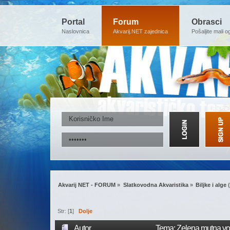
Portal
Forum
Obrasci
Naslovnica
Akvarij.NET zajednica
Pošaljite mali o
Akvarij NET - FORUM
»
Slatkovodna Akvaristika
»
Biljke i alge
(
Str: [
1
]
Dolje
Autor
Tema: Zelena mutna vo