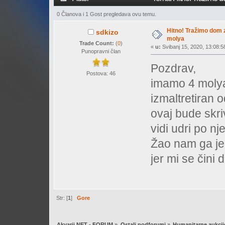
0 Članova i 1 Gost pregledava ovu temu.
Hitno! Tražimo dom 
sdkizo
molya
Trade Count:
(
0
)
«
u:
Svibanj 15, 2020, 13:08:5
Punopravni član
Pozdrav,
Postova: 46
imamo 4 molya
izmaltretiran 
ovaj bude skriv
vidi udri po 
Žao nam ga je
jer mi se čini 
Str: [
1
]
Gore
Akvarij NET - FORUM
»
Ostali podforumi
»
Humanitarne aukcij