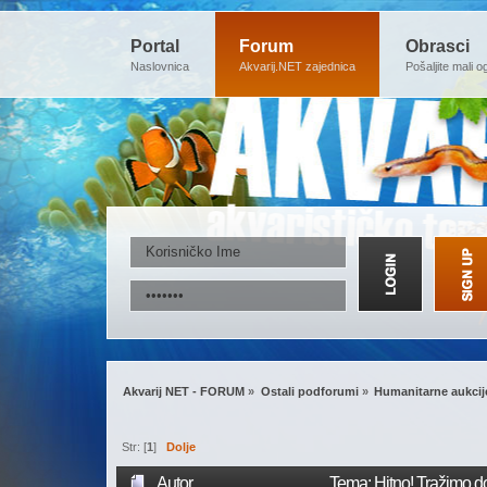
Portal
Forum
Obrasci
Naslovnica
Akvarij.NET zajednica
Pošaljite mali o
Akvarij NET - FORUM
»
Ostali podforumi
»
Humanitarne aukcij
Str: [
1
]
Dolje
Autor
Tema: Hitno! Tražimo d