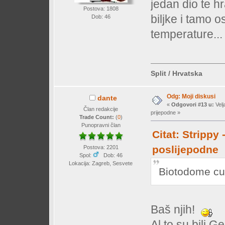
jedan dio te 
Postova: 1808
biljke i tamo o
Dob: 46
temperature...
Split / Hrvatska
Odg: Moji diskusi
dante
«
Odgovori #13 u:
Velj
Član redakcije
prijepodne »
Trade Count:
(
0
)
Punopravni član
Citat: Strippy 
poslijepodne
Postova: 2201
Spol:
Dob: 46
Lokacija: Zagreb, Sesvete
Biotodome cup
Baš njih!
Al to su bili 