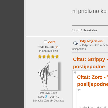
ni priblizno ko 
Split / Hrvatska
Odg: Moji diskusi
Zorz
«
Odgovori #18 u:
Velj
Trade Count:
(
+1
)
prijepodne »
Punopravni član
Citat: Strippy 
poslijepodne
Citat: Zorz -
poslijepodn
Postova: 1892
Spol:
Dob: 41
Lokacija: Zagreb-Dubrava