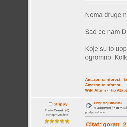
Nema druge n
Sad ce nam De
Koje su to uop
ogromno. Kolk
Amazon rainforest - I
Amazon rainforest
Wild Altum - Rio Ata
Odg: Moji diskusi
Strippy
«
Odgovori #7 u:
Velja
Trade Count:
(
0
)
poslijepodne »
Punopravni član
Citat: goran_2