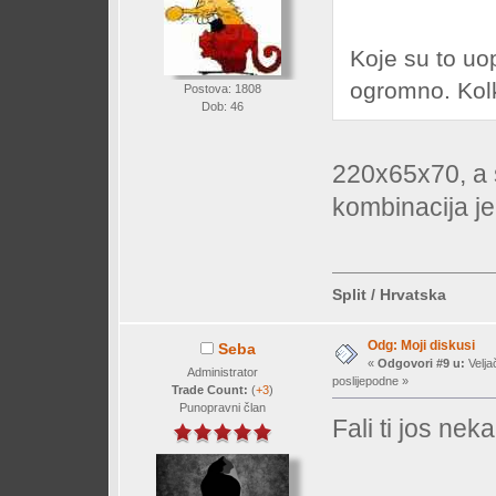
Koje su to uo
ogromno. Kolk
Postova: 1808
Dob: 46
220x65x70, a 
kombinacija je
Split / Hrvatska
Odg: Moji diskusi
Seba
«
Odgovori #9 u:
Velja
Administrator
poslijepodne »
Trade Count:
(
+3
)
Punopravni član
Fali ti jos nek