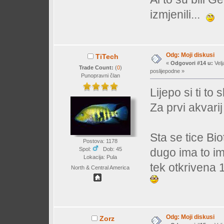
izmjenili...
Odg: Moji diskusi
TiTech
«
Odgovori #14 u:
Velj
Trade Count:
(
0
)
poslijepodne »
Punopravni član
Lijepo si ti to 
Za prvi akvari
Sta se tice B
Postova: 1178
Spol:
Dob: 45
dugo ima to i
Lokacija: Pula
tek otkrivena
North & Central America
Odg: Moji diskusi
Zorz