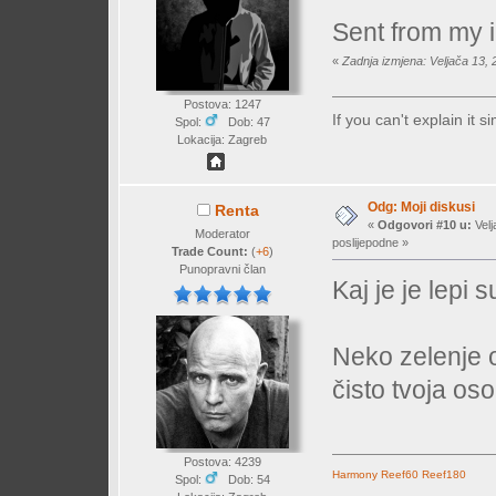
Sent from my 
«
Zadnja izmjena: Veljača 13,
Postova: 1247
If you can't explain it 
Spol:
Dob: 47
Lokacija: Zagreb
Odg: Moji diskusi
Renta
«
Odgovori #10 u:
Velj
Moderator
poslijepodne »
Trade Count:
(
+6
)
Punopravni član
Kaj je je lepi
Neko zelenje o
čisto tvoja os
Postova: 4239
Harmony
Reef60
Reef180
Spol:
Dob: 54