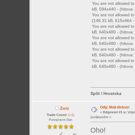
You are not allowed t
kB, 594x440 - (hitova: 
You are not allowed t
(146.31 kB, 615x464 - 
You are not allowed t
kB, 640x480 - (hitova: 
You are not allowed t
kB, 640x480 - (hitova: 
You are not allowed t
kB, 640x480 - (hitova: 
You are not allowed t
kB, 640x480 - (hitova: 
Split / Hrvatska
Odg: Moji diskusi
Zorz
«
Odgovori #1 u:
Velja
Trade Count:
(
+1
)
poslijepodne »
Punopravni član
Oho!