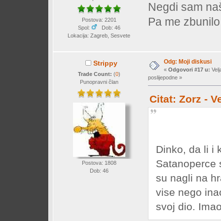
Negdi sam naš
Pa me zbunilo
Postova: 2201
Spol:
Dob: 46
Lokacija: Zagreb, Sesvete
Odg: Moji diskusi
Strippy
«
Odgovori #17 u:
Velj
Trade Count:
(
0
)
poslijepodne »
Punopravni član
Citat: Zorz - 
Dinko, da li i
Satanoperce s
Postova: 1808
Dob: 46
su nagli na h
vise nego ina
svoj dio. Imao