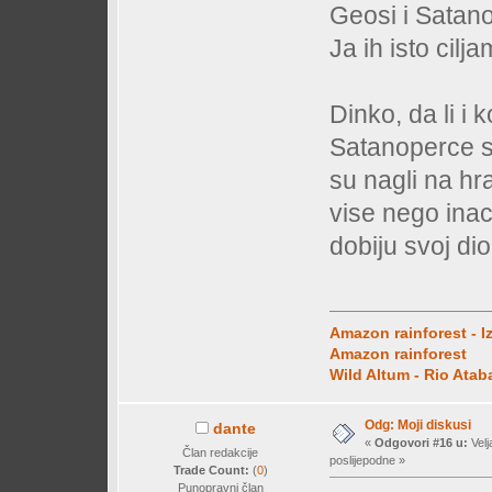
Geosi i Satan
Ja ih isto cilj
Dinko, da li i 
Satanoperce s
su nagli na hr
vise nego inac
dobiju svoj di
Amazon rainforest - I
Amazon rainforest
Wild Altum - Rio Ata
Odg: Moji diskusi
dante
«
Odgovori #16 u:
Velj
Član redakcije
poslijepodne »
Trade Count:
(
0
)
Punopravni član