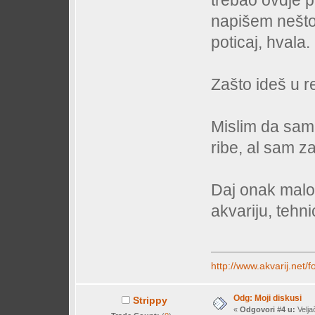
napišem nešto 
poticaj, hvala.
Zašto ideš u r
Mislim da sam
ribe, al sam z
Daj onak malo 
akvariju, tehni
http://www.akvarij.net
Odg: Moji diskusi
Strippy
«
Odgovori #4 u:
Velja