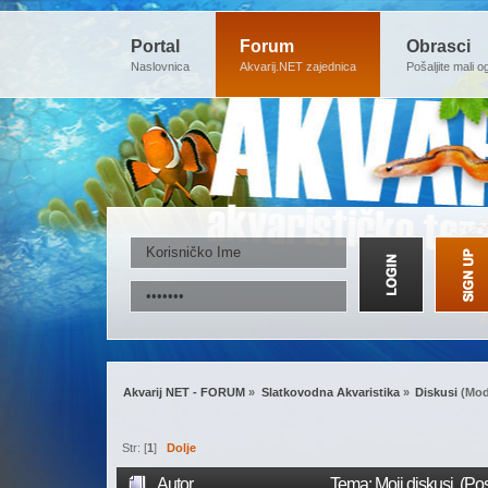
Portal
Forum
Obrasci
Naslovnica
Akvarij.NET zajednica
Pošaljite mali o
Akvarij NET - FORUM
»
Slatkovodna Akvaristika
»
Diskusi
(Mod
Str: [
1
]
Dolje
Autor
Tema: Moji diskusi (Po