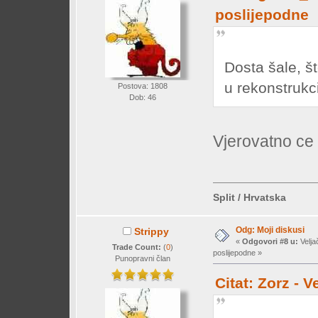
poslijepodne
Dosta šale, š
u rekonstrukc
Postova: 1808
Dob: 46
Vjerovatno ce 
Split / Hrvatska
Odg: Moji diskusi
Strippy
«
Odgovori #8 u:
Velja
Trade Count:
(
0
)
poslijepodne »
Punopravni član
Citat: Zorz - 