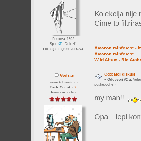
Kolekcija nije
Cime to filtrir
Postova: 1892
Spol:
Dob: 41
Amazon rainforest - I
Lokacija: Zagreb-Dubrava
Amazon rainforest
Wild Altum - Rio Ata
Odg: Moji diskusi
Vedran
«
Odgovori #2 u:
Velja
Forum Administrator
poslijepodne »
Trade Count:
(
0
)
Punopravni član
my man!!
Opa... lepi ko