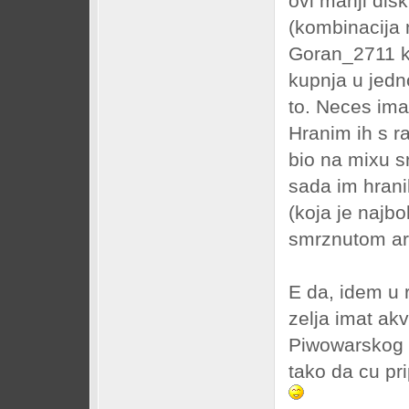
ovi manji disk
(kombinacija
Goran_2711 k
kupnja u jedno
to. Neces ima
Hranim ih s ra
bio na mixu s
sada im hrani
(koja je najbo
smrznutom art
E da, idem u 
zelja imat ak
Piwowarskog a
tako da cu pri