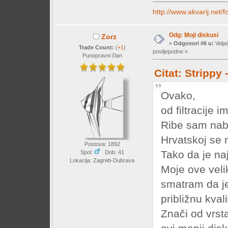
http://www.akvarij.net
Odg: Moji diskusi
Zorz
«
Odgovori #6 u:
Velja
Trade Count:
(
+1
)
poslijepodne »
Punopravni član
Citat: Strippy
Ovako,
od filtracije 
Ribe sam naba
Hrvatskoj se 
Postova: 1892
Tako da je naj
Spol:
Dob: 41
Lokacija: Zagreb-Dubrava
Moje ove veli
smatram da je
približnu kval
Znači od vrst