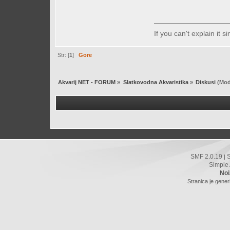
If you can't explain it 
Str: [
1
]
Gore
Akvarij NET - FORUM
»
Slatkovodna Akvaristika
»
Diskusi
(Mod
SMF 2.0.19
|
Simple
Noi
Stranica je gener