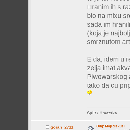
Hranim ih s raz
bio na mixu sr
sada im hrani
(koja je najbol
smrznutom arte
E da, idem u r
zelja imat akv
Piwowarskog a 
tako da cu prip
Split / Hrvatska
Odg: Moji diskusi
goran_2711