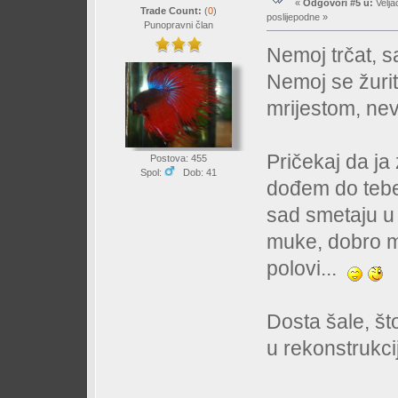
«
Odgovori #5 u:
Velja
Trade Count:
(
0
)
poslijepodne »
Punopravni član
Nemoj trčat, 
Nemoj se žurit
mrijestom, neva
Pričekaj da ja
Postova: 455
Spol:
Dob: 41
dođem do tebe 
sad smetaju u 
muke, dobro m
polovi...
Dosta šale, št
u rekonstrukci