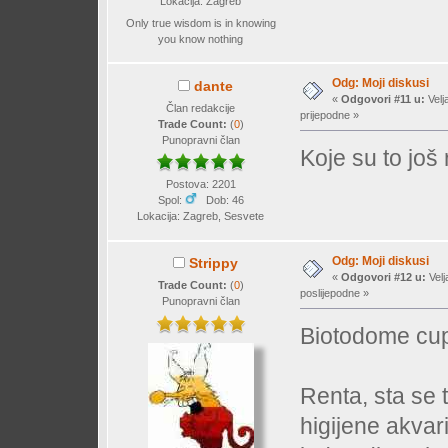
Lokacija: Zagreb
Only true wisdom is in knowing
you know nothing
Odg: Moji diskusi
dante
«
Odgovori #11 u:
Velj
Član redakcije
prijepodne »
Trade Count:
(
0
)
Punopravni član
Koje su to još
Postova: 2201
Spol:
Dob: 46
Lokacija: Zagreb, Sesvete
Odg: Moji diskusi
Strippy
«
Odgovori #12 u:
Velj
Trade Count:
(
0
)
poslijepodne »
Punopravni član
Biotodome cupi
Renta, sta se t
higijene akvar