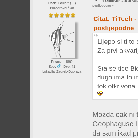
«
Odgovori #15 u:
Velj
Trade Count:
(
+1
)
poslijepodne »
Punopravni član
Citat: TiTech 
poslijepodne
Lijepo si ti to
Za prvi akvar
Postova: 1892
Sta se tice B
Spol:
Dob: 41
Lokacija: Zagreb-Dubrava
dugo ima to 
tek otkrivena
Mozda cak ni 
Geophaguse i
da sam ikad pr