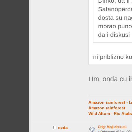
Dinko, da li
Satanoperce
dosta su nag
morao puno 
da i diskusi
ni priblizno ko
Hm, onda cu ih
Amazon rainforest - I
Amazon rainforest
Wild Altum - Rio Ata
Odg: Moji diskusi
ozda
«
Odgovori #19 u:
Ožuj