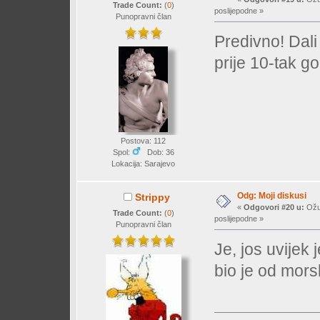
Trade Count:
(
0
)
poslijepodne »
Punopravni član
Predivno! Dali 
prije 10-tak g
Postova: 112
Spol:
Dob: 36
Lokacija: Sarajevo
Odg: Moji diskusi
Strippy
«
Odgovori #20 u:
Ožuj
Trade Count:
(
0
)
poslijepodne »
Punopravni član
Je, jos uvijek 
bio je od mors