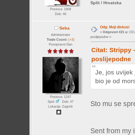
Split / Hrvatska
Postova: 1808
Dob: 46
Odg: Moji diskusi
Seba
«
Odgovori #21 u:
Ožuj
Administrator
poslijepodne »
Trade Count:
(
+3
)
Punopravni član
Citat: Strippy
poslijepodne
Je, jos uvijek
bio je od mor
Postova: 1247
Spol:
Dob: 47
Sto mu se sp
Lokacija: Zagreb
Sent from my 