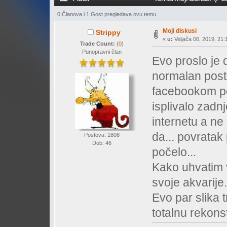
0 Članova i 1 Gost pregledava ovu temu.
Moji diskusi
Strippy
«
u:
Veljača 06, 2019, 21:
Trade Count:
(
0
)
Punopravni član
Evo proslo je
normalan post 
facebookom poč
isplivalo zadnj
internetu a ne
da... povratak 
Postova: 1808
Dob: 46
počelo...
Kako uhvatim 
svoje akvarije.
Evo par slika 
totalnu rekons