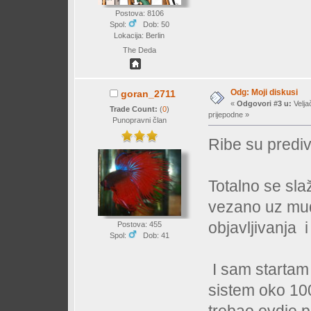
Postova: 8106
Spol:
Dob: 50
Lokacija: Berlin
The Deda
Odg: Moji diskusi
goran_2711
«
Odgovori #3 u:
Velja
Trade Count:
(
0
)
prijepodne »
Punopravni član
Ribe su predi
Totalno se sl
vezano uz mud
objavljivanja i
Postova: 455
Spol:
Dob: 41
I sam startam 
sistem oko 100
trebao ovdje 