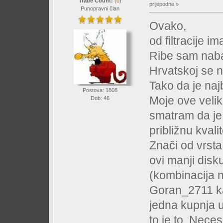
Trade Count:
(
0
)
prijepodne »
Punopravni član
Ovako,
od filtracije i
Ribe sam nabav
Hrvatskoj se 
Tako da je najb
Postova: 1808
Moje ove veli
Dob: 46
smatram da je 
približnu kvali
Znači od vrsta
ovi manji disku
(kombinacija 
Goran_2711 k
jedna kupnja u
to je to. Neces