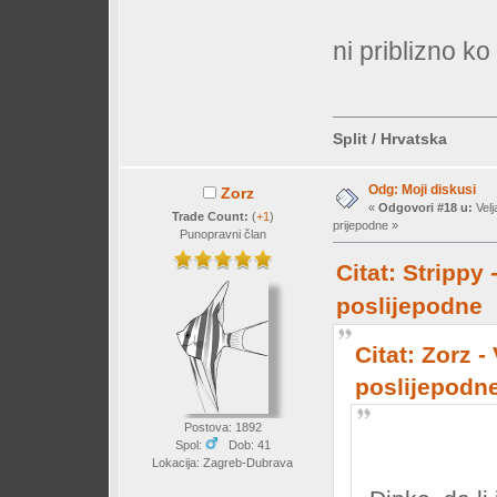
ni priblizno ko 
Split / Hrvatska
Odg: Moji diskusi
Zorz
«
Odgovori #18 u:
Velj
Trade Count:
(
+1
)
prijepodne »
Punopravni član
Citat: Strippy 
poslijepodne
Citat: Zorz -
poslijepodn
Postova: 1892
Spol:
Dob: 41
Lokacija: Zagreb-Dubrava