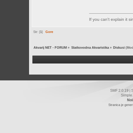
If you can't explain it 
Str: [
1
]
Gore
Akvarij NET - FORUM
»
Slatkovodna Akvaristika
»
Diskusi
(Mod
SMF 2.0.19
|
Simple
Noi
Stranica je gener