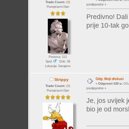
Trade Count:
(
0
)
poslijepodne »
Punopravni član
Predivno! Dali 
prije 10-tak g
Postova: 112
Spol:
Dob: 36
Lokacija: Sarajevo
Odg: Moji diskusi
Strippy
«
Odgovori #20 u:
Ožuj
Trade Count:
(
0
)
poslijepodne »
Punopravni član
Je, jos uvijek 
bio je od mors