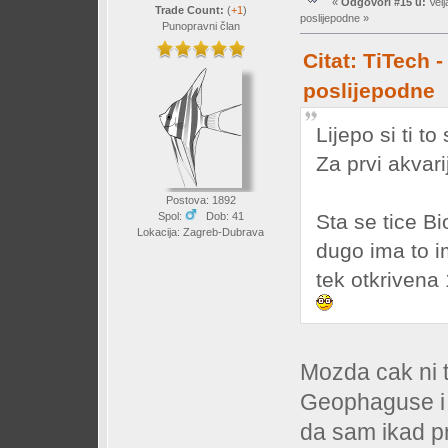
«
Odgovori #15 u:
Velj
Trade Count:
(
+1
)
poslijepodne »
Punopravni član
Citat: TiTech 
poslijepodne
Lijepo si ti to
Za prvi akvar
Postova: 1892
Sta se tice B
Spol:
Dob: 41
Lokacija: Zagreb-Dubrava
dugo ima to 
tek otkrivena
Mozda cak ni 
Geophaguse i
da sam ikad pr