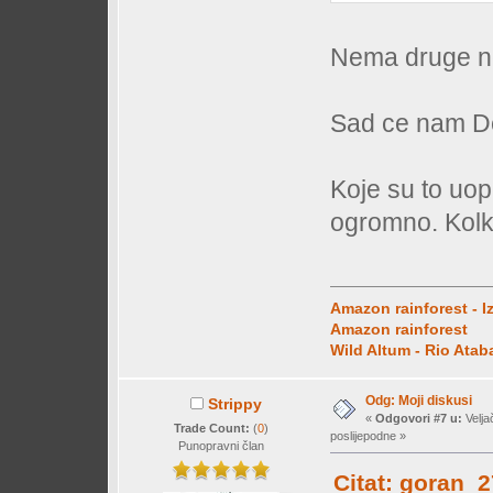
Nema druge n
Sad ce nam De
Koje su to uop
ogromno. Kolk
Amazon rainforest - I
Amazon rainforest
Wild Altum - Rio Ata
Odg: Moji diskusi
Strippy
«
Odgovori #7 u:
Velja
Trade Count:
(
0
)
poslijepodne »
Punopravni član
Citat: goran_2