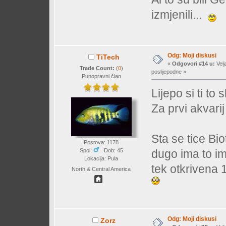
izmjenili...
Odg: Moji diskusi
TiTech
«
Odgovori #14 u:
Velj
Trade Count:
(
0
)
poslijepodne »
Punopravni član
Lijepo si ti to 
Za prvi akvari
Sta se tice B
Postova: 1178
Spol:
Dob: 45
dugo ima to i
Lokacija: Pula
tek otkrivena
North & Central America
Odg: Moji diskusi
Zorz