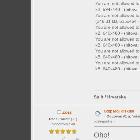
You are not allowed t
kB, 594x440 - (hitova: 
You are not allowed t
(146.31 kB, 615x464 - 
You are not allowed t
kB, 640x480 - (hitova: 
You are not allowed t
kB, 640x480 - (hitova: 
You are not allowed t
kB, 640x480 - (hitova: 
You are not allowed t
kB, 640x480 - (hitova: 
Split / Hrvatska
Odg: Moji diskusi
Zorz
«
Odgovori #1 u:
Velja
Trade Count:
(
+1
)
poslijepodne »
Punopravni član
Oho!