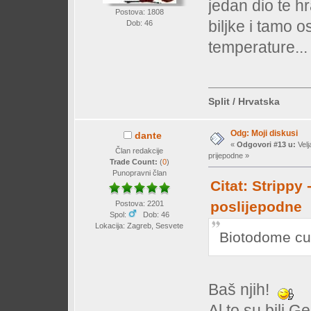
jedan dio te 
Postova: 1808
biljke i tamo o
Dob: 46
temperature...
Split / Hrvatska
Odg: Moji diskusi
dante
«
Odgovori #13 u:
Velj
Član redakcije
prijepodne »
Trade Count:
(
0
)
Punopravni član
Citat: Strippy 
poslijepodne
Postova: 2201
Spol:
Dob: 46
Lokacija: Zagreb, Sesvete
Biotodome cup
Baš njih!
Al to su bili 