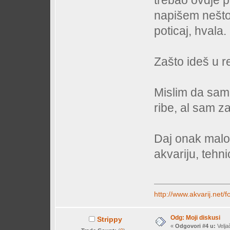
napišem nešto 
poticaj, hvala.
Zašto ideš u r
Mislim da sam
ribe, al sam z
Daj onak malo 
akvariju, tehni
http://www.akvarij.net
Odg: Moji diskusi
Strippy
«
Odgovori #4 u:
Velja