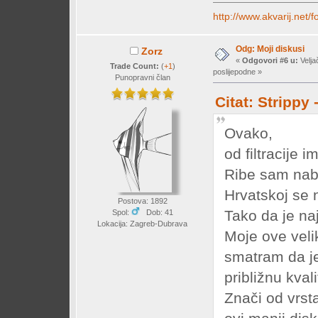
http://www.akvarij.net
Odg: Moji diskusi
Zorz
«
Odgovori #6 u:
Velja
Trade Count:
(
+1
)
poslijepodne »
Punopravni član
Citat: Strippy
Ovako,
od filtracije 
Ribe sam naba
Hrvatskoj se 
Postova: 1892
Tako da je naj
Spol:
Dob: 41
Lokacija: Zagreb-Dubrava
Moje ove veli
smatram da je
približnu kval
Znači od vrst