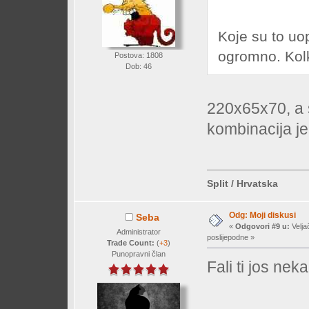
Koje su to uo
ogromno. Kolk
Postova: 1808
Dob: 46
220x65x70, a 
kombinacija je
Split / Hrvatska
Odg: Moji diskusi
Seba
«
Odgovori #9 u:
Velja
Administrator
poslijepodne »
Trade Count:
(
+3
)
Punopravni član
Fali ti jos nek