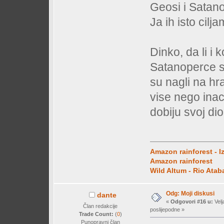
Geosi i Satan
Ja ih isto cilj
Dinko, da li i 
Satanoperce s
su nagli na hr
vise nego inac
dobiju svoj di
Amazon rainforest - I
Amazon rainforest
Wild Altum - Rio Ata
Odg: Moji diskusi
dante
«
Odgovori #16 u:
Velj
Član redakcije
poslijepodne »
Trade Count:
(
0
)
Punopravni član