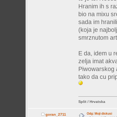
Hranim ih s raz
bio na mixu sr
sada im hrani
(koja je najbol
smrznutom arte
E da, idem u r
zelja imat akv
Piwowarskog a 
tako da cu prip
Split / Hrvatska
Odg: Moji diskusi
goran_2711