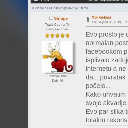
0 Članova i 1 Gost pregledava ovu temu.
Moji diskusi
Strippy
«
u:
Veljača 06, 2019, 21:
Trade Count:
(
0
)
Punopravni član
Evo proslo je
normalan post 
facebookom poč
isplivalo zadnj
internetu a ne
da... povratak 
Postova: 1808
Dob: 46
počelo...
Kako uhvatim 
svoje akvarije.
Evo par slika 
totalnu rekons