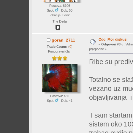
Postova: 8106
Spol:
Dob: 50
Lokacija: Berlin
The Deda
Odg: Moji diskusi
goran_2711
«
Odgovori #3 u:
Velja
Trade Count:
(
0
)
prijepodne »
Punopravni član
Ribe su predi
Totalno se sl
vezano uz mud
objavljivanja i
Postova: 455
Spol:
Dob: 41
I sam startam 
sistem oko 100
trebao ovdje 