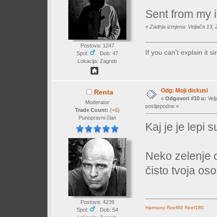
Sent from my 
«
Zadnja izmjena: Veljača 13,
Postova: 1247
If you can't explain it 
Spol:
Dob: 47
Lokacija: Zagreb
Odg: Moji diskusi
Renta
«
Odgovori #10 u:
Velj
Moderator
poslijepodne »
Trade Count:
(
+6
)
Punopravni član
Kaj je je lepi
Neko zelenje o
čisto tvoja os
Postova: 4239
Harmony
Reef60
Reef180
Spol:
Dob: 54