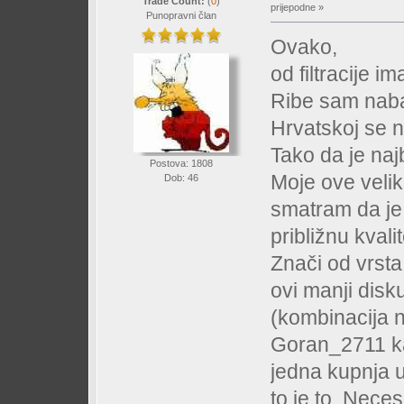
Trade Count:
(
0
)
prijepodne »
Punopravni član
Ovako,
od filtracije i
Ribe sam nabav
Hrvatskoj se 
Tako da je najb
Postova: 1808
Moje ove veli
Dob: 46
smatram da je 
približnu kvali
Znači od vrsta
ovi manji disku
(kombinacija 
Goran_2711 k
jedna kupnja u
to je to. Neces