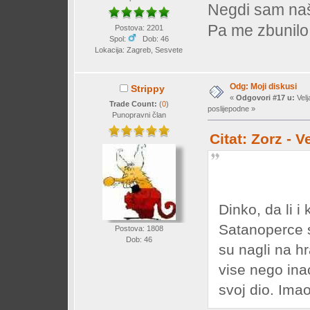
Negdi sam naš
Pa me zbunilo
Postova: 2201
Spol:
Dob: 46
Lokacija: Zagreb, Sesvete
Odg: Moji diskusi
Strippy
«
Odgovori #17 u:
Velj
Trade Count:
(
0
)
poslijepodne »
Punopravni član
Citat: Zorz - 
Dinko, da li i
Satanoperce s
Postova: 1808
Dob: 46
su nagli na h
vise nego ina
svoj dio. Imao