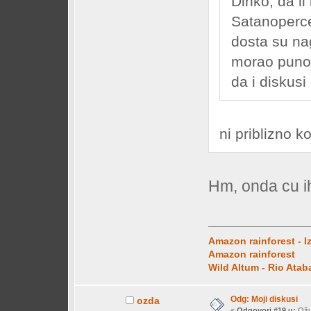
Dinko, da li
Satanoperce
dosta su nag
morao puno 
da i diskusi
ni priblizno ko
Hm, onda cu ih
Amazon rainforest - I
Amazon rainforest
Wild Altum - Rio Ata
Odg: Moji diskusi
ozda
«
Odgovori #19 u:
Ožuj