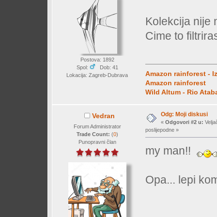
Kolekcija nije
Cime to filtrir
Postova: 1892
Spol:
Dob: 41
Amazon rainforest - I
Lokacija: Zagreb-Dubrava
Amazon rainforest
Wild Altum - Rio Ata
Odg: Moji diskusi
Vedran
«
Odgovori #2 u:
Velja
Forum Administrator
poslijepodne »
Trade Count:
(
0
)
Punopravni član
my man!!
Opa... lepi ko