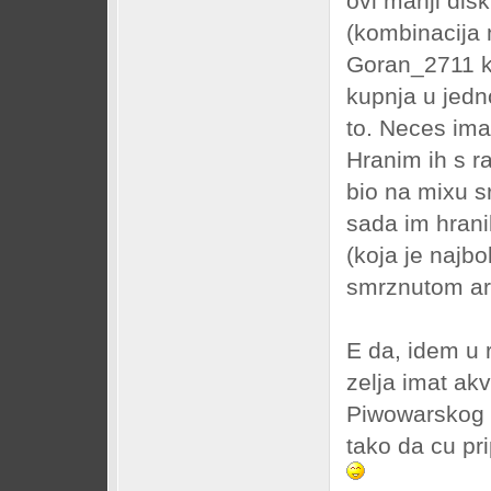
ovi manji disk
(kombinacija
Goran_2711 k
kupnja u jedno
to. Neces ima
Hranim ih s ra
bio na mixu s
sada im hrani
(koja je najbo
smrznutom art
E da, idem u 
zelja imat ak
Piwowarskog a
tako da cu pri