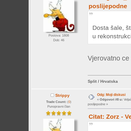
poslijepodne
Dosta šale, š
u rekonstrukc
Postova: 1808
Dob: 46
Vjerovatno ce 
Split / Hrvatska
Odg: Moji diskusi
Strippy
«
Odgovori #8 u:
Velja
Trade Count:
(
0
)
poslijepodne »
Punopravni član
Citat: Zorz - 