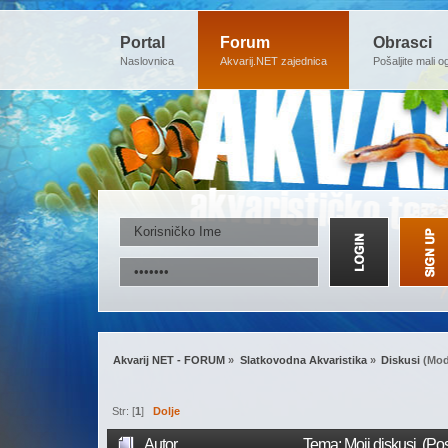
Portal
Forum
Obrasci
Naslovnica
Akvarij.NET zajednica
Pošaljite mali o
Akvarij NET - FORUM
»
Slatkovodna Akvaristika
»
Diskusi
(Mod
Str: [
1
]
Dolje
Autor
Tema: Moji diskusi (Po