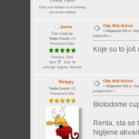
Lokacija: Zagreb
Only true wisdom is in knowing
you know nothing
Odg: Moji diskusi
dante
«
Odgovori #11 u:
Velj
Član redakcije
prijepodne »
Trade Count:
(
0
)
Punopravni član
Koje su to još
Postova: 2201
Spol:
Dob: 46
Lokacija: Zagreb, Sesvete
Odg: Moji diskusi
Strippy
«
Odgovori #12 u:
Velj
Trade Count:
(
0
)
poslijepodne »
Punopravni član
Biotodome cupi
Renta, sta se t
higijene akvar