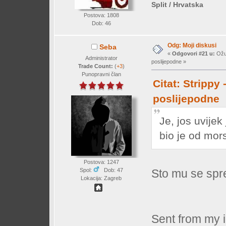
Split / Hrvatska
Postova: 1808
Dob: 46
Odg: Moji diskusi
Seba
«
Odgovori #21 u:
Ožuj
Administrator
poslijepodne »
Trade Count:
(
+3
)
Punopravni član
Citat: Strippy
poslijepodne
Je, jos uvijek
bio je od mor
Postova: 1247
Spol:
Dob: 47
Sto mu se sp
Lokacija: Zagreb
Sent from my 