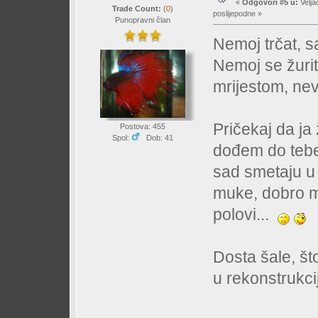
«
Odgovori #5 u:
Velja
Trade Count:
(
0
)
poslijepodne »
Punopravni član
Nemoj trčat, 
Nemoj se žurit
mrijestom, neva
Pričekaj da ja
Postova: 455
Spol:
Dob: 41
dođem do tebe 
sad smetaju u 
muke, dobro m
polovi...
Dosta šale, št
u rekonstrukci