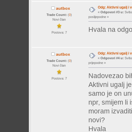
Odg: Aktivni ugalj i 
autbox
«
Odgovori #3 u:
Sviba
Trade Count:
(
0
)
poslijepodne »
Novi član
Hvala na odgo
Postova: 7
Odg: Aktivni ugalj i 
autbox
«
Odgovori #4 u:
Sviba
Trade Count:
(
0
)
prijepodne »
Novi član
Nadovezao bih
Postova: 7
Aktivni ugalj 
samo je on unu
npr, smijem li i
moram izvaditi,
novi?
Hvala