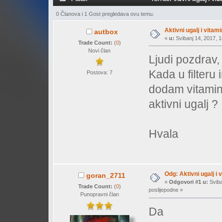
0 Članova i 1 Gost pregledava ovu temu.
Aktivni ugalj i vitami
autbox
«
u:
Svibanj 14, 2017, 1
Trade Count:
(
0
)
Novi član
Ljudi pozdrav,
Kada u filteru
Postova: 7
dodam vitamine 
aktivni ugalj ?
Hvala
Odg: Aktivni ugalj i 
goran_2711
«
Odgovori #1 u:
Sviba
Trade Count:
(
0
)
poslijepodne »
Punopravni član
Da