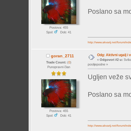
Poslano sa mo
Postova: 455
Spol:
Dob: 41
http://www.akvarij.net/forum/in
Odg: Aktivni ugalj i 
goran_2711
«
Odgovori #2 u:
Sviba
Trade Count:
(
0
)
poslijepodne »
Punopravni član
Ugljen veže sv
Poslano sa mo
Postova: 455
Spol:
Dob: 41
http://www.akvarij.net/forum/in