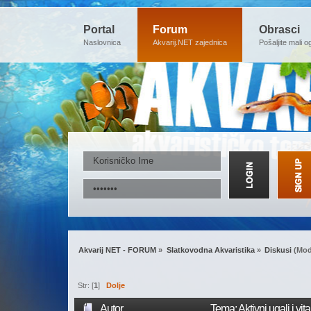
Portal
Forum
Obrasci
Naslovnica
Akvarij.NET zajednica
Pošaljite mali o
Akvarij NET - FORUM
»
Slatkovodna Akvaristika
»
Diskusi
(Mod
Str: [
1
]
Dolje
Autor
Tema: Aktivni ugalj i vi