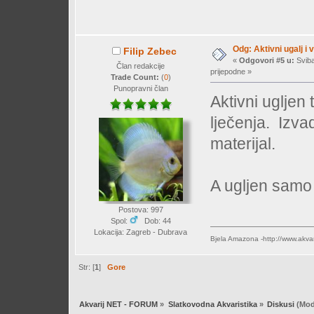
Odg: Aktivni ugalj i 
Filip Zebec
«
Odgovori #5 u:
Sviba
Član redakcije
prijepodne »
Trade Count:
(
0
)
Punopravni član
Aktivni ugljen 
lječenja. Izvad
materijal.
A ugljen samo
Postova: 997
Spol:
Dob: 44
Lokacija: Zagreb - Dubrava
Bjela Amazona -http://www.akva
Str: [
1
]
Gore
Akvarij NET - FORUM
»
Slatkovodna Akvaristika
»
Diskusi
(Mod