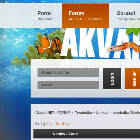
Portal
Forum
Obrasci
Naslovnica
Akvarij.NET zajednica
Pošaljite mali o
Akvarij NET - FORUM
»
Teraristika
»
Linkovi  - teraristika
(Moder
Str: [
1
]
2
3
...
10
Dolje
Naslov
/
Autor