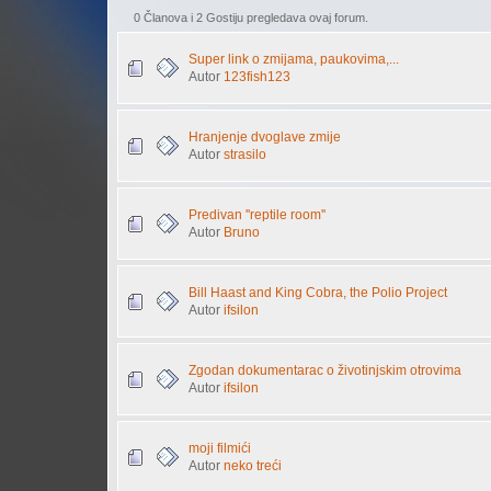
0 Članova i 2 Gostiju pregledava ovaj forum.
Super link o zmijama, paukovima,...
Autor
123fish123
Hranjenje dvoglave zmije
Autor
strasilo
Predivan ''reptile room''
Autor
Bruno
Bill Haast and King Cobra, the Polio Project
Autor
ifsilon
Zgodan dokumentarac o životinjskim otrovima
Autor
ifsilon
moji filmići
Autor
neko treći