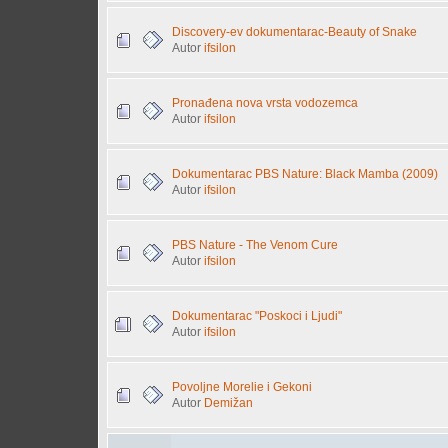
Discovery-ev dokumentarac-Beauty of Snake
Autor
ifsilon
Pronađena nova vrsta vodozemca
Autor
ifsilon
Dokumentarac PBS Nature: Black Mamba (2009)
Autor
ifsilon
PBS Nature - The Venom Cure
Autor
ifsilon
Dokumentarac "Poskoci i Ljudi"
Autor
ifsilon
Povoljne Morelie i Gekoni
Autor
Demižan