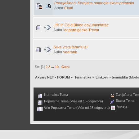
Premješteno: Kornjaca pomogla svom prijatelju
Autor
Chilii
Life in Cold Blood dokumentarac
Autor
leopard gecko Trevor
Slike vrsta tarantula!
Autor
vedrank
Str: [
1
]
2
3
...
10
Gore
Akvarij NET - FORUM
»
Teraristika
»
Linkovi  - teraristika
(Moder
Normalna Tema
Zaključana Te
Stalna Tema
Popularna Tema (Više od 15 odgovora)
Anketa
Vrlo Popularna Tema (Više od 25 odgovora)