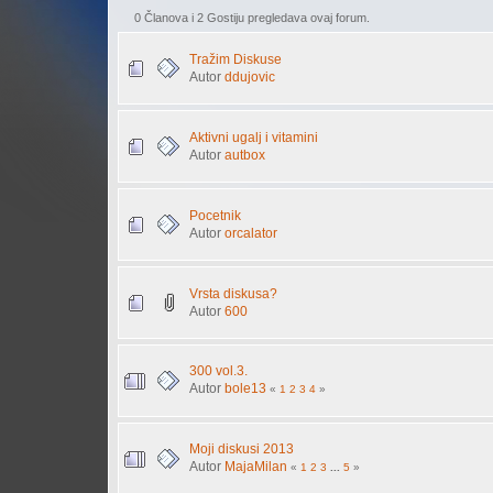
0 Članova i 2 Gostiju pregledava ovaj forum.
Tražim Diskuse
Autor
ddujovic
Aktivni ugalj i vitamini
Autor
autbox
Pocetnik
Autor
orcalator
Vrsta diskusa?
Autor
600
300 vol.3.
Autor
bole13
«
1
2
3
4
»
Moji diskusi 2013
Autor
MajaMilan
«
1
2
3
...
5
»