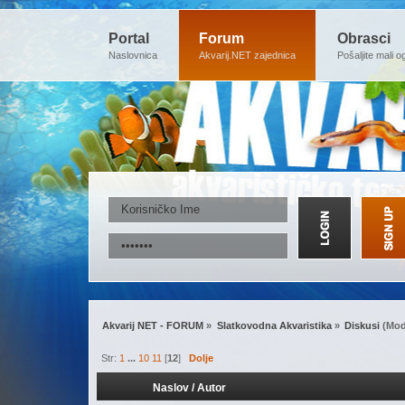
Portal
Forum
Obrasci
Naslovnica
Akvarij.NET zajednica
Pošaljite mali o
Akvarij NET - FORUM
»
Slatkovodna Akvaristika
»
Diskusi
(Mod
Str:
1
...
10
11
[
12
]
Dolje
Naslov
/
Autor