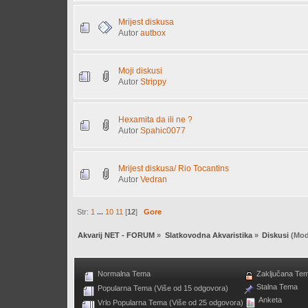
Mrijest diskusa
Autor
autbox
Moji diskusi
Autor
Strippy
Hexamita da ili ne ?
Autor
Spahic0077
Mrijest diskusa/ Rio Tocantins
Autor
Vedran
Str:
1
...
10
11
[
12
]
Gore
Akvarij NET - FORUM
»
Slatkovodna Akvaristika
»
Diskusi
(Mod
Normalna Tema
Zaključana Te
Stalna Tema
Popularna Tema (Više od 15 odgovora)
Anketa
Vrlo Popularna Tema (Više od 25 odgovora)