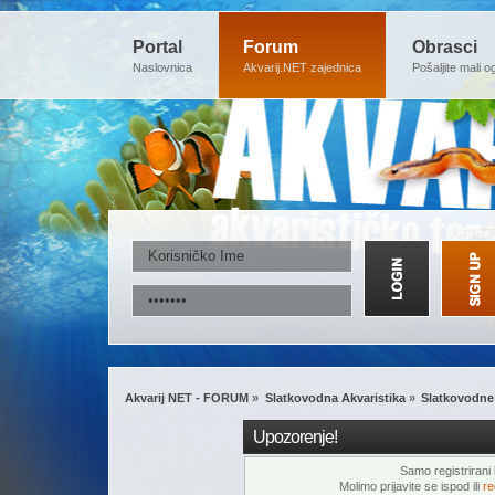
Portal
Forum
Obrasci
Naslovnica
Akvarij.NET zajednica
Pošaljite mali o
Akvarij NET - FORUM
»
Slatkovodna Akvaristika
»
Slatkovodne 
Upozorenje!
Samo registrirani k
Molimo prijavite se ispod ili
re