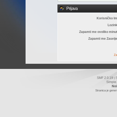
Prijava
Korisničko I
Lozin
Zapamti me ovoliko minu
Zapamti me Zauvije
Za
SMF 2.0.19
|
Simple
Noi
Stranica je gener