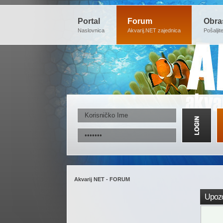
Portal
Forum
Obra
Naslovnica
Akvarij.NET zajednica
Pošaljit
Akvarij NET - FORUM
Upozo