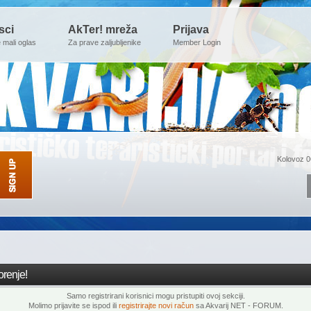
sci
AkTer! mreža
Prijava
e mali oglas
Za prave zaljubljenike
Member Login
Kolovoz 0
renje!
Samo registrirani korisnici mogu pristupiti ovoj sekciji.
Molimo prijavite se ispod ili
registrirajte novi račun
sa Akvarij NET - FORUM.