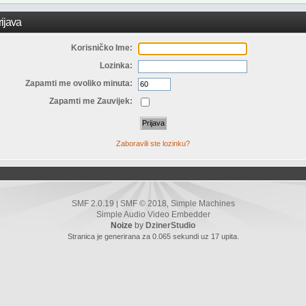
ijava
Korisničko Ime:
Lozinka:
Zapamti me ovoliko minuta:
Zapamti me Zauvijek:
Zaboravili ste lozinku?
SMF 2.0.19
SMF © 2018
Simple Machines
|
,
Simple Audio Video Embedder
Noize
by
DzinerStudio
Stranica je generirana za 0.065 sekundi uz 17 upita.