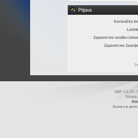
Prijava
Korisničko I
Lozin
Zapamti me ovoliko minu
Zapamti me Zauvije
Za
SMF 2.0.19
|
Simple
Noi
Stranica je gener