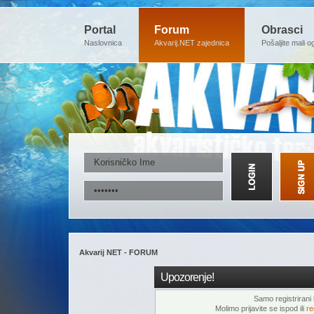
Portal
Forum
Obrasci
Naslovnica
Akvarij.NET zajednica
Pošaljite mali o
Akvarij NET - FORUM
Upozorenje!
Samo registrirani k
Molimo prijavite se ispod ili
re