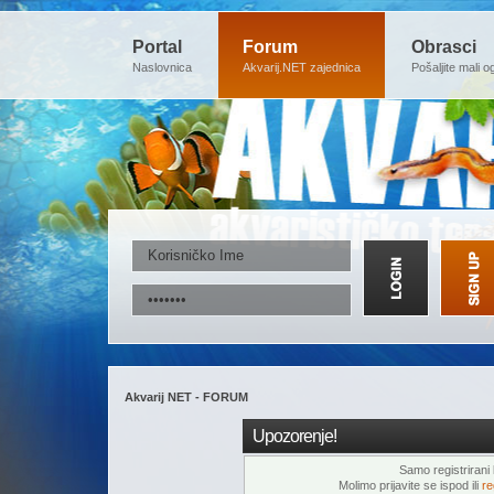
Portal
Forum
Obrasci
Naslovnica
Akvarij.NET zajednica
Pošaljite mali o
Akvarij NET - FORUM
Upozorenje!
Samo registrirani k
Molimo prijavite se ispod ili
re