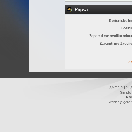
Prijava
Korisničko I
Lozin
Zapamti me ovoliko minu
Zapamti me Zauvije
Za
SMF 2.0.19
|
Simple
Noi
Stranica je gener