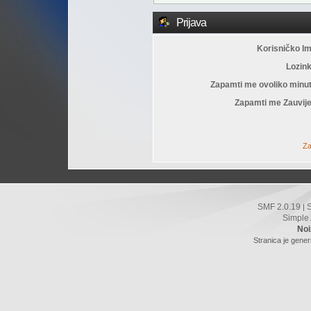
Prijava
Korisničko I
Lozin
Zapamti me ovoliko minu
Zapamti me Zauvije
Za
SMF 2.0.19
|
Simple
Noi
Stranica je gener