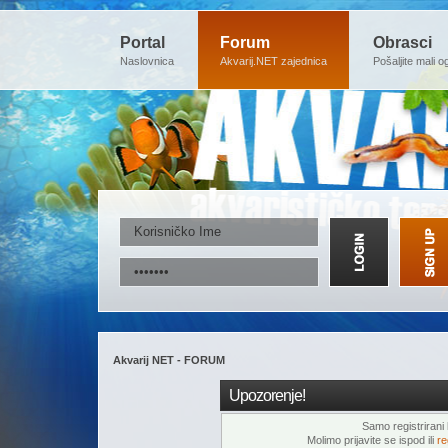
Portal
Forum
Obrasci
Naslovnica
Akvarij.NET zajednica
Pošaljite mali o
Akvarij NET - FORUM
Upozorenje!
Samo registrirani k
Molimo prijavite se ispod ili
re