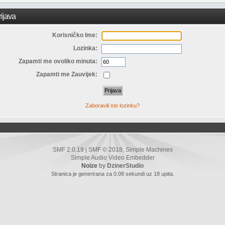
ijava
Korisničko Ime:
Lozinka:
Zapamti me ovoliko minuta:
Zapamti me Zauvijek:
Zaboravili ste lozinku?
SMF 2.0.19
SMF © 2018
Simple Machines
|
,
Simple Audio Video Embedder
Noize
by
DzinerStudio
Stranica je generirana za 0.08 sekundi uz 18 upita.