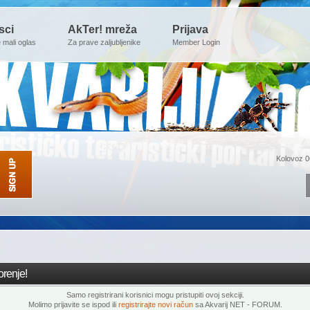
sci
AkTer! mreža
Prijava
e mali oglas
Za prave zaljubljenike
Member Login
Kolovoz 0
renje!
Samo registrirani korisnici mogu pristupiti ovoj sekciji.
Molimo prijavite se ispod ili
registrirajte novi račun
sa Akvarij NET - FORUM.