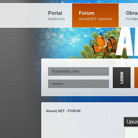
Portal
Forum
Obra
Naslovnica
Akvarij.NET zajednica
Pošaljit
Akvarij NET - FORUM
Upozo