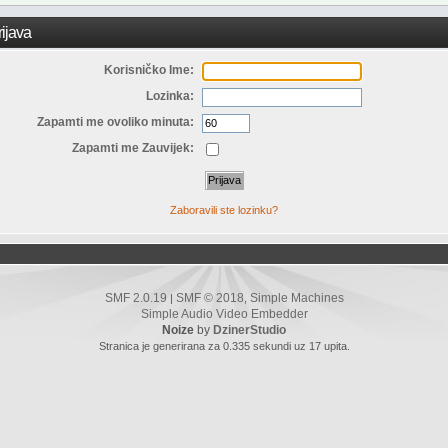
ijava
Korisničko Ime:
Lozinka:
Zapamti me ovoliko minuta:
Zapamti me Zauvijek:
Zaboravili ste lozinku?
SMF 2.0.19
SMF © 2018
Simple Machines
|
,
Simple Audio Video Embedder
Noize
by
DzinerStudio
Stranica je generirana za 0.335 sekundi uz 17 upita.