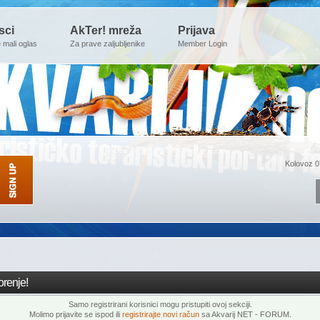
sci
AkTer! mreža
Prijava
e mali oglas
Za prave zaljubljenike
Member Login
Kolovoz 0
renje!
Samo registrirani korisnici mogu pristupiti ovoj sekciji.
Molimo prijavite se ispod ili
registrirajte novi račun
sa Akvarij NET - FORUM.