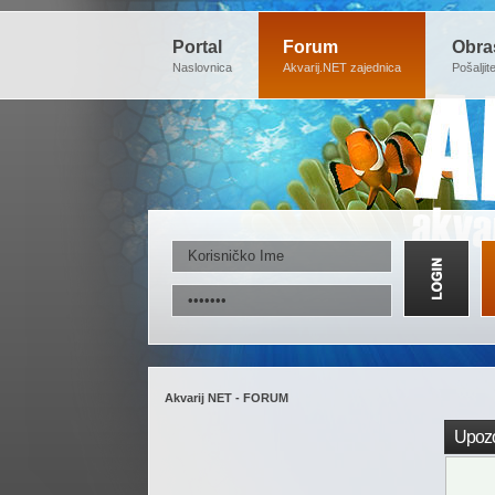
Portal
Forum
Obra
Naslovnica
Akvarij.NET zajednica
Pošaljit
Akvarij NET - FORUM
Upozo