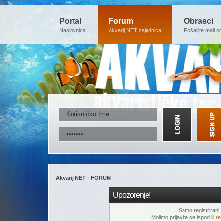
Portal
Forum
Obrasci
Naslovnica
Akvarij.NET zajednica
Pošaljite mali o
Akvarij NET - FORUM
Upozorenje!
Samo registrirani k
Molimo prijavite se ispod ili
re