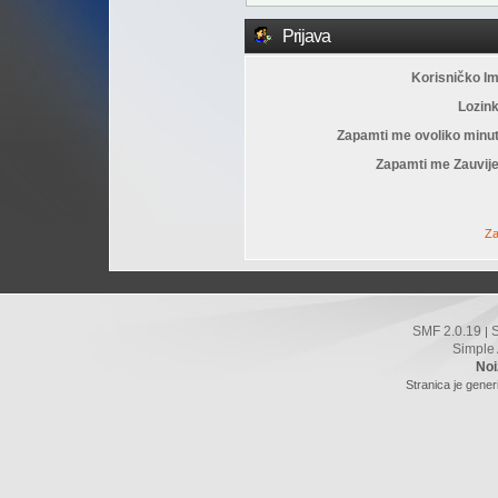
Prijava
Korisničko I
Lozin
Zapamti me ovoliko minu
Zapamti me Zauvije
Za
SMF 2.0.19
|
Simple
Noi
Stranica je gener