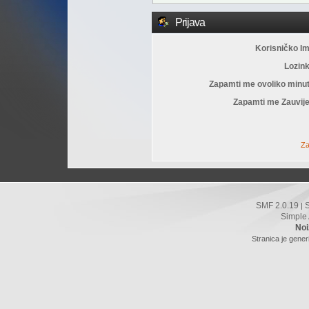
Prijava
Korisničko I
Lozin
Zapamti me ovoliko minu
Zapamti me Zauvije
Za
SMF 2.0.19
|
Simple
Noi
Stranica je gener