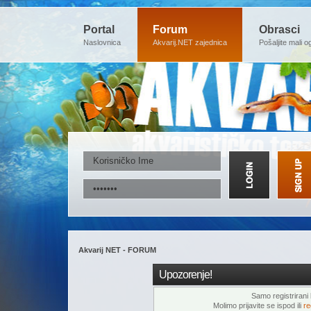
Portal
Forum
Obrasci
Naslovnica
Akvarij.NET zajednica
Pošaljite mali o
Akvarij NET - FORUM
Upozorenje!
Samo registrirani k
Molimo prijavite se ispod ili
re