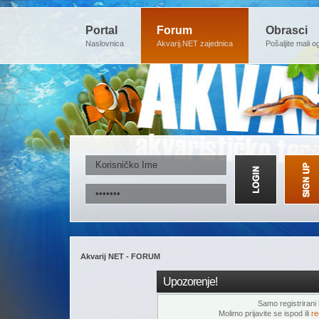
Portal
Forum
Obrasci
Naslovnica
Akvarij.NET zajednica
Pošaljite mali o
Akvarij NET - FORUM
Upozorenje!
Samo registrirani k
Molimo prijavite se ispod ili
re