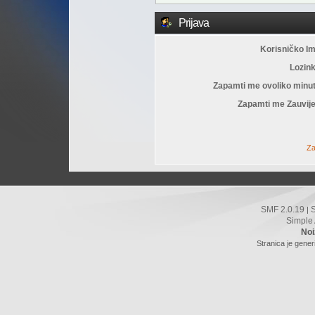
Prijava
Korisničko I
Lozin
Zapamti me ovoliko minu
Zapamti me Zauvije
Za
SMF 2.0.19
|
Simple
Noi
Stranica je gener