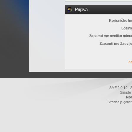
Prijava
Korisničko I
Lozin
Zapamti me ovoliko minu
Zapamti me Zauvije
Za
SMF 2.0.19
|
Simple
Noi
Stranica je gener