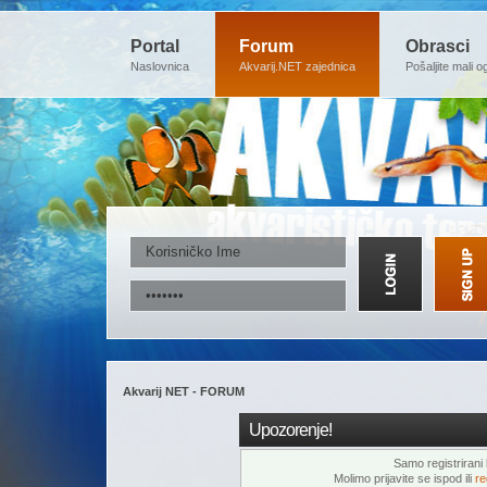
Portal
Forum
Obrasci
Naslovnica
Akvarij.NET zajednica
Pošaljite mali o
Akvarij NET - FORUM
Upozorenje!
Samo registrirani k
Molimo prijavite se ispod ili
re