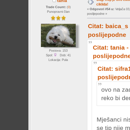
tania
ciklida!
Trade Count:
(
0
)
«
Odgovori #54 u:
Veljača 03
Punopravni član
poslijepodne »
Citat: baica_s
poslijepodne
Citat: tania 
Postova: 153
poslijepodn
Spol:
Dob: 41
Lokacija: Pula
Citat: sifr
poslijepod
ovo na zad
reko bi 
Mješanci nis
se tip nije