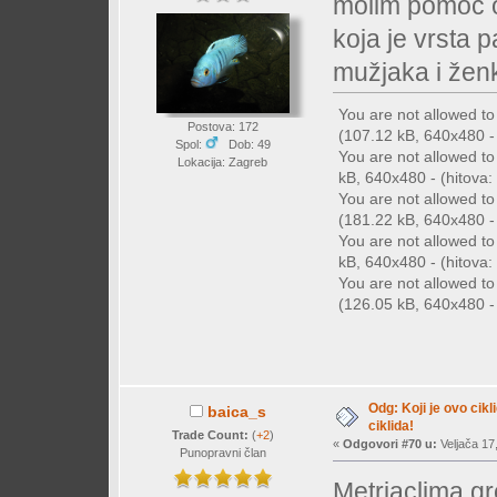
molim pomoć o
koja je vrsta 
mužjaka i žen
You are not allowed t
Postova: 172
(107.12 kB, 640x480 - 
Spol:
Dob: 49
You are not allowed t
Lokacija: Zagreb
kB, 640x480 - (hitova: 
You are not allowed t
(181.22 kB, 640x480 - 
You are not allowed t
kB, 640x480 - (hitova: 
You are not allowed t
(126.05 kB, 640x480 - 
Odg: Koji je ovo cikl
baica_s
ciklida!
Trade Count:
(
+2
)
«
Odgovori #70 u:
Veljača 17
Punopravni član
Metriaclima g