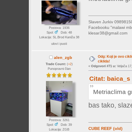
Slaven Jurkiv 09898
Facebooku "malawi mb
Postova: 1936
klesar38@gmail.com
Spol:
Dob: 48
Lokacija: SL.Brod Kaniža 38
ulovi i pusti
Odg: Koji je ovo cikl
alen_zgb
ciklida!
Trade Count:
(
+2
)
«
Odgovori #71 u:
Veljača 17,
Punopravni član
Citat: baica_s
Metriaclima 
bas tako, sla
Postova: 3261
Spol:
Dob: 39
CUBE REEF (old)
Lokacija: ZGB