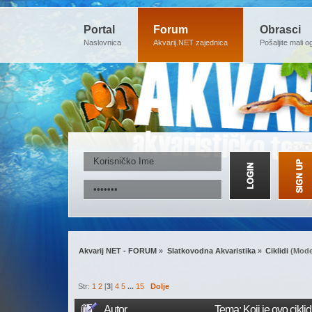
Portal
Forum
Obrasci
Naslovnica
Akvarij.NET zajednica
Pošaljite mali o
Akvarij NET - FORUM
»
Slatkovodna Akvaristika
»
Ciklidi
(Mode
Str:
1
2
[
3
]
4
5
...
15
Dolje
Autor
Tema: Koji je ovo cikli