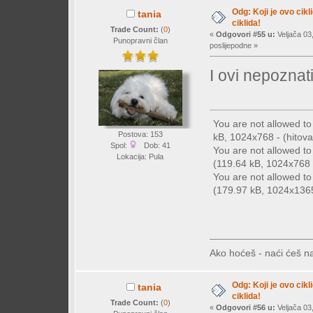
Odg: Koji je ovo cikl
tania
ciklida!
Trade Count:
(
0
)
«
Odgovori #55 u:
Veljača 03
Punopravni član
poslijepodne »
I ovi nepoznati
You are not allowed t
Postova: 153
kB, 1024x768 - (hitova:
Spol:
Dob: 41
You are not allowed t
Lokacija: Pula
(119.64 kB, 1024x768 -
You are not allowed t
(179.97 kB, 1024x1365 
Ako hoćeš - naći ćeš na
Odg: Koji je ovo cikl
tania
ciklida!
Trade Count:
(
0
)
«
Odgovori #56 u:
Veljača 03