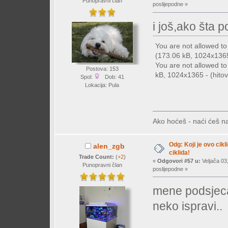
Punopravni član
poslijepodne »
i još,ako šta 
You are not allowed t
(173.06 kB, 1024x1365 
You are not allowed t
Postova: 153
kB, 1024x1365 - (hitov
Spol:
Dob: 41
Lokacija: Pula
Ako hoćeš - naći ćeš na
Odg: Koji je ovo cikl
alen_zgb
ciklida!
Trade Count:
(
+2
)
«
Odgovori #57 u:
Veljača 03
Punopravni član
poslijepodne »
mene podsjeca
neko ispravi.