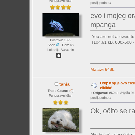
Punopravni član
poslijepodne »
evo i mojeg o
mpanga
You are not allowed t
Postova: 1325
(104.61 kB, 800x600 - 
Spol:
Dob: 48
Lokacija: Varazdin
Malawi 648L
Odg: Koji je ovo cikl
tania
ciklida!
Trade Count:
(
0
)
«
Odgovori #60 u:
Veljača 04
Punopravni član
poslijepodne »
Ok, očito se r
Ako hoćeš - naći ćeš na