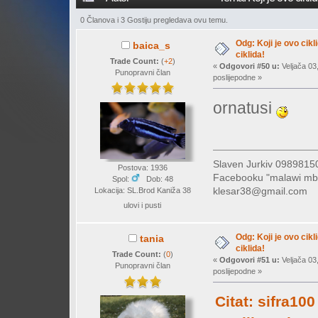
0 Članova i 3 Gostiju pregledava ovu temu.
Odg: Koji je ovo cikl
baica_s
ciklida!
Trade Count:
(
+2
)
«
Odgovori #50 u:
Veljača 03
Punopravni član
poslijepodne »
ornatusi
Slaven Jurkiv 09898
Postova: 1936
Facebooku "malawi mb
Spol:
Dob: 48
klesar38@gmail.com
Lokacija: SL.Brod Kaniža 38
ulovi i pusti
Odg: Koji je ovo cikl
tania
ciklida!
Trade Count:
(
0
)
«
Odgovori #51 u:
Veljača 03
Punopravni član
poslijepodne »
Citat: sifra100