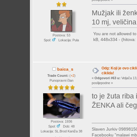
Mužjak ili žen
10 mj, veličin
You are not allowed t
Postova: 53
kB, 448x334 - (hitova: 
Spol:
Lokacija: Pula
Odg: Koji je ovo cikl
baica_s
ciklida!
Trade Count:
(
+2
)
«
Odgovori #63 u:
Veljača 13
Punopravni član
poslijepodne »
to je žuta riba
ŽENKA ali čega 
Postova: 1936
Spol:
Dob: 48
Slaven Jurkiv 09898
Lokacija: SL.Brod Kaniža 38
Facebooku "malawi mb