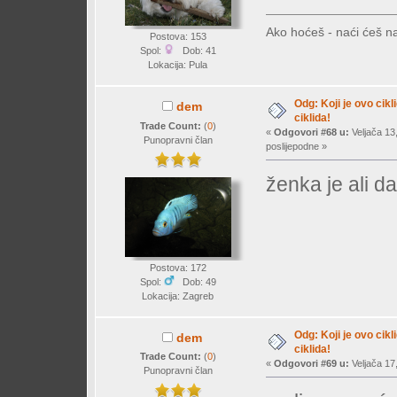
Ako hoćeš - naći ćeš na
Postova: 153
Spol:
Dob: 41
Lokacija: Pula
Odg: Koji je ovo cikl
dem
ciklida!
Trade Count:
(
0
)
«
Odgovori #68 u:
Veljača 13
Punopravni član
poslijepodne »
ženka je ali d
Postova: 172
Spol:
Dob: 49
Lokacija: Zagreb
Odg: Koji je ovo cikl
dem
ciklida!
Trade Count:
(
0
)
«
Odgovori #69 u:
Veljača 17
Punopravni član