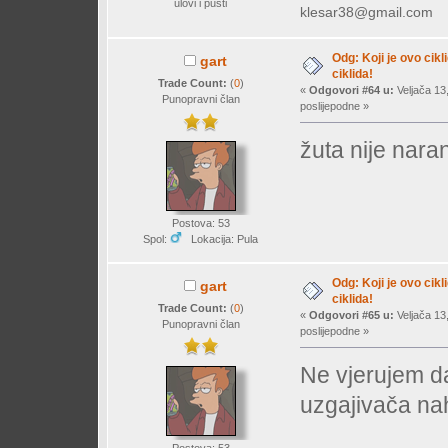
ulovi i pusti
klesar38@gmail.com
Odg: Koji je ovo cikl
gart
ciklida!
Trade Count:
(
0
)
«
Odgovori #64 u:
Veljača 13
Punopravni član
poslijepodne »
žuta nije nara
Postova: 53
Spol:
Lokacija: Pula
Odg: Koji je ovo cikl
gart
ciklida!
Trade Count:
(
0
)
«
Odgovori #65 u:
Veljača 13
Punopravni član
poslijepodne »
Ne vjerujem da
uzgajivača na
Postova: 53