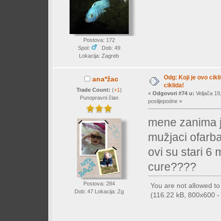
Postova: 172
Spol:
Dob: 49
Lokacija: Zagreb
Odg: Koji je ovo cikl
ana*žac
ciklida!
Trade Count:
(
+1
)
«
Odgovori #74 u:
Veljača 19
Punopravni član
poslijepodne »
mene zanima j
mužjaci ofarba
ovi su stari 6
cure????
Postova: 284
You are not allowed t
Dob: 47 Lokacija: Zg
(116.22 kB, 800x600 - (