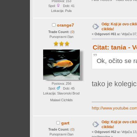
Postova: 153
Spol:
Dob: 41
Lokacija: Pula
Odg: Koji je ovo cikl
orange7
ciklida!
Trade Count:
(
0
)
«
Odgovori #61 u:
Veljača 07,
Punopravni član
Citat: tania -
Ok, očito se 
tako je koleg
Postova: 256
Spol:
Dob: 45
Lokacija: Slavonski Brod
Malawi Cichlids
http://www.youtube.c
Odg: Koji je ovo cikl
gart
ciklida!
Trade Count:
(
0
)
«
Odgovori #62 u:
Veljača 13
Punopravni član
poslijepodne »