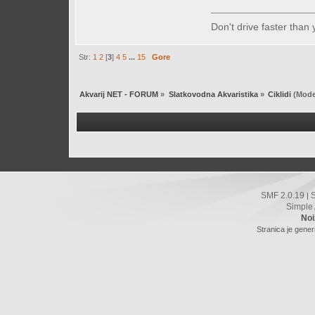
Don't drive faster than 
Str:
1
2
[
3
]
4
5
...
15
Gore
Akvarij NET - FORUM
»
Slatkovodna Akvaristika
»
Ciklidi
(Mode
SMF 2.0.19
|
Simple
Noi
Stranica je gener