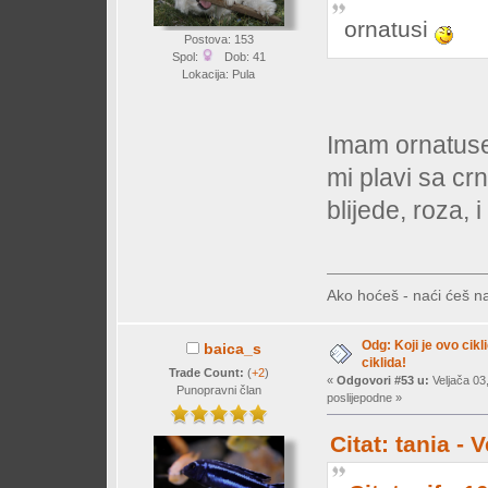
ornatusi
Postova: 153
Spol:
Dob: 41
Lokacija: Pula
Imam ornatuse 
mi plavi sa c
blijede, roza,
Ako hoćeš - naći ćeš na
Odg: Koji je ovo cikl
baica_s
ciklida!
Trade Count:
(
+2
)
«
Odgovori #53 u:
Veljača 03
Punopravni član
poslijepodne »
Citat: tania -