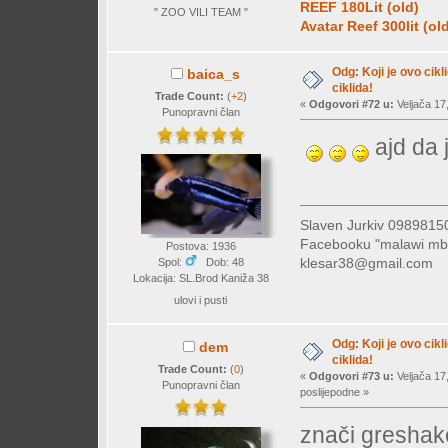
REEF 180Lit (old)
" ZOO VILI TEAM "
Avatar Reef 300lit (ol
Odg: Koji je ovo cikl
baica_s
ciklida!
Trade Count:
(
+2
)
«
Odgovori #72 u:
Veljača 17,
Punopravni član
ajd da 
Slaven Jurkiv 09898
Facebooku "malawi mb
Postova: 1936
klesar38@gmail.com
Spol:
Dob: 48
Lokacija: SL.Brod Kaniža 38
ulovi i pusti
Odg: Koji je ovo cikl
dem
ciklida!
Trade Count:
(
0
)
«
Odgovori #73 u:
Veljača 17
Punopravni član
poslijepodne »
znači greshake