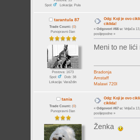
Spol:
Lokacija: Pula
Odg: Koji je ovo cikl
tarantula 87
ciklida!
Trade Count:
(
0
)
«
Odgovori #66 u:
Veljača 13
Punopravni član
poslijepodne »
Meni to ne lić
Bradonja
Postova: 1673
Spol:
Dob: 38
Amstaff
Lokacija: Varaždin
Malawi 720l
Odg: Koji je ovo cikl
tania
ciklida!
Trade Count:
(
0
)
«
Odgovori #67 u:
Veljača 13
Punopravni član
poslijepodne »
Ženka