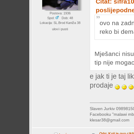
Citat: sifra1
poslijepodn
Postova: 1936
Spol:
Dob: 48
ovo na zadn
Lokacija: SL.Brod Kaniža 38
ulovi i pusti
reko bi de
Mješanci nisu 
tip nije moga
e jak ti je taj 
prodaje
Slaven Jurkiv 09898
Facebooku "malawi mb
klesar38@gmail.com
Odg: Koji je ovo cikl