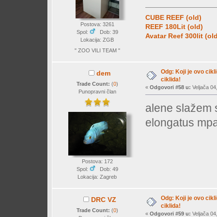
CUBE REEF (old)
Postova: 3261
REEF 180Lit (old)
Spol:
Dob: 39
Avatar Reef 300lit (ol
Lokacija: ZGB
" ZOO VILI TEAM "
Odg: Koji je ovo cikl
dem
ciklida!
Trade Count:
(
0
)
«
Odgovori #58 u:
Veljača 04
Punopravni član
alene slažem 
elongatus mp
Postova: 172
Spol:
Dob: 49
Lokacija: Zagreb
Odg: Koji je ovo cikl
DRC VZ
ciklida!
Trade Count:
(
0
)
«
Odgovori #59 u:
Veljača 04