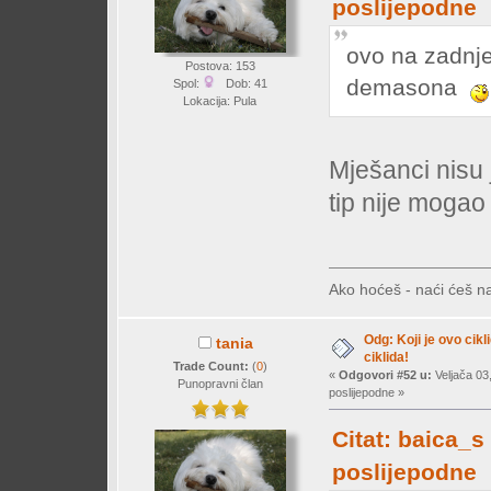
poslijepodne
ovo na zadnje
Postova: 153
demasona
Spol:
Dob: 41
Lokacija: Pula
Mješanci nisu 
tip nije mogao
Ako hoćeš - naći ćeš na
Odg: Koji je ovo cikl
tania
ciklida!
Trade Count:
(
0
)
«
Odgovori #52 u:
Veljača 03
Punopravni član
poslijepodne »
Citat: baica_s
poslijepodne