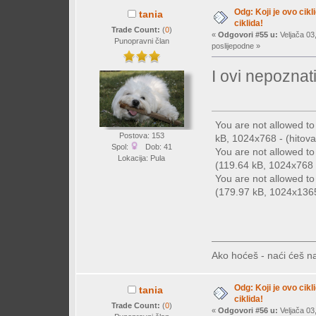
Odg: Koji je ovo cikl
tania
ciklida!
Trade Count:
(
0
)
«
Odgovori #55 u:
Veljača 03
Punopravni član
poslijepodne »
I ovi nepoznati
You are not allowed t
Postova: 153
kB, 1024x768 - (hitova:
Spol:
Dob: 41
You are not allowed t
Lokacija: Pula
(119.64 kB, 1024x768 -
You are not allowed t
(179.97 kB, 1024x1365 
Ako hoćeš - naći ćeš na
Odg: Koji je ovo cikl
tania
ciklida!
Trade Count:
(
0
)
«
Odgovori #56 u:
Veljača 03