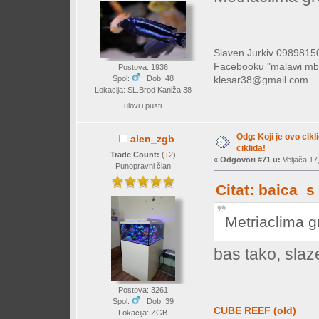
Slaven Jurkiv 09898
Facebooku "malawi mb
Postova: 1936
klesar38@gmail.com
Spol:
Dob: 48
Lokacija: SL.Brod Kaniža 38
ulovi i pusti
Odg: Koji je ovo cikl
alen_zgb
ciklida!
Trade Count:
(
+2
)
«
Odgovori #71 u:
Veljača 17,
Punopravni član
Citat: baica_s
Metriaclima 
bas tako, sla
Postova: 3261
Spol:
Dob: 39
CUBE REEF (old)
Lokacija: ZGB