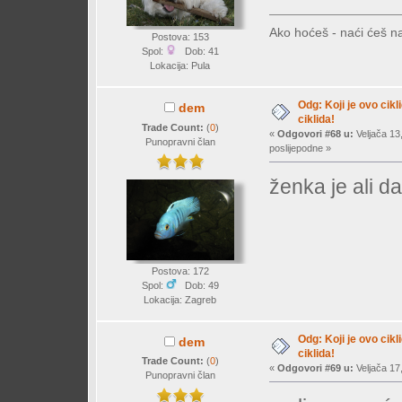
Ako hoćeš - naći ćeš na
Postova: 153
Spol:
Dob: 41
Lokacija: Pula
Odg: Koji je ovo cikl
dem
ciklida!
Trade Count:
(
0
)
«
Odgovori #68 u:
Veljača 13
Punopravni član
poslijepodne »
ženka je ali d
Postova: 172
Spol:
Dob: 49
Lokacija: Zagreb
Odg: Koji je ovo cikl
dem
ciklida!
Trade Count:
(
0
)
«
Odgovori #69 u:
Veljača 17
Punopravni član