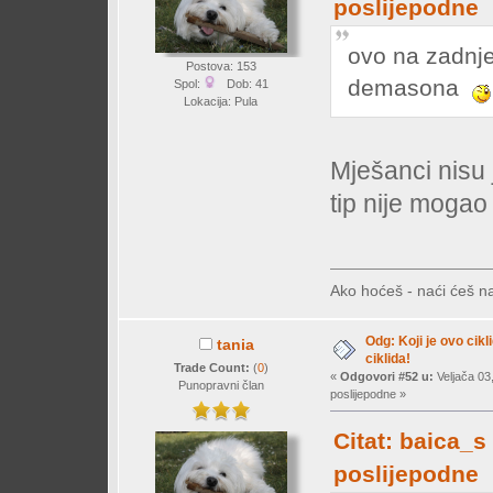
poslijepodne
ovo na zadnje
Postova: 153
demasona
Spol:
Dob: 41
Lokacija: Pula
Mješanci nisu 
tip nije mogao
Ako hoćeš - naći ćeš na
Odg: Koji je ovo cikl
tania
ciklida!
Trade Count:
(
0
)
«
Odgovori #52 u:
Veljača 03
Punopravni član
poslijepodne »
Citat: baica_s
poslijepodne