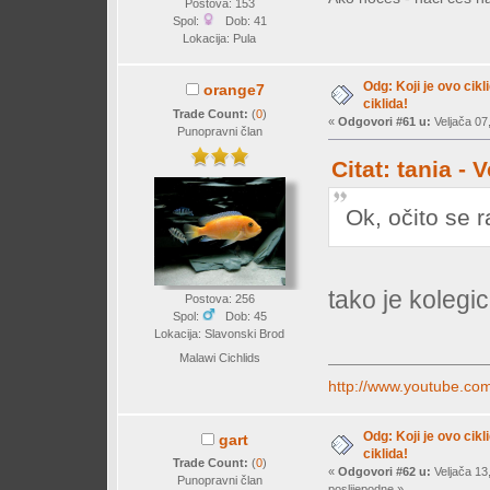
Postova: 153
Spol:
Dob: 41
Lokacija: Pula
Odg: Koji je ovo cikl
orange7
ciklida!
Trade Count:
(
0
)
«
Odgovori #61 u:
Veljača 07,
Punopravni član
Citat: tania -
Ok, očito se 
tako je koleg
Postova: 256
Spol:
Dob: 45
Lokacija: Slavonski Brod
Malawi Cichlids
http://www.youtube.c
Odg: Koji je ovo cikl
gart
ciklida!
Trade Count:
(
0
)
«
Odgovori #62 u:
Veljača 13
Punopravni član
poslijepodne »