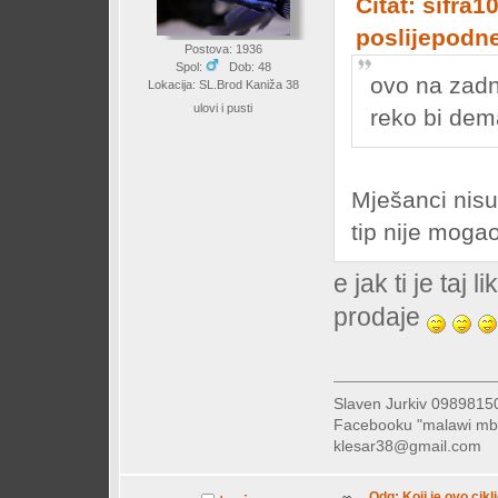
Citat: sifra1
poslijepodn
Postova: 1936
Spol:
Dob: 48
ovo na zadn
Lokacija: SL.Brod Kaniža 38
ulovi i pusti
reko bi de
Mješanci nisu 
tip nije moga
e jak ti je taj 
prodaje
Slaven Jurkiv 09898
Facebooku "malawi mb
klesar38@gmail.com
Odg: Koji je ovo cikl