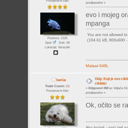
Punopravni član
poslijepodne »
evo i mojeg o
mpanga
You are not allowed t
Postova: 1325
(104.61 kB, 800x600 - 
Spol:
Dob: 48
Lokacija: Varazdin
Malawi 648L
Odg: Koji je ovo cikl
tania
ciklida!
Trade Count:
(
0
)
«
Odgovori #60 u:
Veljača 04
Punopravni član
poslijepodne »
Ok, očito se r
Ako hoćeš - naći ćeš na