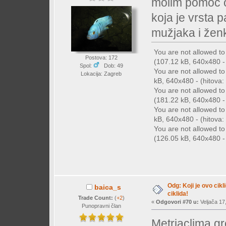
molim pomoć o
koja je vrsta 
mužjaka i žen
You are not allowed t
Postova: 172
(107.12 kB, 640x480 - 
Spol:
Dob: 49
You are not allowed t
Lokacija: Zagreb
kB, 640x480 - (hitova: 
You are not allowed t
(181.22 kB, 640x480 - 
You are not allowed t
kB, 640x480 - (hitova: 
You are not allowed t
(126.05 kB, 640x480 - 
Odg: Koji je ovo cikl
baica_s
ciklida!
Trade Count:
(
+2
)
«
Odgovori #70 u:
Veljača 17
Punopravni član
Metriaclima g