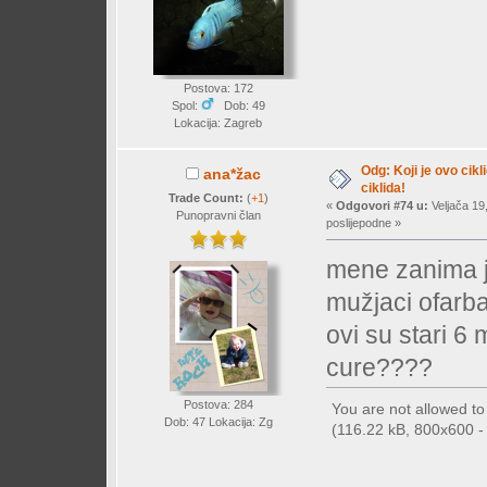
Postova: 172
Spol:
Dob: 49
Lokacija: Zagreb
Odg: Koji je ovo cikl
ana*žac
ciklida!
Trade Count:
(
+1
)
«
Odgovori #74 u:
Veljača 19
Punopravni član
poslijepodne »
mene zanima j
mužjaci ofarba
ovi su stari 6
cure????
Postova: 284
You are not allowed t
Dob: 47 Lokacija: Zg
(116.22 kB, 800x600 - (