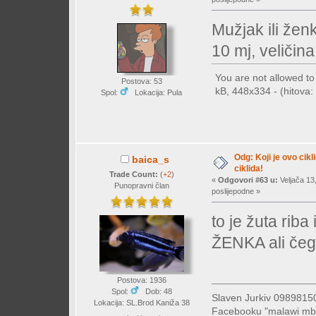
Mužjak ili žen
10 mj, veličin
You are not allowed t
Postova: 53
kB, 448x334 - (hitova: 
Spol:
Lokacija: Pula
Odg: Koji je ovo cikl
baica_s
ciklida!
Trade Count:
(
+2
)
«
Odgovori #63 u:
Veljača 13
Punopravni član
poslijepodne »
to je žuta riba
ŽENKA ali čega 
Postova: 1936
Spol:
Dob: 48
Slaven Jurkiv 09898
Lokacija: SL.Brod Kaniža 38
Facebooku "malawi mb