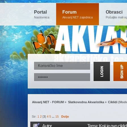
Portal
Forum
Obrasci
Naslovnica
Akvarij.NET zajednica
Pošaljite mali o
Akvarij NET - FORUM
»
Slatkovodna Akvaristika
»
Ciklidi
(Mode
Str:
1
2
[
3
]
4
5
...
15
Dolje
Autor
Tema: Koji je ovo cikli