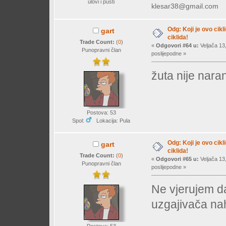
ulovi i pusti
klesar38@gmail.com
Odg: Koji je ovo cikl
gart
ciklida!
Trade Count:
(
0
)
«
Odgovori #64 u:
Veljača 13
Punopravni član
poslijepodne »
žuta nije nara
Postova: 53
Spol:
Lokacija: Pula
Odg: Koji je ovo cikl
gart
ciklida!
Trade Count:
(
0
)
«
Odgovori #65 u:
Veljača 13
Punopravni član
poslijepodne »
Ne vjerujem da
uzgajivača na
Postova: 53