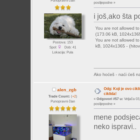
Punopravni član
poslijepodne »
i još,ako šta 
You are not allowed t
(173.06 kB, 1024x1365 
You are not allowed t
Postova: 153
kB, 1024x1365 - (hitov
Spol:
Dob: 41
Lokacija: Pula
Ako hoćeš - naći ćeš na
Odg: Koji je ovo cikl
alen_zgb
ciklida!
Trade Count:
(
+2
)
«
Odgovori #57 u:
Veljača 03
Punopravni član
poslijepodne »
mene podsjeca
neko ispravi.