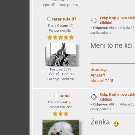
Spol:
Lokacija: Pula
Odg: Koji je ovo cikl
tarantula 87
ciklida!
Trade Count:
(
0
)
«
Odgovori #66 u:
Veljača 13
Punopravni član
poslijepodne »
Meni to ne lić
Bradonja
Postova: 1673
Spol:
Dob: 38
Amstaff
Lokacija: Varaždin
Malawi 720l
Odg: Koji je ovo cikl
tania
ciklida!
Trade Count:
(
0
)
«
Odgovori #67 u:
Veljača 13
Punopravni član
poslijepodne »
Ženka