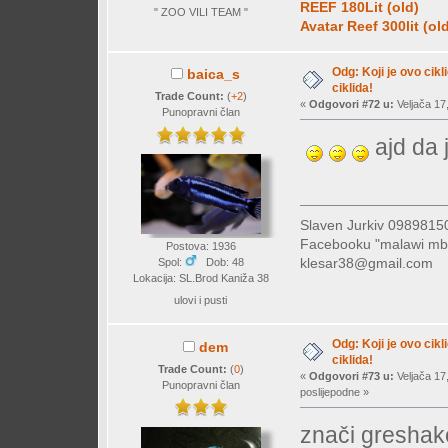
REEF 180Lit (old)
" ZOO VILI TEAM "
Avatar Reef 300lit (ol
Odg: Koji je ovo cikl
baica_s
ciklida!
Trade Count:
(
+2
)
«
Odgovori #72 u:
Veljača 17,
Punopravni član
ajd da 
Slaven Jurkiv 09898
Facebooku "malawi mb
Postova: 1936
klesar38@gmail.com
Spol:
Dob: 48
Lokacija: SL.Brod Kaniža 38
ulovi i pusti
Odg: Koji je ovo cikl
dem
ciklida!
Trade Count:
(
0
)
«
Odgovori #73 u:
Veljača 17
Punopravni član
poslijepodne »
znači greshake