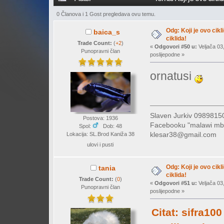
0 Članova i 1 Gost pregledava ovu temu.
Odg: Koji je ovo cikl
baica_s
ciklida!
Trade Count:
(
+2
)
«
Odgovori #50 u:
Veljača 03
Punopravni član
poslijepodne »
ornatusi
Slaven Jurkiv 09898
Postova: 1936
Facebooku "malawi mb
Spol:
Dob: 48
klesar38@gmail.com
Lokacija: SL.Brod Kaniža 38
ulovi i pusti
Odg: Koji je ovo cikl
tania
ciklida!
Trade Count:
(
0
)
«
Odgovori #51 u:
Veljača 03
Punopravni član
poslijepodne »
Citat: sifra100