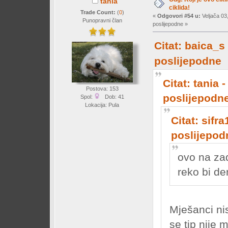
tania
ciklida!
Trade Count:
(
0
)
«
Odgovori #54 u:
Veljača 03
Punopravni član
poslijepodne »
Citat: baica_s
poslijepodne
Citat: tania 
Postova: 153
poslijepodn
Spol:
Dob: 41
Lokacija: Pula
Citat: sifr
poslijepod
ovo na zad
reko bi 
Mješanci nis
se tip nije