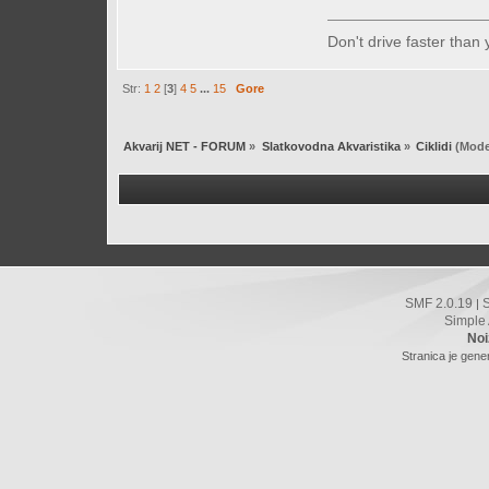
Don't drive faster than 
Str:
1
2
[
3
]
4
5
...
15
Gore
Akvarij NET - FORUM
»
Slatkovodna Akvaristika
»
Ciklidi
(Mode
SMF 2.0.19
|
Simple
Noi
Stranica je gene