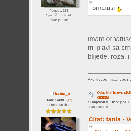
ornatusi
Postova: 153
Spol:
Dob: 41
Lokacija: Pula
Imam ornatuse 
mi plavi sa c
blijede, roza,
Ako hoćeš - naći ćeš na
Odg: Koji je ovo cikl
baica_s
ciklida!
Trade Count:
(
+2
)
«
Odgovori #53 u:
Veljača 03
Punopravni član
poslijepodne »
Citat: tania -