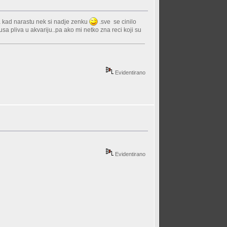
 kad narastu nek si nadje zenku
.sve se cinilo
sa pliva u akvariju..pa ako mi netko zna reci koji su
Evidentirano
Evidentirano