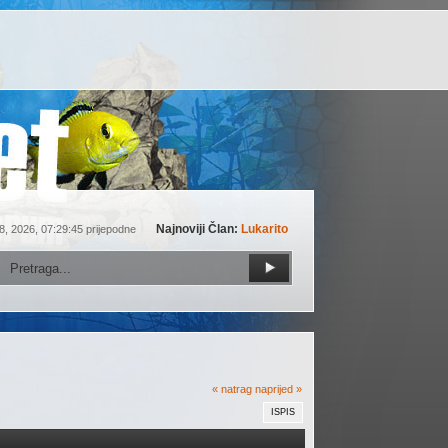
Najnoviji Član:
Lukarito
8, 2026, 07:29:45 prijepodne
« natrag
naprijed »
ISPIS