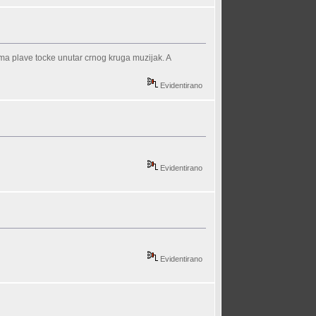
nema plave tocke unutar crnog kruga muzijak. A
Evidentirano
Evidentirano
Evidentirano