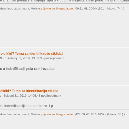
.ne znam jel pomaze al kopaju rupu u krug prije mrijesta a ikru polozi na granu iznad
o download attachment. Molimo
prijavite se
ili
registrirajte
. (99.11 kB, 2064x1161 - (hitova: 74 ).)
vo ciklid? Tema za identifikaciju ciklida!
9 u:
Svibanj 31, 2019, 13:59:35 poslijepodne »
u indetifikaciji pola ramireza..Lp
ciklid? Tema za identifikaciju ciklida!
u:
Svibanj 31, 2019, 14:06:43 poslijepodne »
 indentifikaciji pola ramireza..Lp
o download attachment. Molimo
prijavite se
ili
registrirajte
. (424.39 kB, 857x1059 - (hitova: 48 ).)