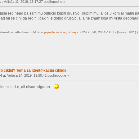
u:
Veljača 11, 2019, 13:17:27 poslijepodne »
sa red head pa sam mu odlucio kupiti drustvo ,kupim mu ja jos 3 kom al malih pa
sad mi se cini da red h. ipak nije dobio drustvo, a ja ne znam koja mi vrsta geophagu
o download attachment. Molimo
prijavite se
ili
registrirajte
. (124.96 kB, 2064x1161 - (hitova: 102 ).)
vo ciklid? Tema za identifikaciju ciklida!
4 u:
Veljača 14, 2019, 19:50:42 poslijepodne »
emilleri-e, ali nisam siguran...