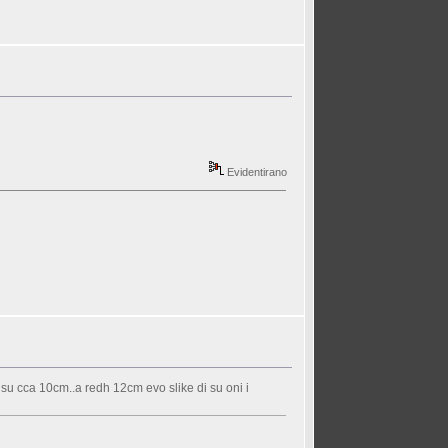
Evidentirano
i su cca 10cm..a redh 12cm evo slike di su oni i