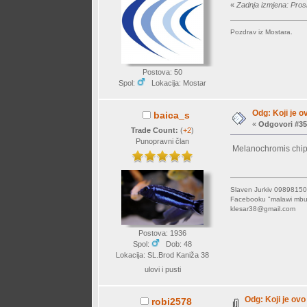
«
Zadnja izmjena: Pros
Pozdrav iz Mostara.
Postova: 50
Spol:
Lokacija: Mostar
Odg: Koji je o
baica_s
«
Odgovori #35
Trade Count:
(
+2
)
Punopravni član
Melanochromis chi
Slaven Jurkiv 09898
Facebooku "malawi mb
klesar38@gmail.com
Postova: 1936
Spol:
Dob: 48
Lokacija: SL.Brod Kaniža 38
ulovi i pusti
Odg: Koji je ovo 
robi2578