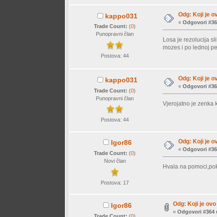
Odg: Koji je o
kappo031
«
Odgovori #36
Trade Count:
(
0
)
Punopravni član
Losa je rezolucija s
mozes i po lednoj per
Postova: 44
Odg: Koji je o
kappo031
«
Odgovori #36
Trade Count:
(
0
)
Punopravni član
Vjerojatno je zenka 
Postova: 44
Odg: Koji je o
Igor86
«
Odgovori #36
Trade Count:
(
0
)
Novi član
Hvala na pomoci,pok
Postova: 17
Odg: Koji je ovo 
Igor86
«
Odgovori #364 
Trade Count:
(
0
)