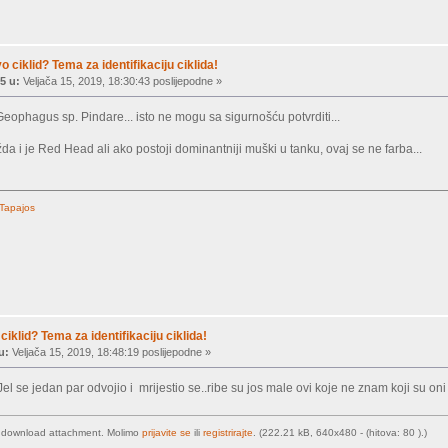
vo ciklid? Tema za identifikaciju ciklida!
5 u:
Veljača 15, 2019, 18:30:43 poslijepodne »
ophagus sp. Pindare... isto ne mogu sa sigurnošću potvrditi...
da i je Red Head ali ako postoji dominantniji muški u tanku, ovaj se ne farba...
 Tapajos
ciklid? Tema za identifikaciju ciklida!
u:
Veljača 15, 2019, 18:48:19 poslijepodne »
Jel se jedan par odvojio i mrijestio se..ribe su jos male ovi koje ne znam koji su on
o download attachment. Molimo
prijavite se
ili
registrirajte
. (222.21 kB, 640x480 - (hitova: 80 ).)