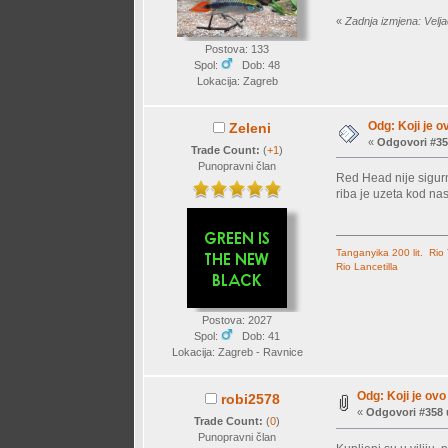
«
Zadnja izmjena: Velj
Postova: 133
Spol:
Dob: 48
Lokacija: Zagreb
Odg: Koji je o
Zeleni
«
Odgovori #35
Trade Count:
(
+1
)
Punopravni član
Red Head nije sigurn
riba je uzeta kod na
Tanganyika 200 lit.
Rio
Rio Lancetilla
Postova: 2027
Spol:
Dob: 41
Lokacija: Zagreb - Ravnice
Odg: Koji je ovo 
robi2578
«
Odgovori #358 
Trade Count:
(
0
)
Punopravni član