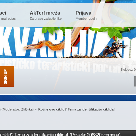
sci
AkTer! mreža
Prijava
e mali oglas
Za prave zaljubljenike
Member Login
Kolovoz 0
i
(Moderator:
ZliBrka
) »
Koji je ovo ciklid? Tema za identifikaciju ciklida!
 ciklid? Tema za identifikaciju ciklida! (Posjeta: 206820 vremena)