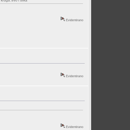
 kruga..evo i slika
Evidentirano
Evidentirano
Evidentirano