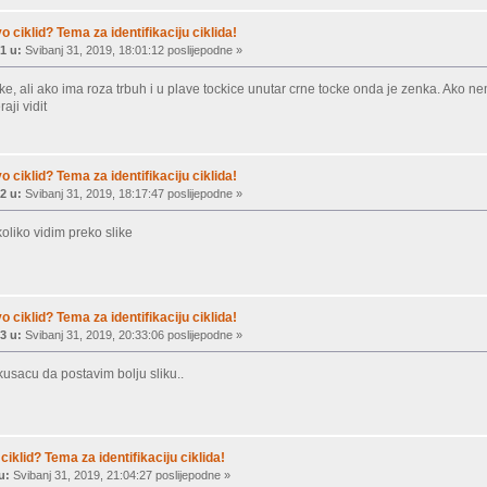
vo ciklid? Tema za identifikaciju ciklida!
1 u:
Svibanj 31, 2019, 18:01:12 poslijepodne »
like, ali ako ima roza trbuh i u plave tockice unutar crne tocke onda je zenka. Ako 
aji vidit
vo ciklid? Tema za identifikaciju ciklida!
2 u:
Svibanj 31, 2019, 18:17:47 poslijepodne »
koliko vidim preko slike
vo ciklid? Tema za identifikaciju ciklida!
3 u:
Svibanj 31, 2019, 20:33:06 poslijepodne »
usacu da postavim bolju sliku..
ciklid? Tema za identifikaciju ciklida!
u:
Svibanj 31, 2019, 21:04:27 poslijepodne »