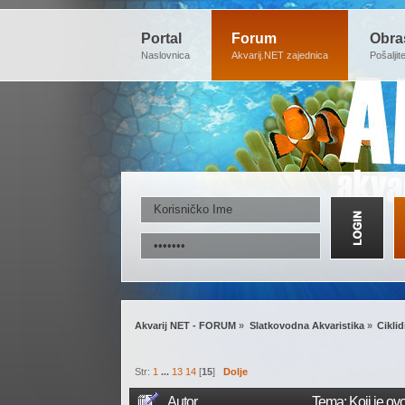
Portal
Forum
Obra
Naslovnica
Akvarij.NET zajednica
Pošaljit
Akvarij NET - FORUM
»
Slatkovodna Akvaristika
»
Ciklid
Str:
1
...
13
14
[
15
]
Dolje
Autor
Tema: Koji je ovo