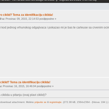
vo ciklid? Tema za identifikaciju ciklida!
0 u:
Prosinac 09, 2015, 22:14:53 poslijepodne »
ji kod jednog vrhunskog odgajivaca i pokazao mi je bas te carleuse sa crvenim oc
ciklid? Tema za identifikaciju ciklida!
u:
Prosinac 16, 2015, 16:46:04 poslijepodne »
a ciklida u pitanju (ovaj plavi ciklid)?
o download attachment. Molimo
prijavite se
ili
registrirajte
. (272.38 kB, 1564x1564 - (hitova: 194 ).)