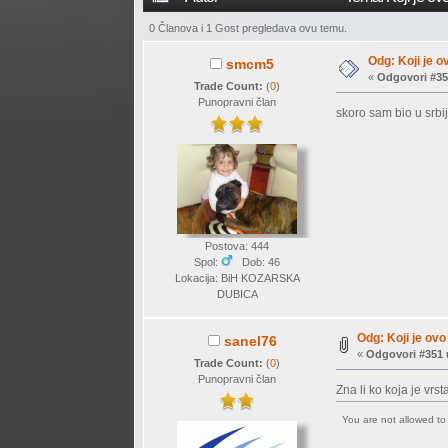
0 Članova i 1 Gost pregledava ovu temu.
Odg: Koji je o
smcm5
«
Odgovori #35
Trade Count:
(
0
)
Punopravni član
skoro sam bio u srbi
Postova: 444
Spol:
Dob: 46
Lokacija: BiH KOZARSKA
DUBICA
Odg: Koji je ovo 
sanel76
«
Odgovori #351 
Trade Count:
(
0
)
Punopravni član
Zna li ko koja je vrst
You are not allowed t