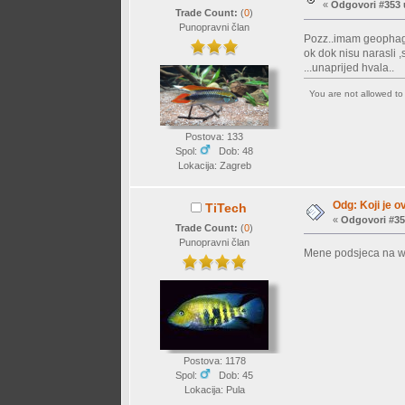
«
Odgovori #353 
Trade Count:
(
0
)
Punopravni član
Pozz..imam geophagu
ok dok nisu narasli ,
...unaprijed hvala..
You are not allowed t
Postova: 133
Spol:
Dob: 48
Lokacija: Zagreb
Odg: Koji je o
TiTech
«
Odgovori #35
Trade Count:
(
0
)
Punopravni član
Mene podsjeca na win
Postova: 1178
Spol:
Dob: 45
Lokacija: Pula