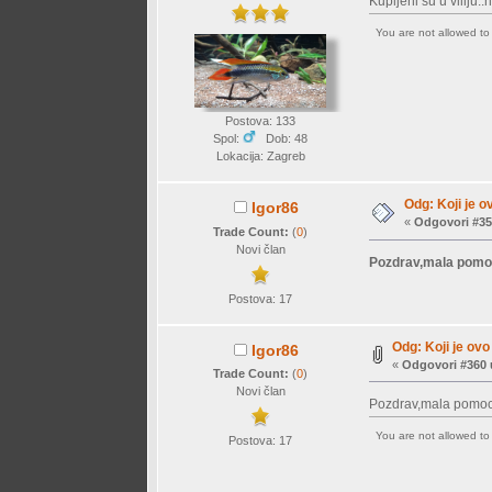
Kupljeni su u viliju.
You are not allowed t
Postova: 133
Spol:
Dob: 48
Lokacija: Zagreb
Odg: Koji je o
Igor86
«
Odgovori #35
Trade Count:
(
0
)
Novi član
Pozdrav,mala pomoc 
Postova: 17
Odg: Koji je ovo 
Igor86
«
Odgovori #360 
Trade Count:
(
0
)
Novi član
Pozdrav,mala pomoc u
You are not allowed t
Postova: 17