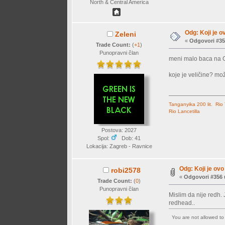
North & Central America
Odg: Koji je o
Zeleni
«
Odgovori #35
Trade Count:
(
+1
)
Punopravni član
meni malo baca na Ge
koje je veličine? mož
Tanganyika 200 lit.
Rio
Rio Lancetilla
Postova: 2027
Spol:
Dob: 41
Lokacija: Zagreb - Ravnice
Odg: Koji je ovo 
robi2578
«
Odgovori #356 
Trade Count:
(
0
)
Punopravni član
Mislim da nije redh. 
redhead..
You are not allowed t