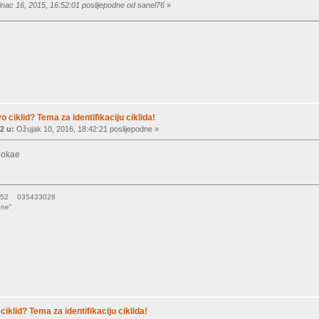
inac 16, 2015, 16:52:01 poslijepodne od sanel76
»
vo ciklid? Tema za identifikaciju ciklida!
2 u:
Ožujak 10, 2016, 18:42:21 poslijepodne »
pokae
15052 035433028
une"
ciklid? Tema za identifikaciju ciklida!